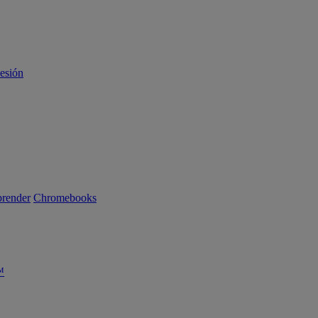
sesión
render
Chromebooks
™