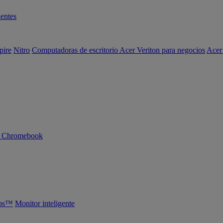
entes
pire
Nitro
Computadoras de escritorio Acer Veriton para negocios
Acer
n Chromebook
abs™
Monitor inteligente