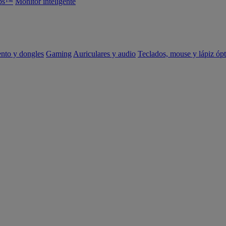
abs™
Monitor inteligente
ento y dongles
Gaming
Auriculares y audio
Teclados, mouse y lápiz ópt