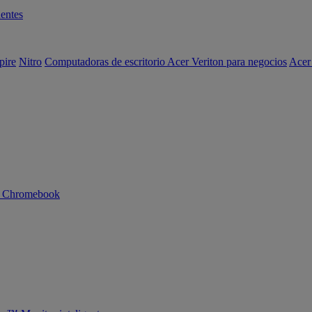
entes
pire
Nitro
Computadoras de escritorio Acer Veriton para negocios
Acer
n Chromebook