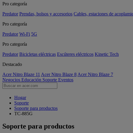
Pro categoría
Predator
Prendas, bolsos y accesorios
Cables, estaciones de acoplami
Pro categoría
Predator
Wi-Fi
5G
Pro categoría
Predator
Bicicletas eléctricas
Escúteres eléctricos
Kinetic Tech
Destacado
Acer Nitro Blaze 11
Acer Nitro Blaze 8
Acer Nitro Blaze 7
Negocios
Educación
Soporte
Eventos
Hogar
Soporte
Soporte para productos
TC-885G
Soporte para productos