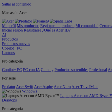
Saltar al contenido
Marcas de Acer
Mi perfil
Mis productos
Registrar un producto
Mi comunidad
Cerrar 
Iniciar sesión
Registrarse
¿Qué es Acer ID?
AI
Productos
Productos nuevos
Copilot+ PC
Laptops
Pro categoría
Copilot+ PC
PC con IA
Gaming
Productos sostenibles
Profesional
Ap
Por serie
Predator
Acer Swift
Acer Aspire
Acer Nitro
Acer TravelMate
Windows
Laptops Acer con AMD Ryzen
Desktops
Pro categoría