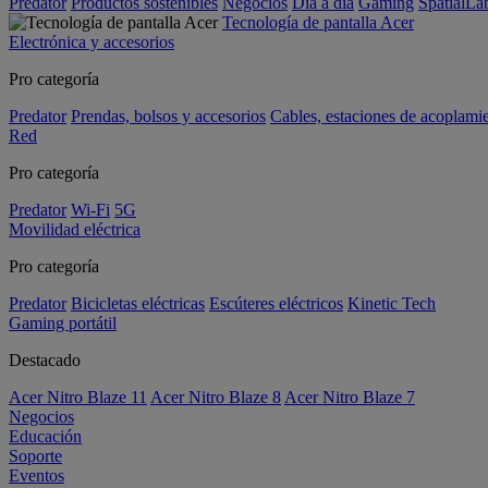
Predator
Productos sostenibles
Negocios
Día a día
Gaming
SpatialL
Tecnología de pantalla Acer
Electrónica y accesorios
Pro categoría
Predator
Prendas, bolsos y accesorios
Cables, estaciones de acoplami
Red
Pro categoría
Predator
Wi-Fi
5G
Movilidad eléctrica
Pro categoría
Predator
Bicicletas eléctricas
Escúteres eléctricos
Kinetic Tech
Gaming portátil
Destacado
Acer Nitro Blaze 11
Acer Nitro Blaze 8
Acer Nitro Blaze 7
Negocios
Educación
Soporte
Eventos