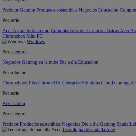
Predator
Gaming
Productos sostenibles
Negocios
Educación
Compon
Por serie
Acer Aspire todo en uno
Computadoras de escritorio clásicas Acer As
Chromebox
Mini PC
Windows
Pro categoría
Negocios
Gaming en la nube
Día a día
Educación
Por solución
Chromebook Plus
ChromeOS Enterprise Solutions
Cloud Gaming o
Por serie
Acer Iconia
Pro categoría
Predator
Productos sostenibles
Negocios
Día a día
Gaming
SpatialL
Tecnología de pantalla Acer