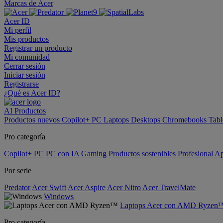
Marcas de Acer
Acer ID
Mi perfil
Mis productos
Registrar un producto
Mi comunidad
Cerrar sesión
Iniciar sesión
Registrarse
¿Qué es Acer ID?
AI
Productos
Productos nuevos
Copilot+ PC
Laptops
Desktops
Chromebooks
Tabl
Pro categoría
Copilot+ PC
PC con IA
Gaming
Productos sostenibles
Profesional
Ap
Por serie
Predator
Acer Swift
Acer Aspire
Acer Nitro
Acer TravelMate
Windows
Laptops Acer con AMD Ryzen
Pro categoría