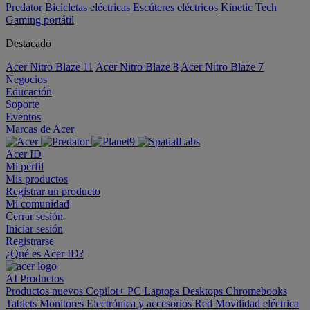
Predator
Bicicletas eléctricas
Escúteres eléctricos
Kinetic Tech
Gaming portátil
Destacado
Acer Nitro Blaze 11
Acer Nitro Blaze 8
Acer Nitro Blaze 7
Negocios
Educación
Soporte
Eventos
Marcas de Acer
Acer ID
Mi perfil
Mis productos
Registrar un producto
Mi comunidad
Cerrar sesión
Iniciar sesión
Registrarse
¿Qué es Acer ID?
AI
Productos
Productos nuevos
Copilot+ PC
Laptops
Desktops
Chromebooks
Tablets
Monitores
Electrónica y accesorios
Red
Movilidad eléctrica