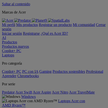
Saltar al contenido
Marcas de Acer
Mi perfil
Mis productos
Registrar un producto
Mi comunidad
Cerrar
sesión
Iniciar sesión
Registrarse
¿Qué es Acer ID?
AI
Productos
Productos nuevos
Copilot+ PC
Laptops
Pro categoría
Copilot+ PC
PC con IA
Gaming
Productos sostenibles
Profesional
Aprender
Chromebooks
Por serie
Predator
Acer Swift
Acer Aspire
Acer Nitro
Acer TravelMate
Windows
Laptops Acer con
AMD Ryzen™