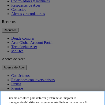
Controladores y manuales
Respuestas de Acer
Contactos
Alertas y recordatorios
Recursos
Recursos
Dónde comprar
Acer Global Account Portal
Tecnologías Acer
McAfee
Acerca de Acer
Acerca de Acer
Contáctenos
Relaciones con inversionistas
Prensa
Premios
Eventos
Usamos cookies para detectar preferencias, mejorar la
Sostenibilidad
navegación del sitio web y generar estadísticas de usuario a fin