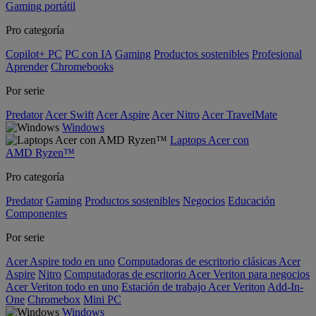
Gaming portátil
Pro categoría
Copilot+ PC
PC con IA
Gaming
Productos sostenibles
Profesional
Aprender
Chromebooks
Por serie
Predator
Acer Swift
Acer Aspire
Acer Nitro
Acer TravelMate
Windows
Laptops Acer con
AMD Ryzen™
Pro categoría
Predator
Gaming
Productos sostenibles
Negocios
Educación
Componentes
Por serie
Acer Aspire todo en uno
Computadoras de escritorio clásicas Acer
Aspire
Nitro
Computadoras de escritorio Acer Veriton para negocios
Acer Veriton todo en uno
Estación de trabajo Acer Veriton
Add-In-
One
Chromebox
Mini PC
Windows