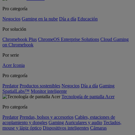
Pro categoría
Negocios
Gaming en la nube
Día a día
Educación
Por solución
Chromebook Plus
ChromeOS Enterprise Solutions
Cloud Gaming
on Chromebook
Por serie
Acer Iconia
Pro categoría
Predator
Productos sostenibles
Negocios
Día a día
Gaming
SpatialLabs™
Monitor inteligente
Tecnología de pantalla Acer
Pro categoría
Predator
Prendas, bolsos y accesorios
Cables, estaciones de
acoplamiento y dongles
Gaming
Auriculares y audio
Teclados,
mouse y lápiz óptico
Dispositivos inteligentes
Cámaras