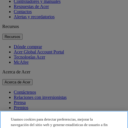
Controladores y manuales
Respuestas de Acer
Contactos
Alertas y recordatorios
Recursos
Recursos
Dónde comprar
Acer Global Account Portal
Tecnologías Acer
McAfee
Acerca de Acer
Acerca de Acer
Contáctenos
Relaciones con inversionistas
Prensa
Premios
Eventos
Usamos cookies para detectar preferencias, mejorar la
Sostenibilidad
navegación del sitio web y generar estadísticas de usuario a fin