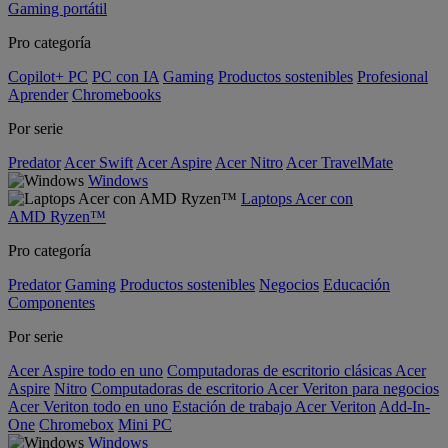
Gaming portátil
Pro categoría
Copilot+ PC
PC con IA
Gaming
Productos sostenibles
Profesional
Aprender
Chromebooks
Por serie
Predator
Acer Swift
Acer Aspire
Acer Nitro
Acer TravelMate
Windows
Laptops Acer con
AMD Ryzen™
Pro categoría
Predator
Gaming
Productos sostenibles
Negocios
Educación
Componentes
Por serie
Acer Aspire todo en uno
Computadoras de escritorio clásicas Acer
Aspire
Nitro
Computadoras de escritorio Acer Veriton para negocios
Acer Veriton todo en uno
Estación de trabajo Acer Veriton
Add-In-
One
Chromebox
Mini PC
Windows