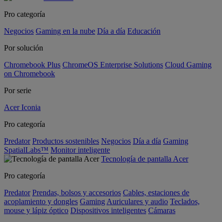
Pro categoría
Negocios
Gaming en la nube
Día a día
Educación
Por solución
Chromebook Plus
ChromeOS Enterprise Solutions
Cloud Gaming
on Chromebook
Por serie
Acer Iconia
Pro categoría
Predator
Productos sostenibles
Negocios
Día a día
Gaming
SpatialLabs™
Monitor inteligente
Tecnología de pantalla Acer
Pro categoría
Predator
Prendas, bolsos y accesorios
Cables, estaciones de
acoplamiento y dongles
Gaming
Auriculares y audio
Teclados,
mouse y lápiz óptico
Dispositivos inteligentes
Cámaras