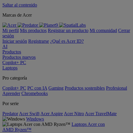
Saltar al contenido
Marcas de Acer
Mi perfil
Mis productos
Registrar un producto
Mi comunidad
Cerrar
sesión
Iniciar sesión
Registrarse
¿Qué es Acer ID?
AI
Productos
Productos nuevos
Copilot+ PC
Laptops
Pro categoría
Copilot+ PC
PC con IA
Gaming
Productos sostenibles
Profesional
Aprender
Chromebooks
Por serie
Predator
Acer Swift
Acer Aspire
Acer Nitro
Acer TravelMate
Windows
Laptops Acer con
AMD Ryzen™