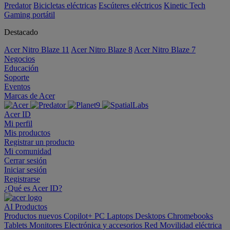
Predator
Bicicletas eléctricas
Escúteres eléctricos
Kinetic Tech
Gaming portátil
Destacado
Acer Nitro Blaze 11
Acer Nitro Blaze 8
Acer Nitro Blaze 7
Negocios
Educación
Soporte
Eventos
Marcas de Acer
Acer ID
Mi perfil
Mis productos
Registrar un producto
Mi comunidad
Cerrar sesión
Iniciar sesión
Registrarse
¿Qué es Acer ID?
AI
Productos
Productos nuevos
Copilot+ PC
Laptops
Desktops
Chromebooks
Tablets
Monitores
Electrónica y accesorios
Red
Movilidad eléctrica