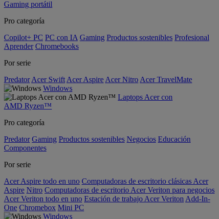
Gaming portátil
Pro categoría
Copilot+ PC
PC con IA
Gaming
Productos sostenibles
Profesional
Aprender
Chromebooks
Por serie
Predator
Acer Swift
Acer Aspire
Acer Nitro
Acer TravelMate
Windows
Laptops Acer con
AMD Ryzen™
Pro categoría
Predator
Gaming
Productos sostenibles
Negocios
Educación
Componentes
Por serie
Acer Aspire todo en uno
Computadoras de escritorio clásicas Acer
Aspire
Nitro
Computadoras de escritorio Acer Veriton para negocios
Acer Veriton todo en uno
Estación de trabajo Acer Veriton
Add-In-
One
Chromebox
Mini PC
Windows