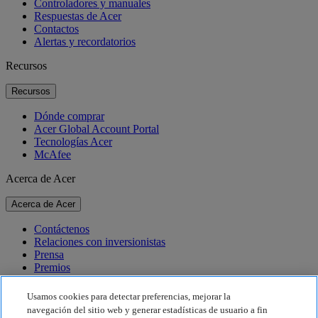
Controladores y manuales
Respuestas de Acer
Contactos
Alertas y recordatorios
Recursos
Recursos
Dónde comprar
Acer Global Account Portal
Tecnologías Acer
McAfee
Acerca de Acer
Acerca de Acer
Contáctenos
Relaciones con inversionistas
Prensa
Premios
Eventos
Usamos cookies para detectar preferencias, mejorar la
Sostenibilidad
navegación del sitio web y generar estadísticas de usuario a fin