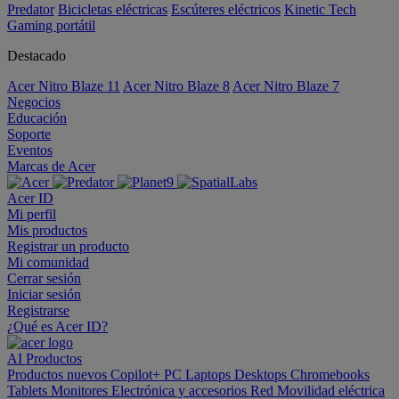
Predator
Bicicletas eléctricas
Escúteres eléctricos
Kinetic Tech
Gaming portátil
Destacado
Acer Nitro Blaze 11
Acer Nitro Blaze 8
Acer Nitro Blaze 7
Negocios
Educación
Soporte
Eventos
Marcas de Acer
Acer ID
Mi perfil
Mis productos
Registrar un producto
Mi comunidad
Cerrar sesión
Iniciar sesión
Registrarse
¿Qué es Acer ID?
AI
Productos
Productos nuevos
Copilot+ PC
Laptops
Desktops
Chromebooks
Tablets
Monitores
Electrónica y accesorios
Red
Movilidad eléctrica