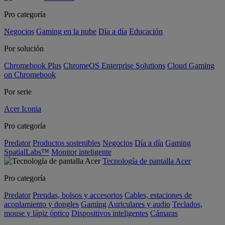
Pro categoría
Negocios
Gaming en la nube
Día a día
Educación
Por solución
Chromebook Plus
ChromeOS Enterprise Solutions
Cloud Gaming
on Chromebook
Por serie
Acer Iconia
Pro categoría
Predator
Productos sostenibles
Negocios
Día a día
Gaming
SpatialLabs™
Monitor inteligente
Tecnología de pantalla Acer
Pro categoría
Predator
Prendas, bolsos y accesorios
Cables, estaciones de
acoplamiento y dongles
Gaming
Auriculares y audio
Teclados,
mouse y lápiz óptico
Dispositivos inteligentes
Cámaras