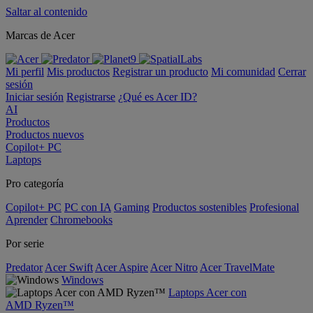
Saltar al contenido
Marcas de Acer
Mi perfil
Mis productos
Registrar un producto
Mi comunidad
Cerrar
sesión
Iniciar sesión
Registrarse
¿Qué es Acer ID?
AI
Productos
Productos nuevos
Copilot+ PC
Laptops
Pro categoría
Copilot+ PC
PC con IA
Gaming
Productos sostenibles
Profesional
Aprender
Chromebooks
Por serie
Predator
Acer Swift
Acer Aspire
Acer Nitro
Acer TravelMate
Windows
Laptops Acer con
AMD Ryzen™