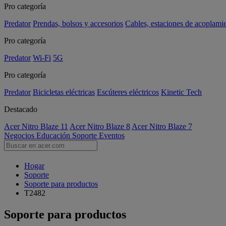
Pro categoría
Predator
Prendas, bolsos y accesorios
Cables, estaciones de acoplami
Pro categoría
Predator
Wi-Fi
5G
Pro categoría
Predator
Bicicletas eléctricas
Escúteres eléctricos
Kinetic Tech
Destacado
Acer Nitro Blaze 11
Acer Nitro Blaze 8
Acer Nitro Blaze 7
Negocios
Educación
Soporte
Eventos
Hogar
Soporte
Soporte para productos
T2482
Soporte para productos