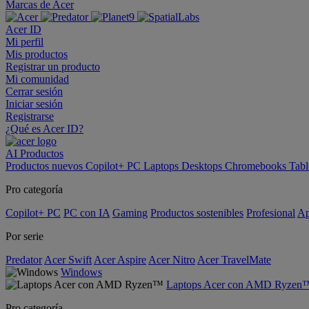
Marcas de Acer
Acer ID
Mi perfil
Mis productos
Registrar un producto
Mi comunidad
Cerrar sesión
Iniciar sesión
Registrarse
¿Qué es Acer ID?
AI
Productos
Productos nuevos
Copilot+ PC
Laptops
Desktops
Chromebooks
Tabl
Pro categoría
Copilot+ PC
PC con IA
Gaming
Productos sostenibles
Profesional
Ap
Por serie
Predator
Acer Swift
Acer Aspire
Acer Nitro
Acer TravelMate
Windows
Laptops Acer con AMD Ryzen
Pro categoría