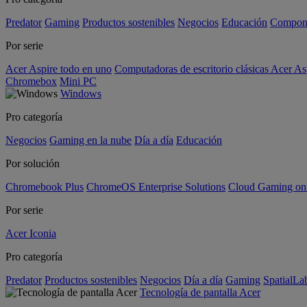
Predator
Gaming
Productos sostenibles
Negocios
Educación
Compon
Por serie
Acer Aspire todo en uno
Computadoras de escritorio clásicas Acer As
Chromebox
Mini PC
Windows
Pro categoría
Negocios
Gaming en la nube
Día a día
Educación
Por solución
Chromebook Plus
ChromeOS Enterprise Solutions
Cloud Gaming o
Por serie
Acer Iconia
Pro categoría
Predator
Productos sostenibles
Negocios
Día a día
Gaming
SpatialL
Tecnología de pantalla Acer