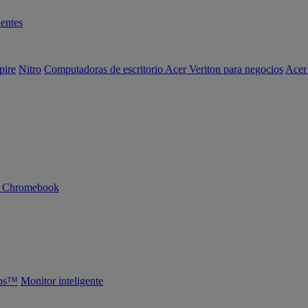
entes
pire
Nitro
Computadoras de escritorio Acer Veriton para negocios
Acer
n Chromebook
abs™
Monitor inteligente