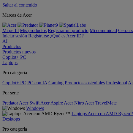
Saltar al contenido
Marcas de Acer
Mi perfil
Mis productos
Registrar un producto
Mi comunidad
Cerrar 
Iniciar sesión
Registrarse
¿Qué es Acer ID?
AI
Productos
Productos nuevos
Copilot+ PC
Laptops
Pro categoría
Copilot+ PC
PC con IA
Gaming
Productos sostenibles
Profesional
Ap
Por serie
Predator
Acer Swift
Acer Aspire
Acer Nitro
Acer TravelMate
Windows
Laptops Acer con AMD Ryzen
Desktops
Pro categoría