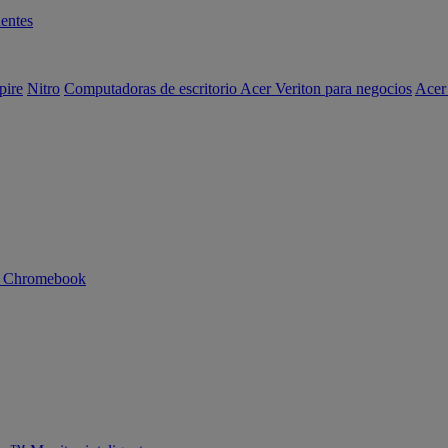
entes
pire
Nitro
Computadoras de escritorio Acer Veriton para negocios
Acer
n Chromebook