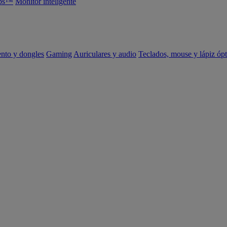
abs™
Monitor inteligente
ento y dongles
Gaming
Auriculares y audio
Teclados, mouse y lápiz ópt