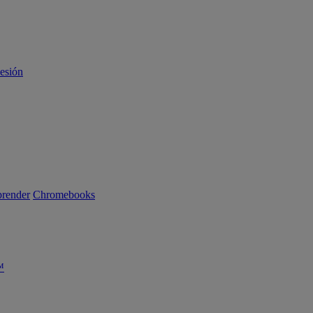
sesión
render
Chromebooks
™