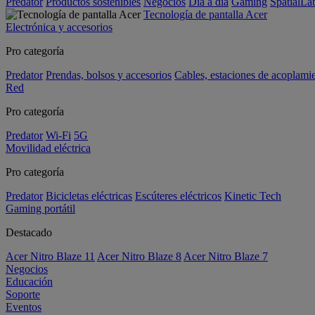
Predator
Productos sostenibles
Negocios
Día a día
Gaming
SpatialL
Tecnología de pantalla Acer
Electrónica y accesorios
Pro categoría
Predator
Prendas, bolsos y accesorios
Cables, estaciones de acoplami
Red
Pro categoría
Predator
Wi-Fi
5G
Movilidad eléctrica
Pro categoría
Predator
Bicicletas eléctricas
Escúteres eléctricos
Kinetic Tech
Gaming portátil
Destacado
Acer Nitro Blaze 11
Acer Nitro Blaze 8
Acer Nitro Blaze 7
Negocios
Educación
Soporte
Eventos