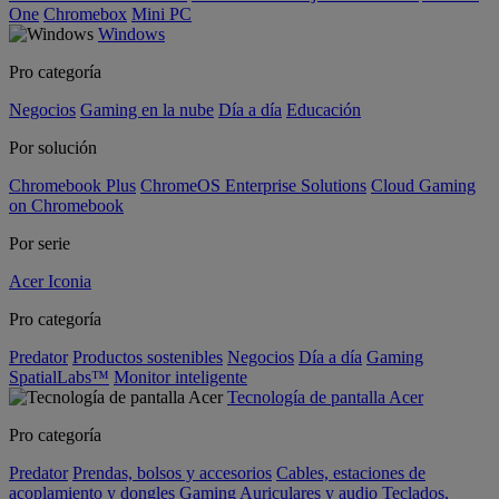
One
Chromebox
Mini PC
Windows
Pro categoría
Negocios
Gaming en la nube
Día a día
Educación
Por solución
Chromebook Plus
ChromeOS Enterprise Solutions
Cloud Gaming
on Chromebook
Por serie
Acer Iconia
Pro categoría
Predator
Productos sostenibles
Negocios
Día a día
Gaming
SpatialLabs™
Monitor inteligente
Tecnología de pantalla Acer
Pro categoría
Predator
Prendas, bolsos y accesorios
Cables, estaciones de
acoplamiento y dongles
Gaming
Auriculares y audio
Teclados,