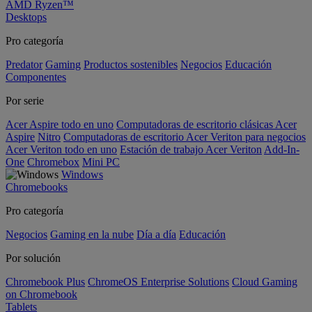
AMD Ryzen™
Desktops
Pro categoría
Predator
Gaming
Productos sostenibles
Negocios
Educación
Componentes
Por serie
Acer Aspire todo en uno
Computadoras de escritorio clásicas Acer
Aspire
Nitro
Computadoras de escritorio Acer Veriton para negocios
Acer Veriton todo en uno
Estación de trabajo Acer Veriton
Add-In-
One
Chromebox
Mini PC
Windows
Chromebooks
Pro categoría
Negocios
Gaming en la nube
Día a día
Educación
Por solución
Chromebook Plus
ChromeOS Enterprise Solutions
Cloud Gaming
on Chromebook
Tablets