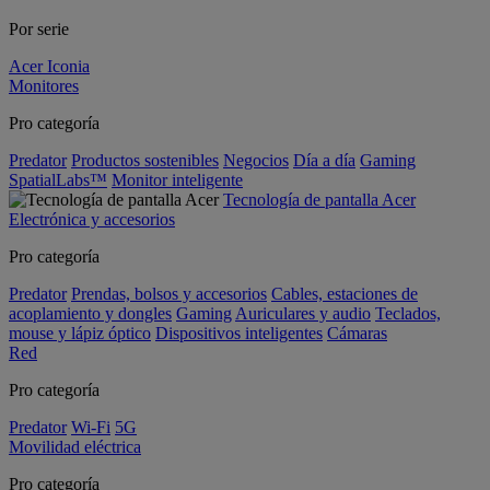
Por serie
Acer Iconia
Monitores
Pro categoría
Predator
Productos sostenibles
Negocios
Día a día
Gaming
SpatialLabs™
Monitor inteligente
Tecnología de pantalla Acer
Electrónica y accesorios
Pro categoría
Predator
Prendas, bolsos y accesorios
Cables, estaciones de
acoplamiento y dongles
Gaming
Auriculares y audio
Teclados,
mouse y lápiz óptico
Dispositivos inteligentes
Cámaras
Red
Pro categoría
Predator
Wi-Fi
5G
Movilidad eléctrica
Pro categoría