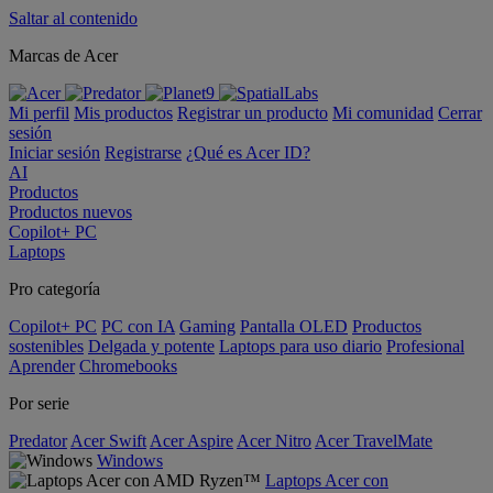
Saltar al contenido
Marcas de Acer
Mi perfil
Mis productos
Registrar un producto
Mi comunidad
Cerrar
sesión
Iniciar sesión
Registrarse
¿Qué es Acer ID?
AI
Productos
Productos nuevos
Copilot+ PC
Laptops
Pro categoría
Copilot+ PC
PC con IA
Gaming
Pantalla OLED
Productos
sostenibles
Delgada y potente
Laptops para uso diario
Profesional
Aprender
Chromebooks
Por serie
Predator
Acer Swift
Acer Aspire
Acer Nitro
Acer TravelMate
Windows
Laptops Acer con