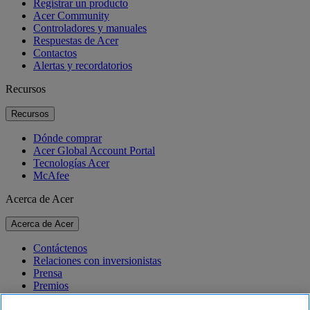
Registrar un producto
Acer Community
Controladores y manuales
Respuestas de Acer
Contactos
Alertas y recordatorios
Recursos
Recursos
Dónde comprar
Acer Global Account Portal
Tecnologías Acer
McAfee
Acerca de Acer
Acerca de Acer
Contáctenos
Relaciones con inversionistas
Prensa
Premios
Eventos