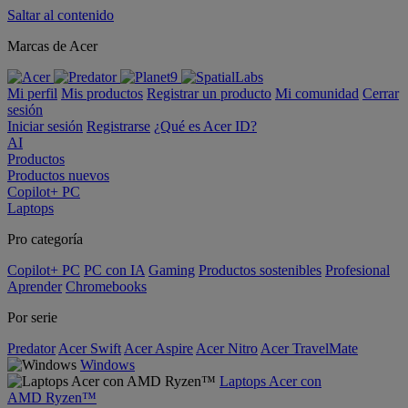
Saltar al contenido
Marcas de Acer
Mi perfil
Mis productos
Registrar un producto
Mi comunidad
Cerrar
sesión
Iniciar sesión
Registrarse
¿Qué es Acer ID?
AI
Productos
Productos nuevos
Copilot+ PC
Laptops
Pro categoría
Copilot+ PC
PC con IA
Gaming
Productos sostenibles
Profesional
Aprender
Chromebooks
Por serie
Predator
Acer Swift
Acer Aspire
Acer Nitro
Acer TravelMate
Windows
Laptops Acer con
AMD Ryzen™