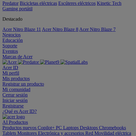
Predator
Bicicletas eléctricas
Escúteres eléctricos
Kinetic Tech
Gaming portátil
Destacado
Acer Nitro Blaze 11
Acer Nitro Blaze 8
Acer Nitro Blaze 7
Negocios
Educación
Soporte
Eventos
Marcas de Acer
Acer ID
Mi perfil
Mis productos
Registrar un producto
Mi comunidad
Cerrar sesión
Iniciar sesión
Registrarse
¿Qué es Acer ID?
AI
Productos
Productos nuevos
Copilot+ PC
Laptops
Desktops
Chromebooks
Tablets
Monitores
Electrónica y accesorios
Red
Movilidad eléctrica