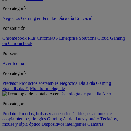
Pro categoría
Negocios
Gaming en la nube
Día a día
Educación
Por solución
Chromebook Plus
ChromeOS Enterprise Solutions
Cloud Gaming
on Chromebook
Por serie
Acer Iconia
Pro categoría
Predator
Productos sostenibles
Negocios
Día a día
Gaming
SpatialLabs™
Monitor inteligente
Tecnología de pantalla Acer
Pro categoría
Predator
Prendas, bolsos y accesorios
Cables, estaciones de
acoplamiento y dongles
Gaming
Auriculares y audio
Teclados,
mouse y lápiz óptico
Dispositivos inteligentes
Cámaras