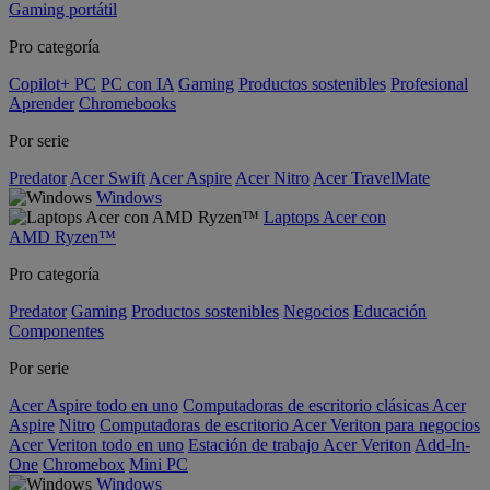
Gaming portátil
Pro categoría
Copilot+ PC
PC con IA
Gaming
Productos sostenibles
Profesional
Aprender
Chromebooks
Por serie
Predator
Acer Swift
Acer Aspire
Acer Nitro
Acer TravelMate
Windows
Laptops Acer con
AMD Ryzen™
Pro categoría
Predator
Gaming
Productos sostenibles
Negocios
Educación
Componentes
Por serie
Acer Aspire todo en uno
Computadoras de escritorio clásicas Acer
Aspire
Nitro
Computadoras de escritorio Acer Veriton para negocios
Acer Veriton todo en uno
Estación de trabajo Acer Veriton
Add-In-
One
Chromebox
Mini PC
Windows