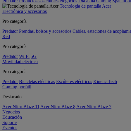
Predator
Productos sostenibles
Negocios
Día a día
Gaming
SpatialL
Tecnología de pantalla Acer
Electrónica y accesorios
Pro categoría
Predator
Prendas, bolsos y accesorios
Cables, estaciones de acoplami
Red
Pro categoría
Predator
Wi-Fi
5G
Movilidad eléctrica
Pro categoría
Predator
Bicicletas eléctricas
Escúteres eléctricos
Kinetic Tech
Gaming portátil
Destacado
Acer Nitro Blaze 11
Acer Nitro Blaze 8
Acer Nitro Blaze 7
Negocios
Educación
Soporte
Eventos