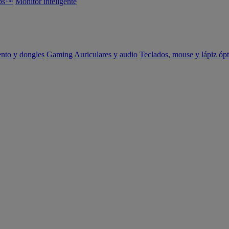
abs™
Monitor inteligente
ento y dongles
Gaming
Auriculares y audio
Teclados, mouse y lápiz ópt