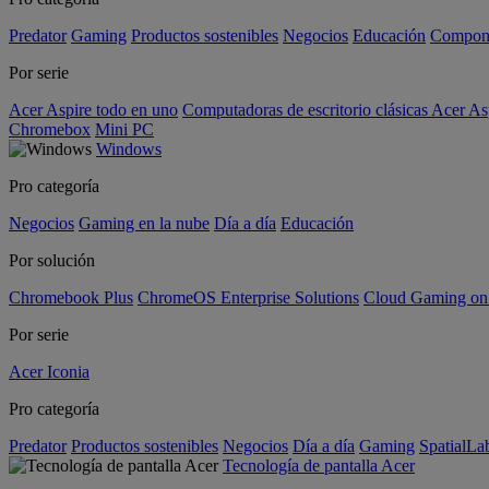
Predator
Gaming
Productos sostenibles
Negocios
Educación
Compon
Por serie
Acer Aspire todo en uno
Computadoras de escritorio clásicas Acer As
Chromebox
Mini PC
Windows
Pro categoría
Negocios
Gaming en la nube
Día a día
Educación
Por solución
Chromebook Plus
ChromeOS Enterprise Solutions
Cloud Gaming o
Por serie
Acer Iconia
Pro categoría
Predator
Productos sostenibles
Negocios
Día a día
Gaming
SpatialL
Tecnología de pantalla Acer