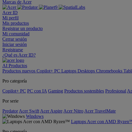
Marcas de Acer
Acer ID
Mi perfil
Mis productos
Registrar un producto
Mi comunidad
Cerrar sesión
Iniciar sesión
Registrarse
¿Qué es Acer ID?
AI
Productos
Productos nuevos
Copilot+ PC
Laptops
Desktops
Chromebooks
Tabl
Pro categoría
Copilot+ PC
PC con IA
Gaming
Productos sostenibles
Profesional
Ap
Por serie
Predator
Acer Swift
Acer Aspire
Acer Nitro
Acer TravelMate
Windows
Laptops Acer con AMD Ryzen
Pro categoría