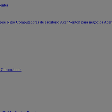
entes
pire
Nitro
Computadoras de escritorio Acer Veriton para negocios
Acer
n Chromebook