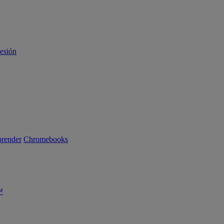
sesión
render
Chromebooks
™