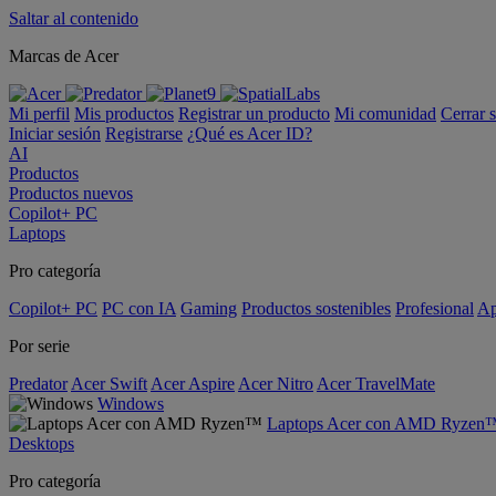
Saltar al contenido
Marcas de Acer
Mi perfil
Mis productos
Registrar un producto
Mi comunidad
Cerrar 
Iniciar sesión
Registrarse
¿Qué es Acer ID?
AI
Productos
Productos nuevos
Copilot+ PC
Laptops
Pro categoría
Copilot+ PC
PC con IA
Gaming
Productos sostenibles
Profesional
Ap
Por serie
Predator
Acer Swift
Acer Aspire
Acer Nitro
Acer TravelMate
Windows
Laptops Acer con AMD Ryzen
Desktops
Pro categoría