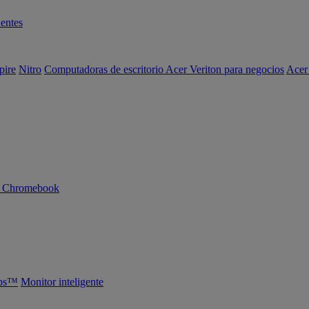
entes
pire
Nitro
Computadoras de escritorio Acer Veriton para negocios
Acer
n Chromebook
abs™
Monitor inteligente