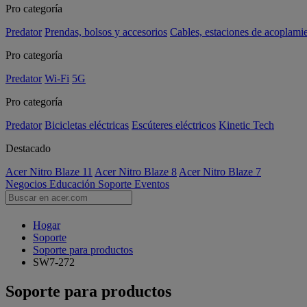
Pro categoría
Predator
Prendas, bolsos y accesorios
Cables, estaciones de acoplami
Pro categoría
Predator
Wi-Fi
5G
Pro categoría
Predator
Bicicletas eléctricas
Escúteres eléctricos
Kinetic Tech
Destacado
Acer Nitro Blaze 11
Acer Nitro Blaze 8
Acer Nitro Blaze 7
Negocios
Educación
Soporte
Eventos
Hogar
Soporte
Soporte para productos
SW7-272
Soporte para productos