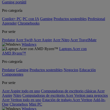
Gaming portátil
Pro categoría
Copilot+ PC
PC con IA
Gaming
Productos sostenibles
Profesional
Aprender
Chromebooks
Por serie
Predator
Acer Swift
Acer Aspire
Acer Nitro
Acer TravelMate
Windows
Laptops Acer con
AMD Ryzen™
Pro categoría
Predator
Gaming
Productos sostenibles
Negocios
Educación
Componentes
Por serie
Acer Aspire todo en uno
Computadoras de escritorio clásicas Acer
Aspire
Nitro
Computadoras de escritorio Acer Veriton para negocios
Acer Veriton todo en uno
Estación de trabajo Acer Veriton
Add-In-
One
Chromebox
Mini PC
Windows