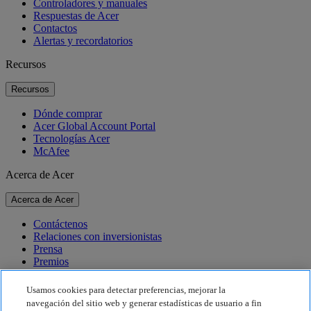
Controladores y manuales
Respuestas de Acer
Contactos
Alertas y recordatorios
Recursos
Recursos
Dónde comprar
Acer Global Account Portal
Tecnologías Acer
McAfee
Acerca de Acer
Acerca de Acer
Contáctenos
Relaciones con inversionistas
Prensa
Premios
Eventos
Usamos cookies para detectar preferencias, mejorar la
Sostenibilidad
navegación del sitio web y generar estadísticas de usuario a fin