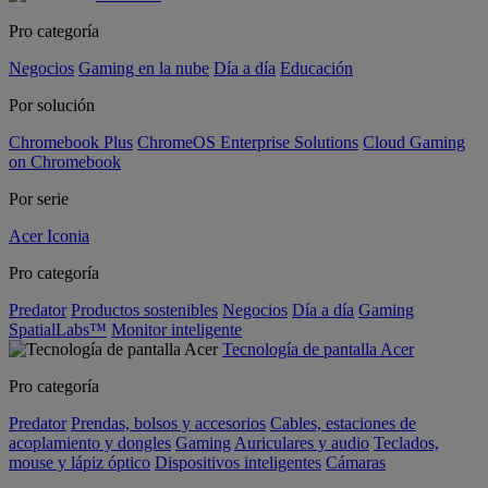
Pro categoría
Negocios
Gaming en la nube
Día a día
Educación
Por solución
Chromebook Plus
ChromeOS Enterprise Solutions
Cloud Gaming
on Chromebook
Por serie
Acer Iconia
Pro categoría
Predator
Productos sostenibles
Negocios
Día a día
Gaming
SpatialLabs™
Monitor inteligente
Tecnología de pantalla Acer
Pro categoría
Predator
Prendas, bolsos y accesorios
Cables, estaciones de
acoplamiento y dongles
Gaming
Auriculares y audio
Teclados,
mouse y lápiz óptico
Dispositivos inteligentes
Cámaras