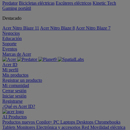
Predator
Bicicletas eléctricas
Escúteres eléctricos
Kinetic Tech
Gaming portátil
Destacado
Acer Nitro Blaze 11
Acer Nitro Blaze 8
Acer Nitro Blaze 7
Negocios
Educación
Soporte
Eventos
Marcas de Acer
Acer ID
Mi perfil
Mis productos
Registrar un producto
Mi comunidad
Cerrar sesión
Iniciar sesión
Registrarse
¿Qué es Acer ID?
AI
Productos
Productos nuevos
Copilot+ PC
Laptops
Desktops
Chromebooks
Tablets
Monitores
Electrónica y accesorios
Red
Movilidad eléctrica