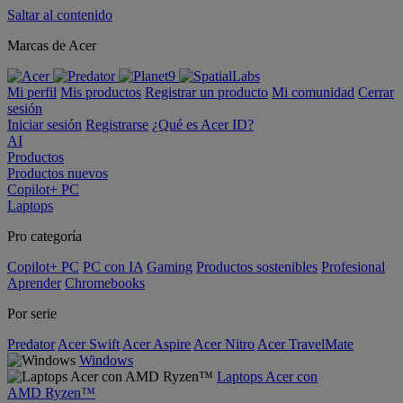
Saltar al contenido
Marcas de Acer
Mi perfil
Mis productos
Registrar un producto
Mi comunidad
Cerrar
sesión
Iniciar sesión
Registrarse
¿Qué es Acer ID?
AI
Productos
Productos nuevos
Copilot+ PC
Laptops
Pro categoría
Copilot+ PC
PC con IA
Gaming
Productos sostenibles
Profesional
Aprender
Chromebooks
Por serie
Predator
Acer Swift
Acer Aspire
Acer Nitro
Acer TravelMate
Windows
Laptops Acer con
AMD Ryzen™