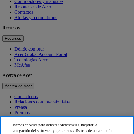
Controladores y manuales
Respuestas de Acer
Contactos
Alertas y recordatorios
Recursos
Recursos
Dónde comprar
Acer Global Account Portal
Tecnologías Acer
McAfee
Acerca de Acer
Acerca de Acer
Contáctenos
Relaciones con inversionistas
Prensa
Premios
Eventos
Usamos cookies para detectar preferencias, mejorar la
Sostenibilidad
navegación del sitio web y generar estadísticas de usuario a fin