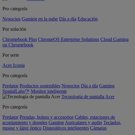
Pro categoría
Negocios
Gaming en la nube
Día a día
Educación
Por solución
Chromebook Plus
ChromeOS Enterprise Solutions
Cloud Gaming
on Chromebook
Por serie
Acer Iconia
Pro categoría
Predator
Productos sostenibles
Negocios
Día a día
Gaming
SpatialLabs™
Monitor inteligente
Tecnología de pantalla Acer
Pro categoría
Predator
Prendas, bolsos y accesorios
Cables, estaciones de
acoplamiento y dongles
Gaming
Auriculares y audio
Teclados,
mouse y lápiz óptico
Dispositivos inteligentes
Cámaras