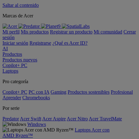
Saltar al contenido
Marcas de Acer
Mi perfil
Mis productos
Registrar un producto
Mi comunidad
Cerrar
sesión
Iniciar sesión
Registrarse
¿Qué es Acer ID?
AI
Productos
Productos nuevos
Copilot+ PC
Laptops
Pro categoría
Copilot+ PC
PC con IA
Gaming
Productos sostenibles
Profesional
Aprender
Chromebooks
Por serie
Predator
Acer Swift
Acer Aspire
Acer Nitro
Acer TravelMate
Windows
Laptops Acer con
AMD Ryzen™