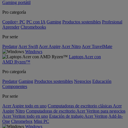
Gaming portátil
Pro categoría
Copilot+ PC
PC con IA
Gaming
Productos sostenibles
Profesional
Aprender
Chromebooks
Por serie
Predator
Acer Swift
Acer Aspire
Acer Nitro
Acer TravelMate
Windows
Laptops Acer con
AMD Ryzen™
Pro categoría
Predator
Gaming
Productos sostenibles
Negocios
Educación
Componentes
Por serie
Acer Aspire todo en uno
Computadoras de escritorio clásicas Acer
Aspire
Nitro
Computadoras de escritorio Acer Veriton para negocios
Acer Veriton todo en uno
Estación de trabajo Acer Veriton
Add-In-
One
Chromebox
Mini PC
Windows