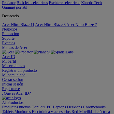
Predator
Bicicletas eléctricas
Escúteres eléctricos
Kinetic Tech
Gaming portátil
Destacado
Acer Nitro Blaze 11
Acer Nitro Blaze 8
Acer Nitro Blaze 7
Negocios
Educación
Soporte
Eventos
Marcas de Acer
Acer ID
Mi perfil
Mis productos
Registrar un producto
Mi comunidad
Cerrar sesión
Iniciar sesión
Registrarse
¿Qué es Acer ID?
AI
Productos
Productos nuevos
Copilot+ PC
Laptops
Desktops
Chromebooks
Tablets
Monitores
Electrónica y accesorios
Red
Movilidad eléctrica