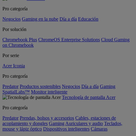
Pro categoría
Negocios
Gaming en la nube
Día a día
Educación
Por solución
Chromebook Plus
ChromeOS Enterprise Solutions
Cloud Gaming
on Chromebook
Por serie
Acer Iconia
Pro categoría
Predator
Productos sostenibles
Negocios
Día a día
Gaming
SpatialLabs™
Monitor inteligente
Tecnología de pantalla Acer
Pro categoría
Predator
Prendas, bolsos y accesorios
Cables, estaciones de
acoplamiento y dongles
Gaming
Auriculares y audio
Teclados,
mouse y lápiz óptico
Dispositivos inteligentes
Cámaras