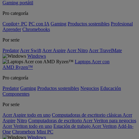
Gaming portátil
Pro categoría
Copilot+ PC
PC con IA
Gaming
Productos sostenibles
Profesional
Aprender
Chromebooks
Por serie
Predator
Acer Swift
Acer Aspire
Acer Nitro
Acer TravelMate
Windows
Laptops Acer con
AMD Ryzen™
Pro categoría
Predator
Gaming
Productos sostenibles
Negocios
Educación
Componentes
Por serie
Acer Aspire todo en uno
Computadoras de escritorio clásicas Acer
Aspire
Nitro
Computadoras de escritorio Acer Veriton para negocios
Acer Veriton todo en uno
Estación de trabajo Acer Veriton
Add-In-
One
Chromebox
Mini PC
Windows