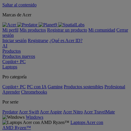
Saltar al contenido
Marcas de Acer
Mi perfil
Mis productos
Registrar un producto
Mi comunidad
Cerrar
sesión
Iniciar sesión
Registrarse
¿Qué es Acer ID?
AI
Productos
Productos nuevos
Copilot+ PC
Laptops
Pro categoría
Copilot+ PC
PC con IA
Gaming
Productos sostenibles
Profesional
Aprender
Chromebooks
Por serie
Predator
Acer Swift
Acer Aspire
Acer Nitro
Acer TravelMate
Windows
Laptops Acer con
AMD Ryzen™