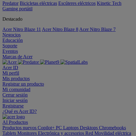
Predator
Bicicletas eléctricas
Escúteres eléctricos
Kinetic Tech
Gaming portátil
Destacado
Acer Nitro Blaze 11
Acer Nitro Blaze 8
Acer Nitro Blaze 7
Negocios
Educación
Soporte
Eventos
Marcas de Acer
Acer ID
Mi perfil
Mis productos
Registrar un producto
Mi comunidad
Cerrar sesión
Iniciar sesión
Registrarse
¿Qué es Acer ID?
AI
Productos
Productos nuevos
Copilot+ PC
Laptops
Desktops
Chromebooks
Tablets
Monitores
Electrónica y accesorios
Red
Movilidad eléctrica