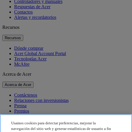
Controladores y manuales
Respuestas de Acer
Contactos
Alertas y recordatorios
Recursos
Recursos
Dónde comprar
Acer Global Account Portal
Tecnologías Acer
McAfee
Acerca de Acer
Acerca de Acer
Contáctenos
Relaciones con inversionistas
Prensa
Premios
Eventos
Usamos cookies para detectar preferencias, mejorar la
Sostenibilidad
navegación del sitio web y generar estadísticas de usuario a fin