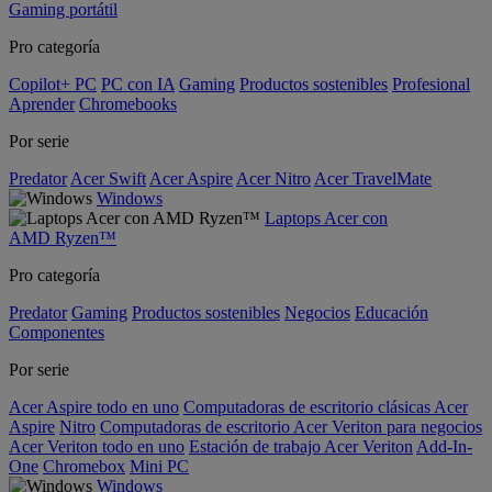
Gaming portátil
Pro categoría
Copilot+ PC
PC con IA
Gaming
Productos sostenibles
Profesional
Aprender
Chromebooks
Por serie
Predator
Acer Swift
Acer Aspire
Acer Nitro
Acer TravelMate
Windows
Laptops Acer con
AMD Ryzen™
Pro categoría
Predator
Gaming
Productos sostenibles
Negocios
Educación
Componentes
Por serie
Acer Aspire todo en uno
Computadoras de escritorio clásicas Acer
Aspire
Nitro
Computadoras de escritorio Acer Veriton para negocios
Acer Veriton todo en uno
Estación de trabajo Acer Veriton
Add-In-
One
Chromebox
Mini PC
Windows