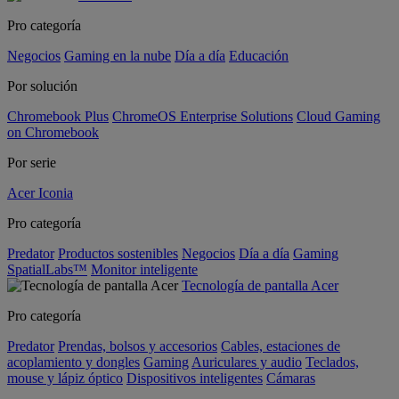
Pro categoría
Negocios
Gaming en la nube
Día a día
Educación
Por solución
Chromebook Plus
ChromeOS Enterprise Solutions
Cloud Gaming
on Chromebook
Por serie
Acer Iconia
Pro categoría
Predator
Productos sostenibles
Negocios
Día a día
Gaming
SpatialLabs™
Monitor inteligente
Tecnología de pantalla Acer
Pro categoría
Predator
Prendas, bolsos y accesorios
Cables, estaciones de
acoplamiento y dongles
Gaming
Auriculares y audio
Teclados,
mouse y lápiz óptico
Dispositivos inteligentes
Cámaras