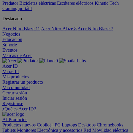
Predator
Bicicletas eléctricas
Escúteres eléctricos
Kinetic Tech
Gaming portátil
Destacado
Acer Nitro Blaze 11
Acer Nitro Blaze 8
Acer Nitro Blaze 7
Negocios
Educación
Soporte
Eventos
Marcas de Acer
Acer ID
Mi perfil
Mis productos
Registrar un producto
Mi comunidad
Cerrar sesión
Iniciar sesión
Registrarse
¿Qué es Acer ID?
AI
Productos
Productos nuevos
Copilot+ PC
Laptops
Desktops
Chromebooks
Tablets
Monitores
Electrónica y accesorios
Red
Movilidad eléctrica