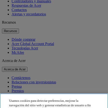
Controladores y manuales
Respuestas de Acer
Contactos
Alertas y recordatorios
Recursos
Recursos
Dónde comprar
Acer Global Account Portal
Tecnologías Acer
McAfee
Acerca de Acer
Acerca de Acer
Contáctenos
Relaciones con inversionistas
Prensa
Premios
Eventos
Usamos cookies para detectar preferencias, mejorar la
Sostenibilidad
navegación del sitio web y generar estadísticas de usuario a fin