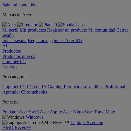
Saltar al contenido
Marcas de Acer
Mi perfil
Mis productos
Registrar un producto
Mi comunidad
Cerrar
sesión
Iniciar sesión
Registrarse
¿Qué es Acer ID?
AI
Productos
Productos nuevos
Copilot+ PC
Laptops
Pro categoría
Copilot+ PC
PC con IA
Gaming
Productos sostenibles
Profesional
Aprender
Chromebooks
Por serie
Predator
Acer Swift
Acer Aspire
Acer Nitro
Acer TravelMate
Windows
Laptops Acer con
AMD Ryzen™