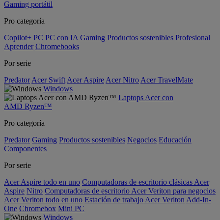
Gaming portátil
Pro categoría
Copilot+ PC
PC con IA
Gaming
Productos sostenibles
Profesional
Aprender
Chromebooks
Por serie
Predator
Acer Swift
Acer Aspire
Acer Nitro
Acer TravelMate
Windows
Laptops Acer con
AMD Ryzen™
Pro categoría
Predator
Gaming
Productos sostenibles
Negocios
Educación
Componentes
Por serie
Acer Aspire todo en uno
Computadoras de escritorio clásicas Acer
Aspire
Nitro
Computadoras de escritorio Acer Veriton para negocios
Acer Veriton todo en uno
Estación de trabajo Acer Veriton
Add-In-
One
Chromebox
Mini PC
Windows