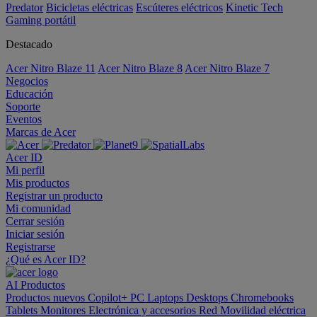
Predator
Bicicletas eléctricas
Escúteres eléctricos
Kinetic Tech
Gaming portátil
Destacado
Acer Nitro Blaze 11
Acer Nitro Blaze 8
Acer Nitro Blaze 7
Negocios
Educación
Soporte
Eventos
Marcas de Acer
Acer ID
Mi perfil
Mis productos
Registrar un producto
Mi comunidad
Cerrar sesión
Iniciar sesión
Registrarse
¿Qué es Acer ID?
AI
Productos
Productos nuevos
Copilot+ PC
Laptops
Desktops
Chromebooks
Tablets
Monitores
Electrónica y accesorios
Red
Movilidad eléctrica