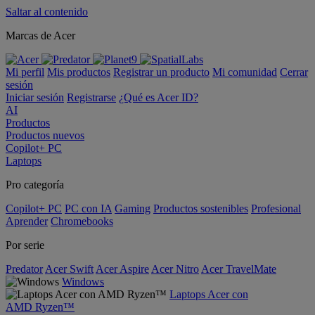
Saltar al contenido
Marcas de Acer
Mi perfil
Mis productos
Registrar un producto
Mi comunidad
Cerrar
sesión
Iniciar sesión
Registrarse
¿Qué es Acer ID?
AI
Productos
Productos nuevos
Copilot+ PC
Laptops
Pro categoría
Copilot+ PC
PC con IA
Gaming
Productos sostenibles
Profesional
Aprender
Chromebooks
Por serie
Predator
Acer Swift
Acer Aspire
Acer Nitro
Acer TravelMate
Windows
Laptops Acer con
AMD Ryzen™