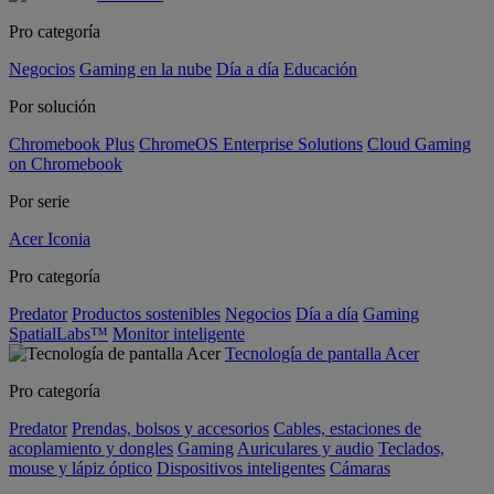
Pro categoría
Negocios
Gaming en la nube
Día a día
Educación
Por solución
Chromebook Plus
ChromeOS Enterprise Solutions
Cloud Gaming
on Chromebook
Por serie
Acer Iconia
Pro categoría
Predator
Productos sostenibles
Negocios
Día a día
Gaming
SpatialLabs™
Monitor inteligente
Tecnología de pantalla Acer
Pro categoría
Predator
Prendas, bolsos y accesorios
Cables, estaciones de
acoplamiento y dongles
Gaming
Auriculares y audio
Teclados,
mouse y lápiz óptico
Dispositivos inteligentes
Cámaras