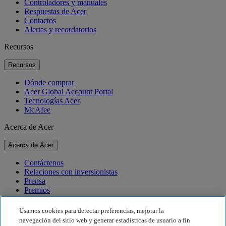
Controladores y manuales
Respuestas de Acer
Contactos
Alertas y recordatorios
Recursos
Recursos
Dónde comprar
Acer Global Account Portal
Tecnologías Acer
McAfee
Acerca de Acer
Acerca de Acer
Contáctenos
Relaciones con inversionistas
Prensa
Premios
Eventos
Usamos cookies para detectar preferencias, mejorar la
Sostenibilidad
navegación del sitio web y generar estadísticas de usuario a fin