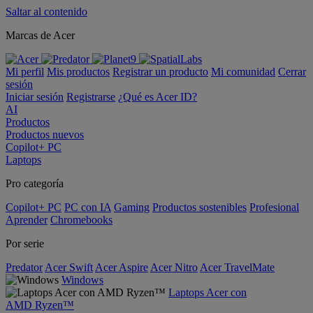
Saltar al contenido
Marcas de Acer
Mi perfil
Mis productos
Registrar un producto
Mi comunidad
Cerrar
sesión
Iniciar sesión
Registrarse
¿Qué es Acer ID?
AI
Productos
Productos nuevos
Copilot+ PC
Laptops
Pro categoría
Copilot+ PC
PC con IA
Gaming
Productos sostenibles
Profesional
Aprender
Chromebooks
Por serie
Predator
Acer Swift
Acer Aspire
Acer Nitro
Acer TravelMate
Windows
Laptops Acer con
AMD Ryzen™