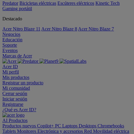
Predator
Bicicletas eléctricas
Escúteres eléctricos
Kinetic Tech
Gaming portátil
Destacado
Acer Nitro Blaze 11
Acer Nitro Blaze 8
Acer Nitro Blaze 7
Negocios
Educación
Soporte
Eventos
Marcas de Acer
Acer ID
Mi perfil
Mis productos
Registrar un producto
Mi comunidad
Cerrar sesión
Iniciar sesión
Registrarse
¿Qué es Acer ID?
AI
Productos
Productos nuevos
Copilot+ PC
Laptops
Desktops
Chromebooks
Tablets
Monitores
Electrónica y accesorios
Red
Movilidad eléctrica