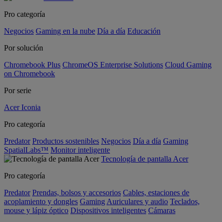
Pro categoría
Negocios
Gaming en la nube
Día a día
Educación
Por solución
Chromebook Plus
ChromeOS Enterprise Solutions
Cloud Gaming
on Chromebook
Por serie
Acer Iconia
Pro categoría
Predator
Productos sostenibles
Negocios
Día a día
Gaming
SpatialLabs™
Monitor inteligente
Tecnología de pantalla Acer
Pro categoría
Predator
Prendas, bolsos y accesorios
Cables, estaciones de
acoplamiento y dongles
Gaming
Auriculares y audio
Teclados,
mouse y lápiz óptico
Dispositivos inteligentes
Cámaras