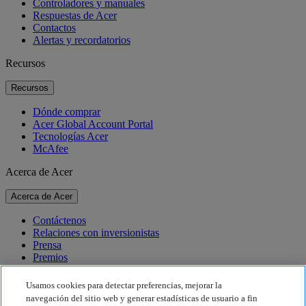
Controladores y manuales
Respuestas de Acer
Contactos
Alertas y recordatorios
Recursos
Recursos
Dónde comprar
Acer Global Account Portal
Tecnologías Acer
McAfee
Acerca de Acer
Acerca de Acer
Contáctenos
Relaciones con inversionistas
Prensa
Premios
Eventos
Usamos cookies para detectar preferencias, mejorar la
Sostenibilidad
navegación del sitio web y generar estadísticas de usuario a fin