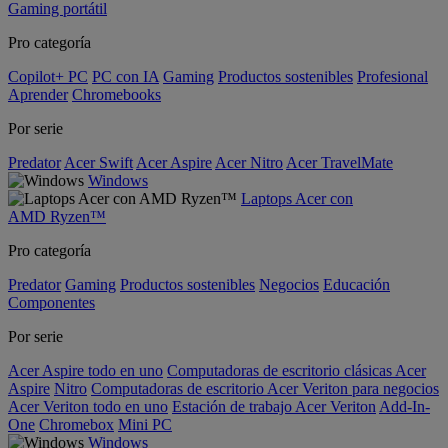
Gaming portátil
Pro categoría
Copilot+ PC
PC con IA
Gaming
Productos sostenibles
Profesional
Aprender
Chromebooks
Por serie
Predator
Acer Swift
Acer Aspire
Acer Nitro
Acer TravelMate
Windows
Laptops Acer con
AMD Ryzen™
Pro categoría
Predator
Gaming
Productos sostenibles
Negocios
Educación
Componentes
Por serie
Acer Aspire todo en uno
Computadoras de escritorio clásicas Acer
Aspire
Nitro
Computadoras de escritorio Acer Veriton para negocios
Acer Veriton todo en uno
Estación de trabajo Acer Veriton
Add-In-
One
Chromebox
Mini PC
Windows