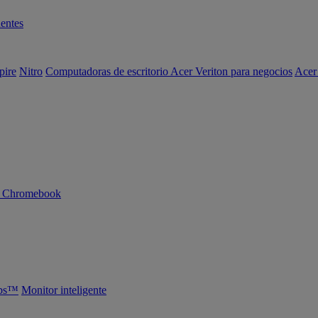
entes
pire
Nitro
Computadoras de escritorio Acer Veriton para negocios
Acer
n Chromebook
abs™
Monitor inteligente