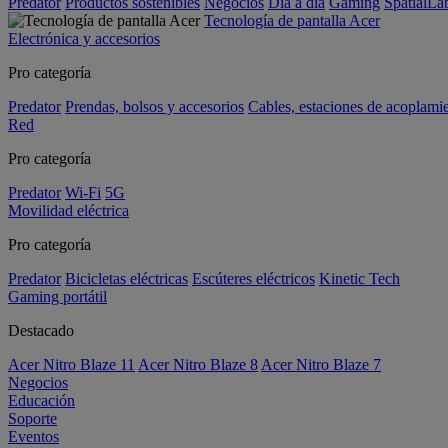
Predator
Productos sostenibles
Negocios
Día a día
Gaming
SpatialL
Tecnología de pantalla Acer
Electrónica y accesorios
Pro categoría
Predator
Prendas, bolsos y accesorios
Cables, estaciones de acoplami
Red
Pro categoría
Predator
Wi-Fi
5G
Movilidad eléctrica
Pro categoría
Predator
Bicicletas eléctricas
Escúteres eléctricos
Kinetic Tech
Gaming portátil
Destacado
Acer Nitro Blaze 11
Acer Nitro Blaze 8
Acer Nitro Blaze 7
Negocios
Educación
Soporte
Eventos