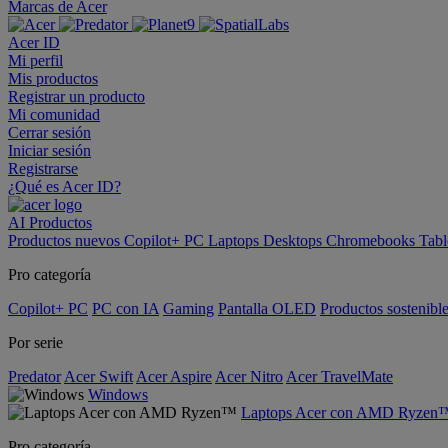
Marcas de Acer
Acer ID
Mi perfil
Mis productos
Registrar un producto
Mi comunidad
Cerrar sesión
Iniciar sesión
Registrarse
¿Qué es Acer ID?
AI
Productos
Productos nuevos
Copilot+ PC
Laptops
Desktops
Chromebooks
Tabl
Pro categoría
Copilot+ PC
PC con IA
Gaming
Pantalla OLED
Productos sostenibl
Por serie
Predator
Acer Swift
Acer Aspire
Acer Nitro
Acer TravelMate
Windows
Laptops Acer con AMD Ryzen
Pro categoría