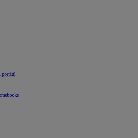
portátil
omebooks