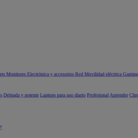
ets
Monitores
Electrónica y accesorios
Red
Movilidad eléctrica
Gaming 
es
Delgada y potente
Laptops para uso diario
Profesional
Aprender
Chr
™