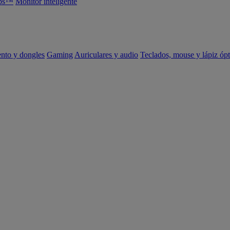
abs™
Monitor inteligente
ento y dongles
Gaming
Auriculares y audio
Teclados, mouse y lápiz ópt