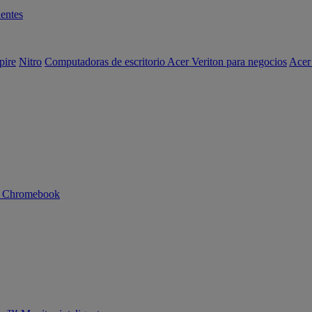
entes
pire
Nitro
Computadoras de escritorio Acer Veriton para negocios
Acer
n Chromebook