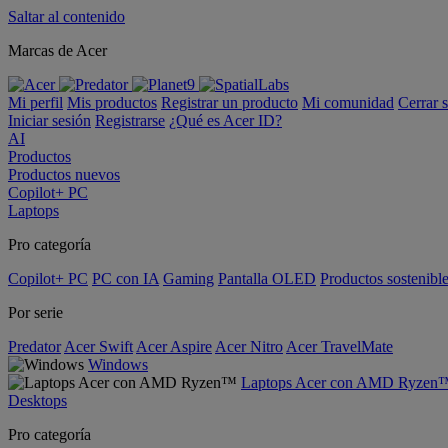
Saltar al contenido
Marcas de Acer
Mi perfil
Mis productos
Registrar un producto
Mi comunidad
Cerrar 
Iniciar sesión
Registrarse
¿Qué es Acer ID?
AI
Productos
Productos nuevos
Copilot+ PC
Laptops
Pro categoría
Copilot+ PC
PC con IA
Gaming
Pantalla OLED
Productos sostenibl
Por serie
Predator
Acer Swift
Acer Aspire
Acer Nitro
Acer TravelMate
Windows
Laptops Acer con AMD Ryzen
Desktops
Pro categoría