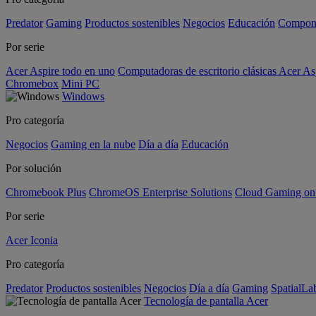
Predator
Gaming
Productos sostenibles
Negocios
Educación
Compon
Por serie
Acer Aspire todo en uno
Computadoras de escritorio clásicas Acer As
Chromebox
Mini PC
Windows
Pro categoría
Negocios
Gaming en la nube
Día a día
Educación
Por solución
Chromebook Plus
ChromeOS Enterprise Solutions
Cloud Gaming o
Por serie
Acer Iconia
Pro categoría
Predator
Productos sostenibles
Negocios
Día a día
Gaming
SpatialL
Tecnología de pantalla Acer