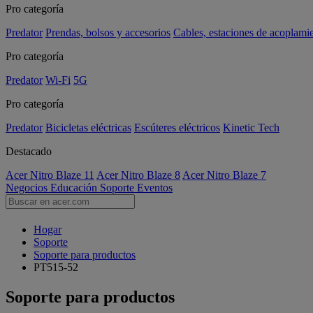
Pro categoría
Predator
Prendas, bolsos y accesorios
Cables, estaciones de acoplami
Pro categoría
Predator
Wi-Fi
5G
Pro categoría
Predator
Bicicletas eléctricas
Escúteres eléctricos
Kinetic Tech
Destacado
Acer Nitro Blaze 11
Acer Nitro Blaze 8
Acer Nitro Blaze 7
Negocios
Educación
Soporte
Eventos
Hogar
Soporte
Soporte para productos
PT515-52
Soporte para productos