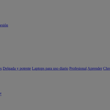
sesión
es
Delgada y potente
Laptops para uso diario
Profesional
Aprender
Chr
™