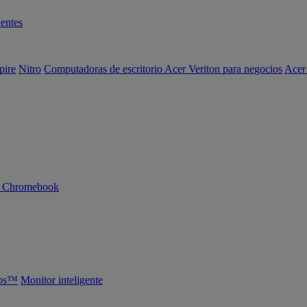
entes
pire
Nitro
Computadoras de escritorio Acer Veriton para negocios
Acer
n Chromebook
abs™
Monitor inteligente