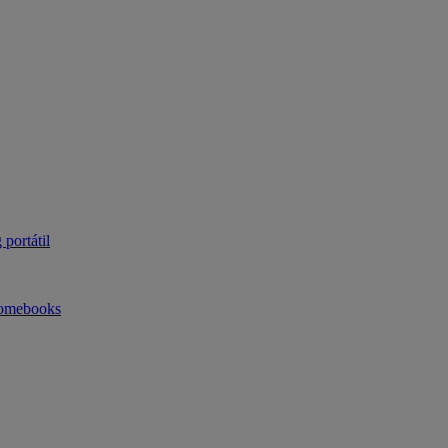
portátil
omebooks