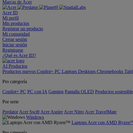
Marcas de Acer
Acer ID
Mi perfil
Mis productos
Registrar un producto
Mi comunidad
Cerrar sesión
Iniciar sesión
Registrarse
¿Qué es Acer ID?
AI
Productos
Productos nuevos
Copilot+ PC
Laptops
Desktops
Chromebooks
Tabl
Pro categoría
Copilot+ PC
PC con IA
Gaming
Pantalla OLED
Productos sostenibl
Por serie
Predator
Acer Swift
Acer Aspire
Acer Nitro
Acer TravelMate
Windows
Laptops Acer con AMD Ryzen
Pro categoría