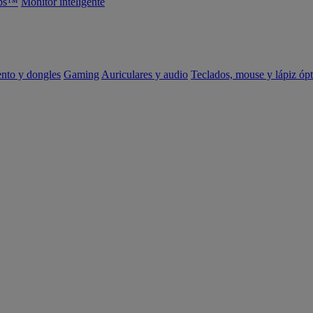
abs™
Monitor inteligente
ento y dongles
Gaming
Auriculares y audio
Teclados, mouse y lápiz ópt