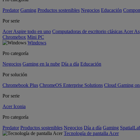
Predator
Gaming
Productos sostenibles
Negocios
Educación
Compon
Por serie
Acer Aspire todo en uno
Computadoras de escritorio clásicas Acer As
Chromebox
Mini PC
Windows
Pro categoría
Negocios
Gaming en la nube
Día a día
Educación
Por solución
Chromebook Plus
ChromeOS Enterprise Solutions
Cloud Gaming o
Por serie
Acer Iconia
Pro categoría
Predator
Productos sostenibles
Negocios
Día a día
Gaming
SpatialL
Tecnología de pantalla Acer