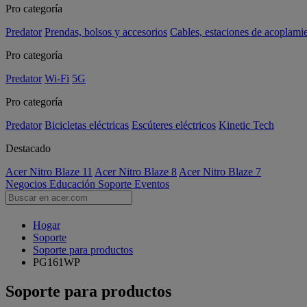
Pro categoría
Predator
Prendas, bolsos y accesorios
Cables, estaciones de acoplami
Pro categoría
Predator
Wi-Fi
5G
Pro categoría
Predator
Bicicletas eléctricas
Escúteres eléctricos
Kinetic Tech
Destacado
Acer Nitro Blaze 11
Acer Nitro Blaze 8
Acer Nitro Blaze 7
Negocios
Educación
Soporte
Eventos
Hogar
Soporte
Soporte para productos
PG161WP
Soporte para productos