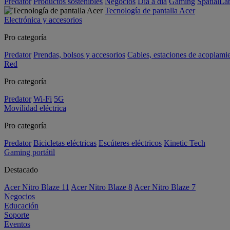
Predator
Productos sostenibles
Negocios
Día a día
Gaming
SpatialL
Tecnología de pantalla Acer
Electrónica y accesorios
Pro categoría
Predator
Prendas, bolsos y accesorios
Cables, estaciones de acoplami
Red
Pro categoría
Predator
Wi-Fi
5G
Movilidad eléctrica
Pro categoría
Predator
Bicicletas eléctricas
Escúteres eléctricos
Kinetic Tech
Gaming portátil
Destacado
Acer Nitro Blaze 11
Acer Nitro Blaze 8
Acer Nitro Blaze 7
Negocios
Educación
Soporte
Eventos