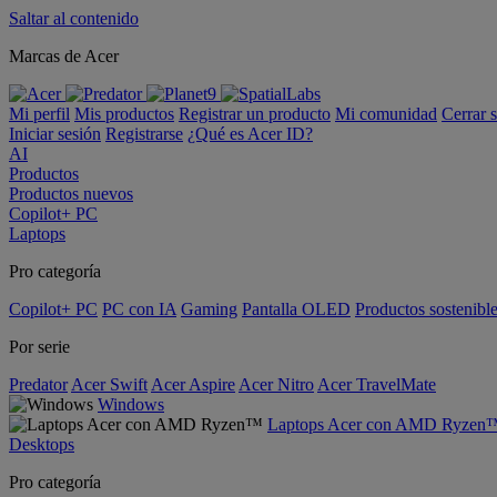
Saltar al contenido
Marcas de Acer
Mi perfil
Mis productos
Registrar un producto
Mi comunidad
Cerrar 
Iniciar sesión
Registrarse
¿Qué es Acer ID?
AI
Productos
Productos nuevos
Copilot+ PC
Laptops
Pro categoría
Copilot+ PC
PC con IA
Gaming
Pantalla OLED
Productos sostenibl
Por serie
Predator
Acer Swift
Acer Aspire
Acer Nitro
Acer TravelMate
Windows
Laptops Acer con AMD Ryzen
Desktops
Pro categoría