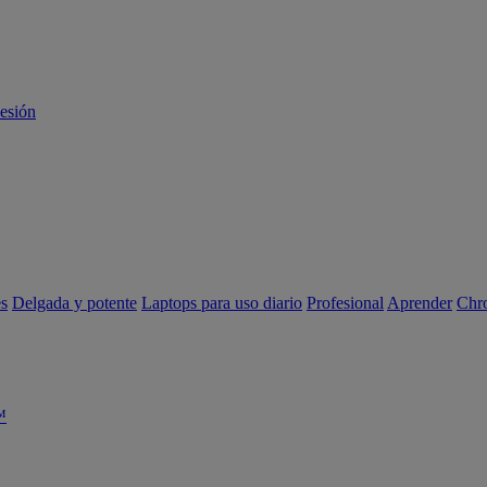
sesión
es
Delgada y potente
Laptops para uso diario
Profesional
Aprender
Chr
™