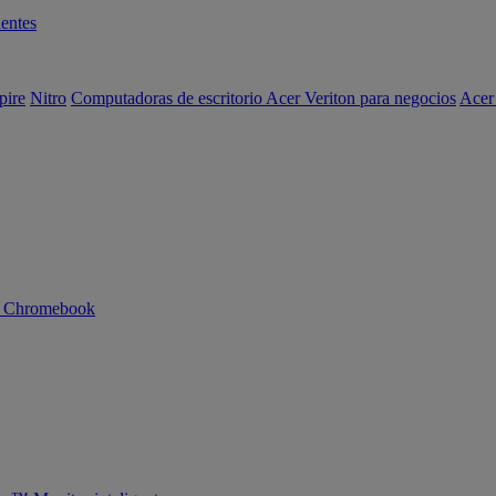
entes
pire
Nitro
Computadoras de escritorio Acer Veriton para negocios
Acer
n Chromebook