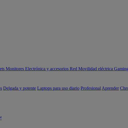
ets
Monitores
Electrónica y accesorios
Red
Movilidad eléctrica
Gaming 
es
Delgada y potente
Laptops para uso diario
Profesional
Aprender
Chr
™