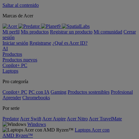
Saltar al contenido
Marcas de Acer
Mi perfil
Mis productos
Registrar un producto
Mi comunidad
Cerrar
sesión
Iniciar sesión
Registrarse
¿Qué es Acer ID?
AI
Productos
Productos nuevos
Copilot+ PC
Laptops
Pro categoría
Copilot+ PC
PC con IA
Gaming
Productos sostenibles
Profesional
Aprender
Chromebooks
Por serie
Predator
Acer Swift
Acer Aspire
Acer Nitro
Acer TravelMate
Windows
Laptops Acer con
AMD Ryzen™