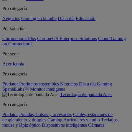
Pro categoría
Negocios
Gaming en la nube
Día a día
Educación
Por solución
Chromebook Plus
ChromeOS Enterprise Solutions
Cloud Gaming
on Chromebook
Por serie
Acer Iconia
Pro categoría
Predator
Productos sostenibles
Negocios
Día a día
Gaming
SpatialLabs™
Monitor inteligente
Tecnología de pantalla Acer
Pro categoría
Predator
Prendas, bolsos y accesorios
Cables, estaciones de
acoplamiento y dongles
Gaming
Auriculares y audio
Teclados,
mouse y lápiz óptico
Dispositivos inteligentes
Cámaras