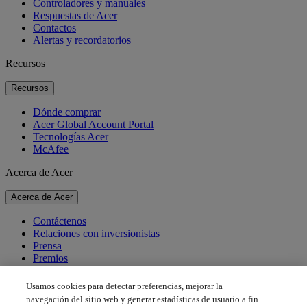
Controladores y manuales
Respuestas de Acer
Contactos
Alertas y recordatorios
Recursos
Recursos
Dónde comprar
Acer Global Account Portal
Tecnologías Acer
McAfee
Acerca de Acer
Acerca de Acer
Contáctenos
Relaciones con inversionistas
Prensa
Premios
Eventos
Usamos cookies para detectar preferencias, mejorar la
Sostenibilidad
navegación del sitio web y generar estadísticas de usuario a fin