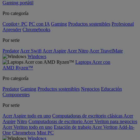
Gaming portátil
Pro categoría
Copilot+ PC
PC con IA
Gaming
Productos sostenibles
Profesional
Aprender
Chromebooks
Por serie
Predator
Acer Swift
Acer Aspire
Acer Nitro
Acer TravelMate
Windows
Laptops Acer con
AMD Ryzen™
Pro categoría
Predator
Gaming
Productos sostenibles
Negocios
Educación
Componentes
Por serie
Acer Aspire todo en uno
Computadoras de escritorio clásicas Acer
Aspire
Nitro
Computadoras de escritorio Acer Veriton para negocios
Acer Veriton todo en uno
Estación de trabajo Acer Veriton
Add-In-
One
Chromebox
Mini PC
Windows