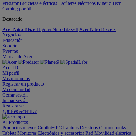
Predator
Bicicletas eléctricas
Escúteres eléctricos
Kinetic Tech
Gaming portátil
Destacado
Acer Nitro Blaze 11
Acer Nitro Blaze 8
Acer Nitro Blaze 7
Negocios
Educación
Soporte
Eventos
Marcas de Acer
Acer ID
Mi perfil
Mis productos
Registrar un producto
Mi comunidad
Cerrar sesión
Iniciar sesión
Registrarse
¿Qué es Acer ID?
AI
Productos
Productos nuevos
Copilot+ PC
Laptops
Desktops
Chromebooks
Tablets
Monitores
Electrónica y accesorios
Red
Movilidad eléctrica