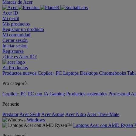
Marcas de Acer
Acer ID
Mi perfil
Mis productos
Registrar un producto
Mi comunidad
Cerrar sesión
Iniciar sesión
Registrarse
¿Qué es Acer ID?
AI
Productos
Productos nuevos
Copilot+ PC
Laptops
Desktops
Chromebooks
Tabl
Pro categoría
Copilot+ PC
PC con IA
Gaming
Productos sostenibles
Profesional
Ap
Por serie
Predator
Acer Swift
Acer Aspire
Acer Nitro
Acer TravelMate
Windows
Laptops Acer con AMD Ryzen
Pro categoría