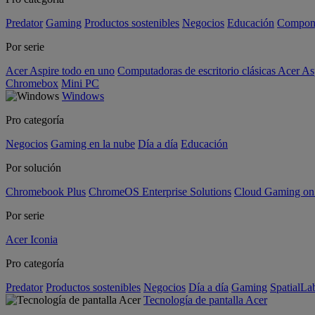
Predator
Gaming
Productos sostenibles
Negocios
Educación
Compon
Por serie
Acer Aspire todo en uno
Computadoras de escritorio clásicas Acer As
Chromebox
Mini PC
Windows
Pro categoría
Negocios
Gaming en la nube
Día a día
Educación
Por solución
Chromebook Plus
ChromeOS Enterprise Solutions
Cloud Gaming o
Por serie
Acer Iconia
Pro categoría
Predator
Productos sostenibles
Negocios
Día a día
Gaming
SpatialL
Tecnología de pantalla Acer