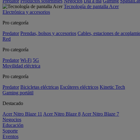
Predator
Productos sostenibles
Negocios
Día a día
Gaming
SpatialL
Tecnología de pantalla Acer
Electrónica y accesorios
Pro categoría
Predator
Prendas, bolsos y accesorios
Cables, estaciones de acoplami
Red
Pro categoría
Predator
Wi-Fi
5G
Movilidad eléctrica
Pro categoría
Predator
Bicicletas eléctricas
Escúteres eléctricos
Kinetic Tech
Gaming portátil
Destacado
Acer Nitro Blaze 11
Acer Nitro Blaze 8
Acer Nitro Blaze 7
Negocios
Educación
Soporte
Eventos