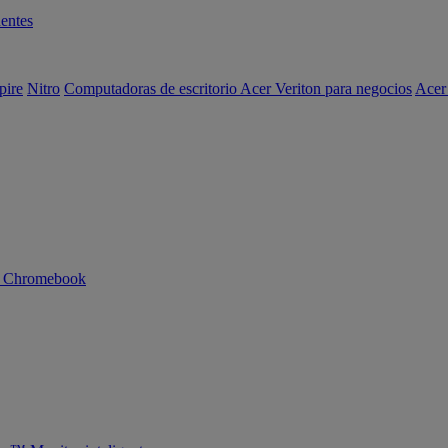
entes
pire
Nitro
Computadoras de escritorio Acer Veriton para negocios
Acer
n Chromebook