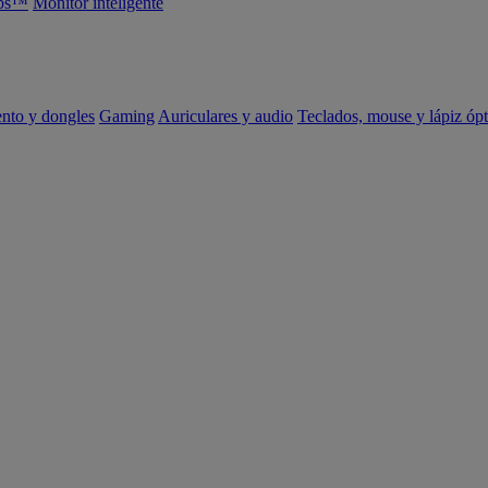
abs™
Monitor inteligente
ento y dongles
Gaming
Auriculares y audio
Teclados, mouse y lápiz ópt