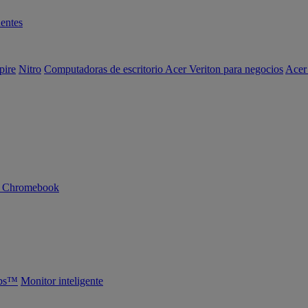
entes
pire
Nitro
Computadoras de escritorio Acer Veriton para negocios
Acer
n Chromebook
abs™
Monitor inteligente