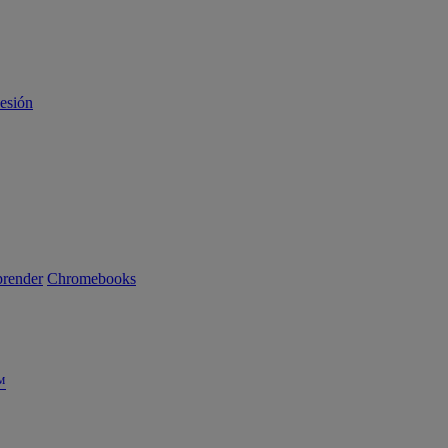
sesión
render
Chromebooks
™