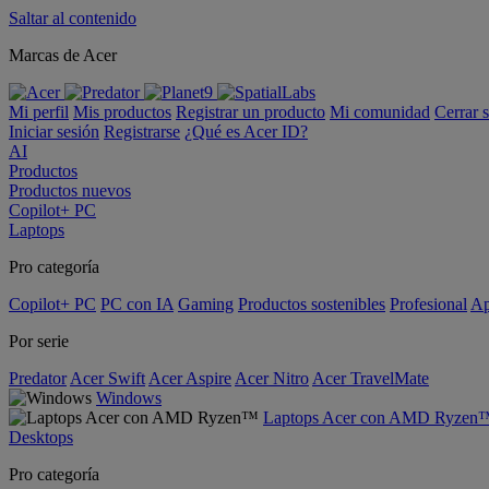
Saltar al contenido
Marcas de Acer
Mi perfil
Mis productos
Registrar un producto
Mi comunidad
Cerrar 
Iniciar sesión
Registrarse
¿Qué es Acer ID?
AI
Productos
Productos nuevos
Copilot+ PC
Laptops
Pro categoría
Copilot+ PC
PC con IA
Gaming
Productos sostenibles
Profesional
Ap
Por serie
Predator
Acer Swift
Acer Aspire
Acer Nitro
Acer TravelMate
Windows
Laptops Acer con AMD Ryzen
Desktops
Pro categoría