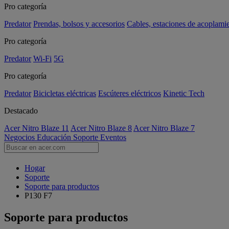
Pro categoría
Predator
Prendas, bolsos y accesorios
Cables, estaciones de acoplami
Pro categoría
Predator
Wi-Fi
5G
Pro categoría
Predator
Bicicletas eléctricas
Escúteres eléctricos
Kinetic Tech
Destacado
Acer Nitro Blaze 11
Acer Nitro Blaze 8
Acer Nitro Blaze 7
Negocios
Educación
Soporte
Eventos
Hogar
Soporte
Soporte para productos
P130 F7
Soporte para productos