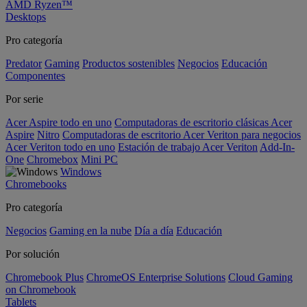
AMD Ryzen™
Desktops
Pro categoría
Predator
Gaming
Productos sostenibles
Negocios
Educación
Componentes
Por serie
Acer Aspire todo en uno
Computadoras de escritorio clásicas Acer
Aspire
Nitro
Computadoras de escritorio Acer Veriton para negocios
Acer Veriton todo en uno
Estación de trabajo Acer Veriton
Add-In-
One
Chromebox
Mini PC
Windows
Chromebooks
Pro categoría
Negocios
Gaming en la nube
Día a día
Educación
Por solución
Chromebook Plus
ChromeOS Enterprise Solutions
Cloud Gaming
on Chromebook
Tablets