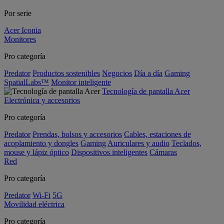
Por serie
Acer Iconia
Monitores
Pro categoría
Predator
Productos sostenibles
Negocios
Día a día
Gaming
SpatialLabs™
Monitor inteligente
Tecnología de pantalla Acer
Electrónica y accesorios
Pro categoría
Predator
Prendas, bolsos y accesorios
Cables, estaciones de
acoplamiento y dongles
Gaming
Auriculares y audio
Teclados,
mouse y lápiz óptico
Dispositivos inteligentes
Cámaras
Red
Pro categoría
Predator
Wi-Fi
5G
Movilidad eléctrica
Pro categoría