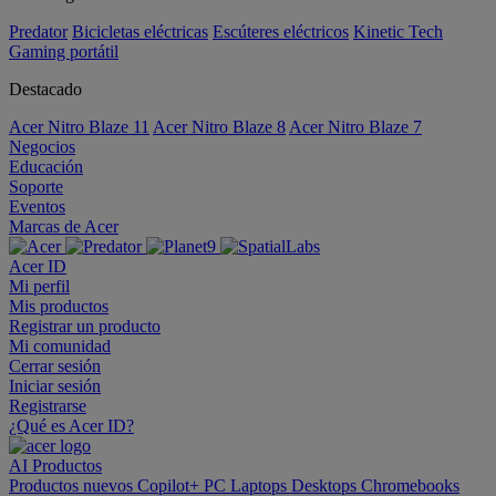
Predator
Bicicletas eléctricas
Escúteres eléctricos
Kinetic Tech
Gaming portátil
Destacado
Acer Nitro Blaze 11
Acer Nitro Blaze 8
Acer Nitro Blaze 7
Negocios
Educación
Soporte
Eventos
Marcas de Acer
Acer ID
Mi perfil
Mis productos
Registrar un producto
Mi comunidad
Cerrar sesión
Iniciar sesión
Registrarse
¿Qué es Acer ID?
AI
Productos
Productos nuevos
Copilot+ PC
Laptops
Desktops
Chromebooks