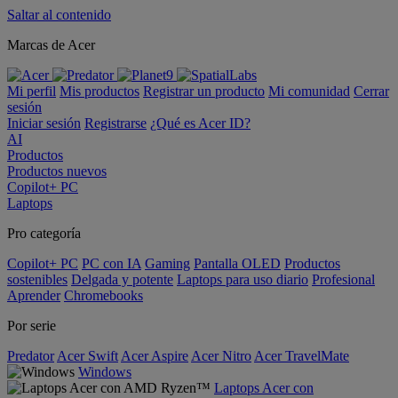
Saltar al contenido
Marcas de Acer
Mi perfil
Mis productos
Registrar un producto
Mi comunidad
Cerrar
sesión
Iniciar sesión
Registrarse
¿Qué es Acer ID?
AI
Productos
Productos nuevos
Copilot+ PC
Laptops
Pro categoría
Copilot+ PC
PC con IA
Gaming
Pantalla OLED
Productos
sostenibles
Delgada y potente
Laptops para uso diario
Profesional
Aprender
Chromebooks
Por serie
Predator
Acer Swift
Acer Aspire
Acer Nitro
Acer TravelMate
Windows
Laptops Acer con