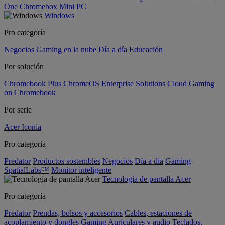
One
Chromebox
Mini PC
Windows
Pro categoría
Negocios
Gaming en la nube
Día a día
Educación
Por solución
Chromebook Plus
ChromeOS Enterprise Solutions
Cloud Gaming
on Chromebook
Por serie
Acer Iconia
Pro categoría
Predator
Productos sostenibles
Negocios
Día a día
Gaming
SpatialLabs™
Monitor inteligente
Tecnología de pantalla Acer
Pro categoría
Predator
Prendas, bolsos y accesorios
Cables, estaciones de
acoplamiento y dongles
Gaming
Auriculares y audio
Teclados,