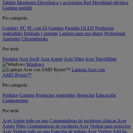
Tablets
Monitores
Electrónica y accesorios
Red
Movilidad eléctrica
Gaming portátil
Pro categoría
Copilot+ PC
PC con IA
Gaming
Pantalla OLED
Productos
sostenibles
Delgada y potente
Laptops para uso diario
Profesional
Aprender
Chromebooks
Por serie
Predator
Acer Swift
Acer Aspire
Acer Nitro
Acer TravelMate
Windows
Laptops Acer con
AMD Ryzen™
Pro categoría
Predator
Gaming
Productos sostenibles
Negocios
Educación
Componentes
Por serie
Acer Aspire todo en uno
Computadoras de escritorio clásicas Acer
Aspire
Nitro
Computadoras de escritorio Acer Veriton para negocios
Acer Veriton todo en uno
Estación de trabajo Acer Veriton
Add-In-