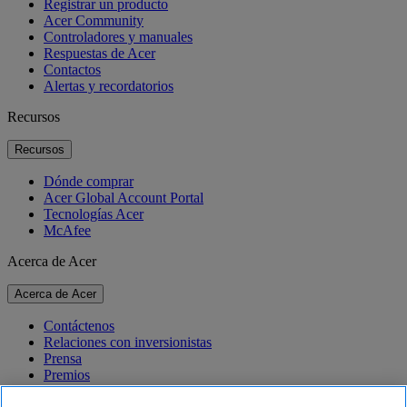
Registrar un producto
Acer Community
Controladores y manuales
Respuestas de Acer
Contactos
Alertas y recordatorios
Recursos
Recursos
Dónde comprar
Acer Global Account Portal
Tecnologías Acer
McAfee
Acerca de Acer
Acerca de Acer
Contáctenos
Relaciones con inversionistas
Prensa
Premios
Eventos