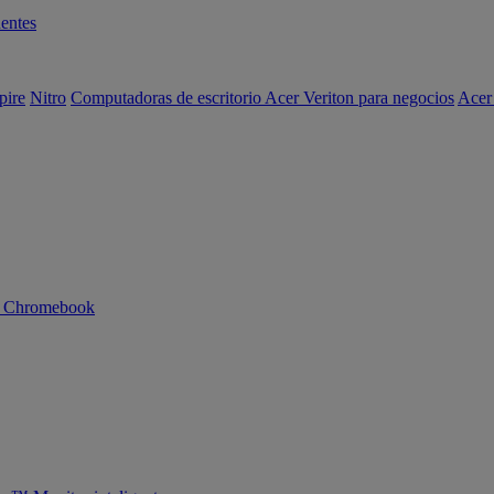
entes
pire
Nitro
Computadoras de escritorio Acer Veriton para negocios
Acer
n Chromebook