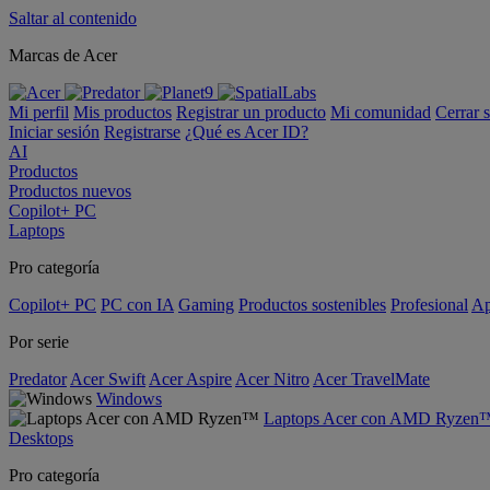
Saltar al contenido
Marcas de Acer
Mi perfil
Mis productos
Registrar un producto
Mi comunidad
Cerrar 
Iniciar sesión
Registrarse
¿Qué es Acer ID?
AI
Productos
Productos nuevos
Copilot+ PC
Laptops
Pro categoría
Copilot+ PC
PC con IA
Gaming
Productos sostenibles
Profesional
Ap
Por serie
Predator
Acer Swift
Acer Aspire
Acer Nitro
Acer TravelMate
Windows
Laptops Acer con AMD Ryzen
Desktops
Pro categoría