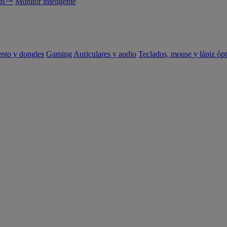
abs™
Monitor inteligente
ento y dongles
Gaming
Auriculares y audio
Teclados, mouse y lápiz ópt