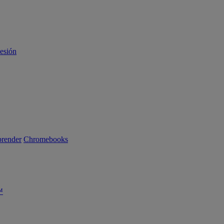
sesión
render
Chromebooks
™