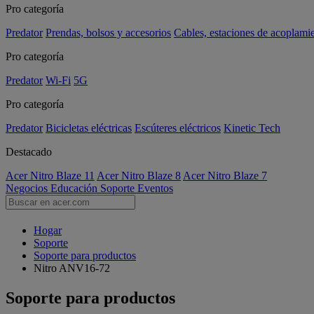
Pro categoría
Predator
Prendas, bolsos y accesorios
Cables, estaciones de acoplami
Pro categoría
Predator
Wi-Fi
5G
Pro categoría
Predator
Bicicletas eléctricas
Escúteres eléctricos
Kinetic Tech
Destacado
Acer Nitro Blaze 11
Acer Nitro Blaze 8
Acer Nitro Blaze 7
Negocios
Educación
Soporte
Eventos
Hogar
Soporte
Soporte para productos
Nitro ANV16-72
Soporte para productos