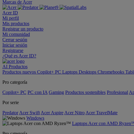
Marcas de Acer
Acer ID
Mi perfil
Mis productos
Registrar un producto
Mi comunidad
Cerrar sesión
Iniciar sesión
Registrarse
¿Qué es Acer ID?
AI
Productos
Productos nuevos
Copilot+ PC
Laptops
Desktops
Chromebooks
Tabl
Pro categoría
Copilot+ PC
PC con IA
Gaming
Productos sostenibles
Profesional
Ap
Por serie
Predator
Acer Swift
Acer Aspire
Acer Nitro
Acer TravelMate
Windows
Laptops Acer con AMD Ryzen
Pro categoría