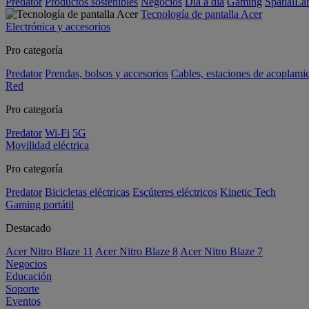
Predator
Productos sostenibles
Negocios
Día a día
Gaming
SpatialL
Tecnología de pantalla Acer
Electrónica y accesorios
Pro categoría
Predator
Prendas, bolsos y accesorios
Cables, estaciones de acoplami
Red
Pro categoría
Predator
Wi-Fi
5G
Movilidad eléctrica
Pro categoría
Predator
Bicicletas eléctricas
Escúteres eléctricos
Kinetic Tech
Gaming portátil
Destacado
Acer Nitro Blaze 11
Acer Nitro Blaze 8
Acer Nitro Blaze 7
Negocios
Educación
Soporte
Eventos