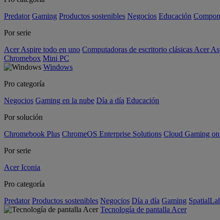
Predator
Gaming
Productos sostenibles
Negocios
Educación
Compon
Por serie
Acer Aspire todo en uno
Computadoras de escritorio clásicas Acer As
Chromebox
Mini PC
Windows
Pro categoría
Negocios
Gaming en la nube
Día a día
Educación
Por solución
Chromebook Plus
ChromeOS Enterprise Solutions
Cloud Gaming o
Por serie
Acer Iconia
Pro categoría
Predator
Productos sostenibles
Negocios
Día a día
Gaming
SpatialL
Tecnología de pantalla Acer