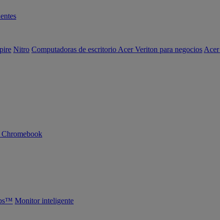
entes
pire
Nitro
Computadoras de escritorio Acer Veriton para negocios
Acer
n Chromebook
abs™
Monitor inteligente