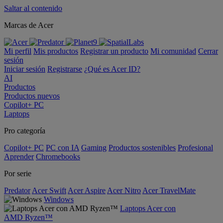
Saltar al contenido
Marcas de Acer
Mi perfil
Mis productos
Registrar un producto
Mi comunidad
Cerrar
sesión
Iniciar sesión
Registrarse
¿Qué es Acer ID?
AI
Productos
Productos nuevos
Copilot+ PC
Laptops
Pro categoría
Copilot+ PC
PC con IA
Gaming
Productos sostenibles
Profesional
Aprender
Chromebooks
Por serie
Predator
Acer Swift
Acer Aspire
Acer Nitro
Acer TravelMate
Windows
Laptops Acer con
AMD Ryzen™