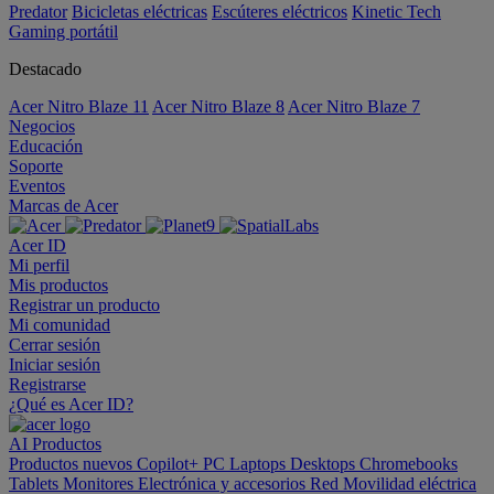
Predator
Bicicletas eléctricas
Escúteres eléctricos
Kinetic Tech
Gaming portátil
Destacado
Acer Nitro Blaze 11
Acer Nitro Blaze 8
Acer Nitro Blaze 7
Negocios
Educación
Soporte
Eventos
Marcas de Acer
Acer ID
Mi perfil
Mis productos
Registrar un producto
Mi comunidad
Cerrar sesión
Iniciar sesión
Registrarse
¿Qué es Acer ID?
AI
Productos
Productos nuevos
Copilot+ PC
Laptops
Desktops
Chromebooks
Tablets
Monitores
Electrónica y accesorios
Red
Movilidad eléctrica