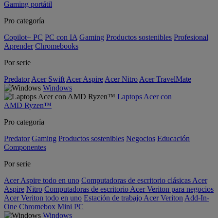
Gaming portátil
Pro categoría
Copilot+ PC
PC con IA
Gaming
Productos sostenibles
Profesional
Aprender
Chromebooks
Por serie
Predator
Acer Swift
Acer Aspire
Acer Nitro
Acer TravelMate
Windows
Laptops Acer con
AMD Ryzen™
Pro categoría
Predator
Gaming
Productos sostenibles
Negocios
Educación
Componentes
Por serie
Acer Aspire todo en uno
Computadoras de escritorio clásicas Acer
Aspire
Nitro
Computadoras de escritorio Acer Veriton para negocios
Acer Veriton todo en uno
Estación de trabajo Acer Veriton
Add-In-
One
Chromebox
Mini PC
Windows