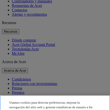
Controladores y manuales
Respuestas de Acer
Contactos
Alertas y recordatorios
Recursos
Recursos
Dónde comprar
Acer Global Account Portal
Tecnologías Acer
McAfee
Acerca de Acer
Acerca de Acer
Contáctenos
Relaciones con inversionistas
Prensa
Premios
Eventos
Usamos cookies para detectar preferencias, mejorar la
Sostenibilidad
navegación del sitio web y generar estadísticas de usuario a fin