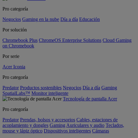
Pro categoría
Negocios
Gaming en la nube
Día a día
Educación
Por solución
Chromebook Plus
ChromeOS Enterprise Solutions
Cloud Gaming
on Chromebook
Por serie
Acer Iconia
Pro categoría
Predator
Productos sostenibles
Negocios
Día a día
Gaming
SpatialLabs™
Monitor inteligente
Tecnología de pantalla Acer
Pro categoría
Predator
Prendas, bolsos y accesorios
Cables, estaciones de
acoplamiento y dongles
Gaming
Auriculares y audio
Teclados,
mouse y lápiz óptico
Dispositivos inteligentes
Cámaras