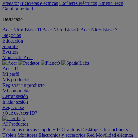
Predator
Bicicletas eléctricas
Escúteres eléctricos
Kinetic Tech
Gaming portátil
Destacado
Acer Nitro Blaze 11
Acer Nitro Blaze 8
Acer Nitro Blaze 7
Negocios
Educación
Soporte
Eventos
Marcas de Acer
Acer ID
Mi perfil
Mis productos
Registrar un producto
Mi comunidad
Cerrar sesión
Iniciar sesión
Registrarse
¿Qué es Acer ID?
AI
Productos
Productos nuevos
Copilot+ PC
Laptops
Desktops
Chromebooks
Tablets
Monitores
Electrónica y accesorios
Red
Movilidad eléctrica