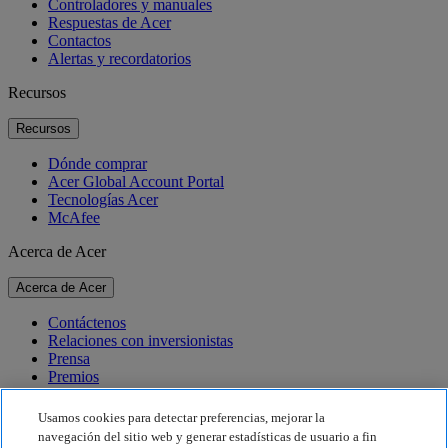
Controladores y manuales
Respuestas de Acer
Contactos
Alertas y recordatorios
Recursos
Recursos
Dónde comprar
Acer Global Account Portal
Tecnologías Acer
McAfee
Acerca de Acer
Acerca de Acer
Contáctenos
Relaciones con inversionistas
Prensa
Premios
Eventos
Usamos cookies para detectar preferencias, mejorar la
Sostenibilidad
navegación del sitio web y generar estadísticas de usuario a fin