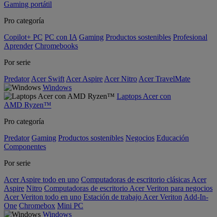
Gaming portátil
Pro categoría
Copilot+ PC
PC con IA
Gaming
Productos sostenibles
Profesional
Aprender
Chromebooks
Por serie
Predator
Acer Swift
Acer Aspire
Acer Nitro
Acer TravelMate
Windows
Laptops Acer con
AMD Ryzen™
Pro categoría
Predator
Gaming
Productos sostenibles
Negocios
Educación
Componentes
Por serie
Acer Aspire todo en uno
Computadoras de escritorio clásicas Acer
Aspire
Nitro
Computadoras de escritorio Acer Veriton para negocios
Acer Veriton todo en uno
Estación de trabajo Acer Veriton
Add-In-
One
Chromebox
Mini PC
Windows