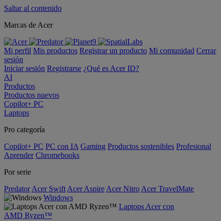
Saltar al contenido
Marcas de Acer
Mi perfil
Mis productos
Registrar un producto
Mi comunidad
Cerrar
sesión
Iniciar sesión
Registrarse
¿Qué es Acer ID?
AI
Productos
Productos nuevos
Copilot+ PC
Laptops
Pro categoría
Copilot+ PC
PC con IA
Gaming
Productos sostenibles
Profesional
Aprender
Chromebooks
Por serie
Predator
Acer Swift
Acer Aspire
Acer Nitro
Acer TravelMate
Windows
Laptops Acer con
AMD Ryzen™