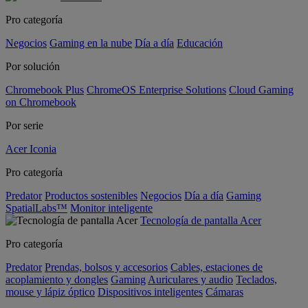
Pro categoría
Negocios
Gaming en la nube
Día a día
Educación
Por solución
Chromebook Plus
ChromeOS Enterprise Solutions
Cloud Gaming
on Chromebook
Por serie
Acer Iconia
Pro categoría
Predator
Productos sostenibles
Negocios
Día a día
Gaming
SpatialLabs™
Monitor inteligente
Tecnología de pantalla Acer
Pro categoría
Predator
Prendas, bolsos y accesorios
Cables, estaciones de
acoplamiento y dongles
Gaming
Auriculares y audio
Teclados,
mouse y lápiz óptico
Dispositivos inteligentes
Cámaras