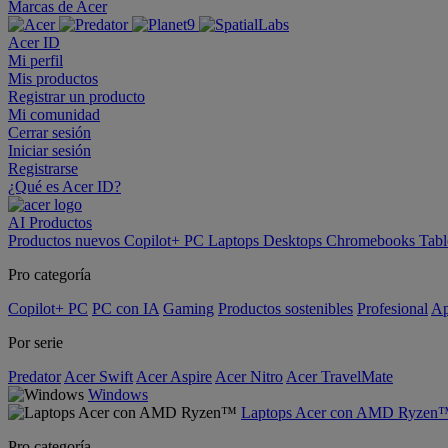
Marcas de Acer
Acer ID
Mi perfil
Mis productos
Registrar un producto
Mi comunidad
Cerrar sesión
Iniciar sesión
Registrarse
¿Qué es Acer ID?
AI
Productos
Productos nuevos
Copilot+ PC
Laptops
Desktops
Chromebooks
Tabl
Pro categoría
Copilot+ PC
PC con IA
Gaming
Productos sostenibles
Profesional
Ap
Por serie
Predator
Acer Swift
Acer Aspire
Acer Nitro
Acer TravelMate
Windows
Laptops Acer con AMD Ryzen
Pro categoría