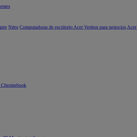
entes
pire
Nitro
Computadoras de escritorio Acer Veriton para negocios
Acer
n Chromebook