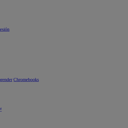
sesión
render
Chromebooks
™