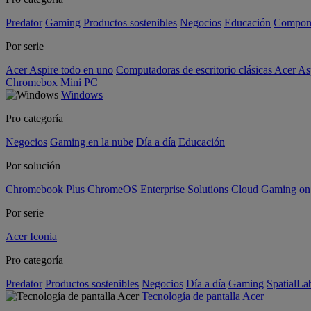
Predator
Gaming
Productos sostenibles
Negocios
Educación
Compon
Por serie
Acer Aspire todo en uno
Computadoras de escritorio clásicas Acer As
Chromebox
Mini PC
Windows
Pro categoría
Negocios
Gaming en la nube
Día a día
Educación
Por solución
Chromebook Plus
ChromeOS Enterprise Solutions
Cloud Gaming o
Por serie
Acer Iconia
Pro categoría
Predator
Productos sostenibles
Negocios
Día a día
Gaming
SpatialL
Tecnología de pantalla Acer