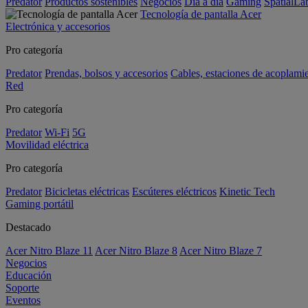
Predator
Productos sostenibles
Negocios
Día a día
Gaming
SpatialL
Tecnología de pantalla Acer
Electrónica y accesorios
Pro categoría
Predator
Prendas, bolsos y accesorios
Cables, estaciones de acoplami
Red
Pro categoría
Predator
Wi-Fi
5G
Movilidad eléctrica
Pro categoría
Predator
Bicicletas eléctricas
Escúteres eléctricos
Kinetic Tech
Gaming portátil
Destacado
Acer Nitro Blaze 11
Acer Nitro Blaze 8
Acer Nitro Blaze 7
Negocios
Educación
Soporte
Eventos