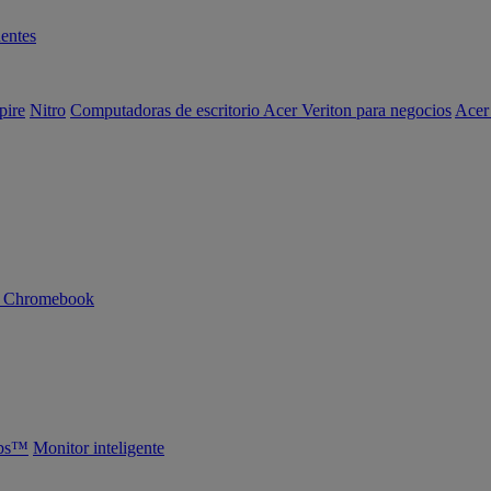
entes
pire
Nitro
Computadoras de escritorio Acer Veriton para negocios
Acer
n Chromebook
abs™
Monitor inteligente