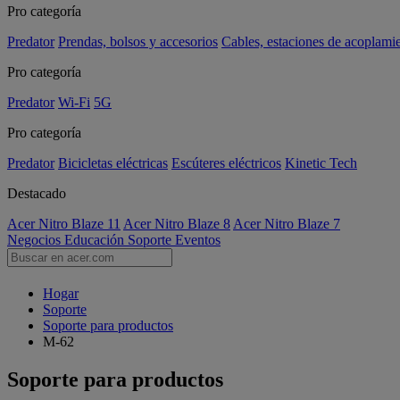
Pro categoría
Predator
Prendas, bolsos y accesorios
Cables, estaciones de acoplami
Pro categoría
Predator
Wi-Fi
5G
Pro categoría
Predator
Bicicletas eléctricas
Escúteres eléctricos
Kinetic Tech
Destacado
Acer Nitro Blaze 11
Acer Nitro Blaze 8
Acer Nitro Blaze 7
Negocios
Educación
Soporte
Eventos
Hogar
Soporte
Soporte para productos
M-62
Soporte para productos