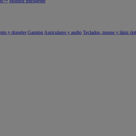
abs™
Monitor inteligente
ento y dongles
Gaming
Auriculares y audio
Teclados, mouse y lápiz ópt