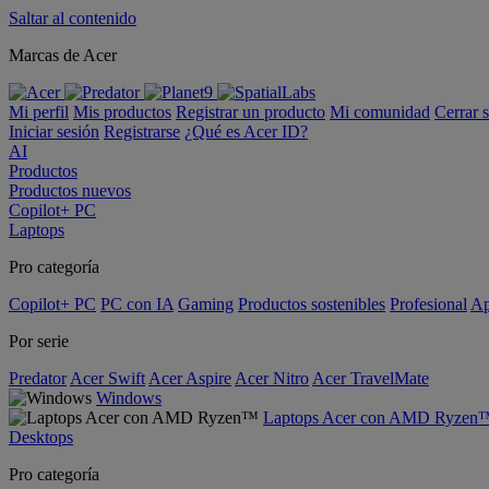
Saltar al contenido
Marcas de Acer
Mi perfil
Mis productos
Registrar un producto
Mi comunidad
Cerrar 
Iniciar sesión
Registrarse
¿Qué es Acer ID?
AI
Productos
Productos nuevos
Copilot+ PC
Laptops
Pro categoría
Copilot+ PC
PC con IA
Gaming
Productos sostenibles
Profesional
Ap
Por serie
Predator
Acer Swift
Acer Aspire
Acer Nitro
Acer TravelMate
Windows
Laptops Acer con AMD Ryzen
Desktops
Pro categoría