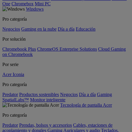
One
Chromebox
Mini PC
Windows
Pro categoría
Negocios
Gaming en la nube
Día a día
Educación
Por solución
Chromebook Plus
ChromeOS Enterprise Solutions
Cloud Gaming
on Chromebook
Por serie
Acer Iconia
Pro categoría
Predator
Productos sostenibles
Negocios
Día a día
Gaming
SpatialLabs™
Monitor inteligente
Tecnología de pantalla Acer
Pro categoría
Predator
Prendas, bolsos y accesorios
Cables, estaciones de
acoplamiento y dongles
Gaming
Auriculares y audio
Teclados,