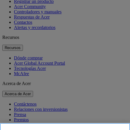
Registrar un producto
Acer Community
Controladores y manuales
Respuestas de Acer
Contactos
Alertas y recordatorios
Recursos
Recursos
Dónde comprar
Acer Global Account Portal
Tecnologías Acer
McAfee
Acerca de Acer
Acerca de Acer
Contáctenos
Relaciones con inversionistas
Prensa
Premios
Eventos