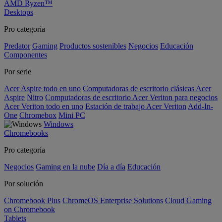
AMD Ryzen™
Desktops
Pro categoría
Predator
Gaming
Productos sostenibles
Negocios
Educación
Componentes
Por serie
Acer Aspire todo en uno
Computadoras de escritorio clásicas Acer
Aspire
Nitro
Computadoras de escritorio Acer Veriton para negocios
Acer Veriton todo en uno
Estación de trabajo Acer Veriton
Add-In-
One
Chromebox
Mini PC
Windows
Chromebooks
Pro categoría
Negocios
Gaming en la nube
Día a día
Educación
Por solución
Chromebook Plus
ChromeOS Enterprise Solutions
Cloud Gaming
on Chromebook
Tablets