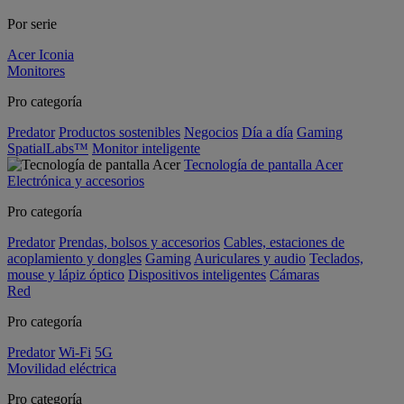
Por serie
Acer Iconia
Monitores
Pro categoría
Predator
Productos sostenibles
Negocios
Día a día
Gaming
SpatialLabs™
Monitor inteligente
Tecnología de pantalla Acer
Electrónica y accesorios
Pro categoría
Predator
Prendas, bolsos y accesorios
Cables, estaciones de
acoplamiento y dongles
Gaming
Auriculares y audio
Teclados,
mouse y lápiz óptico
Dispositivos inteligentes
Cámaras
Red
Pro categoría
Predator
Wi-Fi
5G
Movilidad eléctrica
Pro categoría