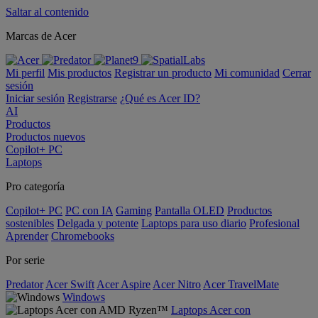
Saltar al contenido
Marcas de Acer
Mi perfil
Mis productos
Registrar un producto
Mi comunidad
Cerrar
sesión
Iniciar sesión
Registrarse
¿Qué es Acer ID?
AI
Productos
Productos nuevos
Copilot+ PC
Laptops
Pro categoría
Copilot+ PC
PC con IA
Gaming
Pantalla OLED
Productos
sostenibles
Delgada y potente
Laptops para uso diario
Profesional
Aprender
Chromebooks
Por serie
Predator
Acer Swift
Acer Aspire
Acer Nitro
Acer TravelMate
Windows
Laptops Acer con