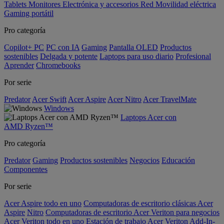
Tablets
Monitores
Electrónica y accesorios
Red
Movilidad eléctrica
Gaming portátil
Pro categoría
Copilot+ PC
PC con IA
Gaming
Pantalla OLED
Productos
sostenibles
Delgada y potente
Laptops para uso diario
Profesional
Aprender
Chromebooks
Por serie
Predator
Acer Swift
Acer Aspire
Acer Nitro
Acer TravelMate
Windows
Laptops Acer con
AMD Ryzen™
Pro categoría
Predator
Gaming
Productos sostenibles
Negocios
Educación
Componentes
Por serie
Acer Aspire todo en uno
Computadoras de escritorio clásicas Acer
Aspire
Nitro
Computadoras de escritorio Acer Veriton para negocios
Acer Veriton todo en uno
Estación de trabajo Acer Veriton
Add-In-