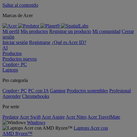
Saltar al contenido
Marcas de Acer
Mi perfil
Mis productos
Registrar un producto
Mi comunidad
Cerrar
sesión
Iniciar sesión
Registrarse
¿Qué es Acer ID?
AI
Productos
Productos nuevos
Copilot+ PC
Laptops
Pro categoría
Copilot+ PC
PC con IA
Gaming
Productos sostenibles
Profesional
Aprender
Chromebooks
Por serie
Predator
Acer Swift
Acer Aspire
Acer Nitro
Acer TravelMate
Windows
Laptops Acer con
AMD Ryzen™