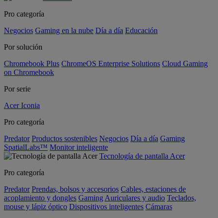
Pro categoría
Negocios
Gaming en la nube
Día a día
Educación
Por solución
Chromebook Plus
ChromeOS Enterprise Solutions
Cloud Gaming
on Chromebook
Por serie
Acer Iconia
Pro categoría
Predator
Productos sostenibles
Negocios
Día a día
Gaming
SpatialLabs™
Monitor inteligente
Tecnología de pantalla Acer
Pro categoría
Predator
Prendas, bolsos y accesorios
Cables, estaciones de
acoplamiento y dongles
Gaming
Auriculares y audio
Teclados,
mouse y lápiz óptico
Dispositivos inteligentes
Cámaras