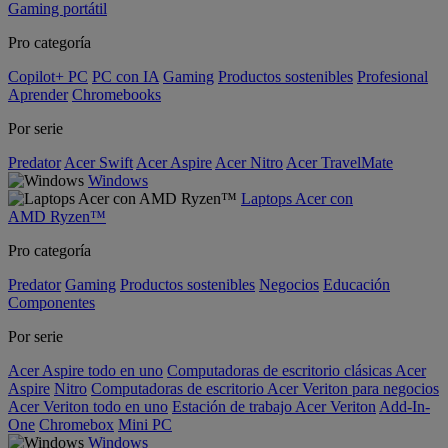
Gaming portátil
Pro categoría
Copilot+ PC
PC con IA
Gaming
Productos sostenibles
Profesional
Aprender
Chromebooks
Por serie
Predator
Acer Swift
Acer Aspire
Acer Nitro
Acer TravelMate
Windows
Laptops Acer con
AMD Ryzen™
Pro categoría
Predator
Gaming
Productos sostenibles
Negocios
Educación
Componentes
Por serie
Acer Aspire todo en uno
Computadoras de escritorio clásicas Acer
Aspire
Nitro
Computadoras de escritorio Acer Veriton para negocios
Acer Veriton todo en uno
Estación de trabajo Acer Veriton
Add-In-
One
Chromebox
Mini PC
Windows