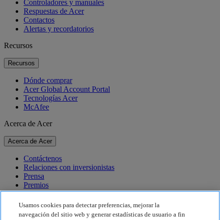
Controladores y manuales
Respuestas de Acer
Contactos
Alertas y recordatorios
Recursos
Recursos
Dónde comprar
Acer Global Account Portal
Tecnologías Acer
McAfee
Acerca de Acer
Acerca de Acer
Contáctenos
Relaciones con inversionistas
Prensa
Premios
Eventos
Usamos cookies para detectar preferencias, mejorar la
Sostenibilidad
navegación del sitio web y generar estadísticas de usuario a fin