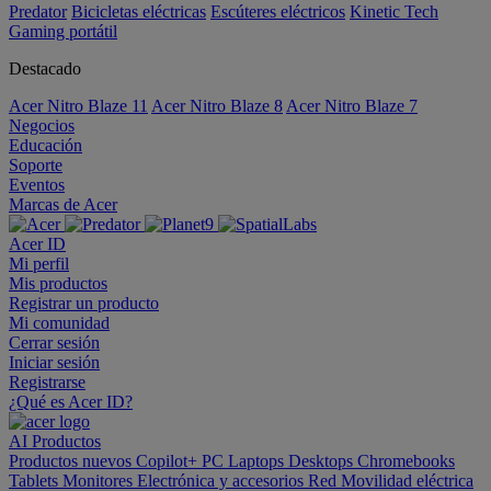
Predator
Bicicletas eléctricas
Escúteres eléctricos
Kinetic Tech
Gaming portátil
Destacado
Acer Nitro Blaze 11
Acer Nitro Blaze 8
Acer Nitro Blaze 7
Negocios
Educación
Soporte
Eventos
Marcas de Acer
Acer ID
Mi perfil
Mis productos
Registrar un producto
Mi comunidad
Cerrar sesión
Iniciar sesión
Registrarse
¿Qué es Acer ID?
AI
Productos
Productos nuevos
Copilot+ PC
Laptops
Desktops
Chromebooks
Tablets
Monitores
Electrónica y accesorios
Red
Movilidad eléctrica