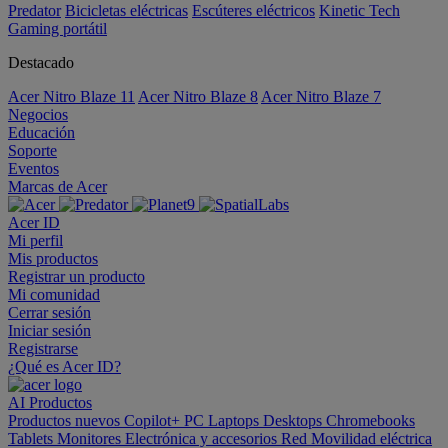
Predator
Bicicletas eléctricas
Escúteres eléctricos
Kinetic Tech
Gaming portátil
Destacado
Acer Nitro Blaze 11
Acer Nitro Blaze 8
Acer Nitro Blaze 7
Negocios
Educación
Soporte
Eventos
Marcas de Acer
Acer ID
Mi perfil
Mis productos
Registrar un producto
Mi comunidad
Cerrar sesión
Iniciar sesión
Registrarse
¿Qué es Acer ID?
AI
Productos
Productos nuevos
Copilot+ PC
Laptops
Desktops
Chromebooks
Tablets
Monitores
Electrónica y accesorios
Red
Movilidad eléctrica