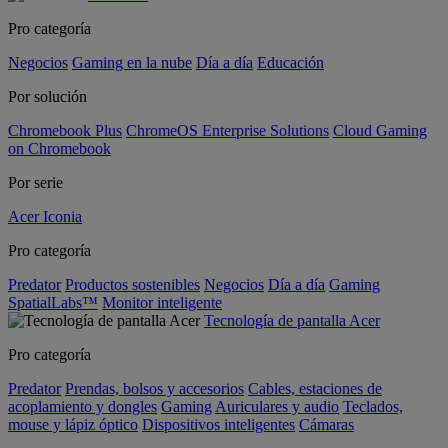
Pro categoría
Negocios
Gaming en la nube
Día a día
Educación
Por solución
Chromebook Plus
ChromeOS Enterprise Solutions
Cloud Gaming
on Chromebook
Por serie
Acer Iconia
Pro categoría
Predator
Productos sostenibles
Negocios
Día a día
Gaming
SpatialLabs™
Monitor inteligente
Tecnología de pantalla Acer
Pro categoría
Predator
Prendas, bolsos y accesorios
Cables, estaciones de
acoplamiento y dongles
Gaming
Auriculares y audio
Teclados,
mouse y lápiz óptico
Dispositivos inteligentes
Cámaras