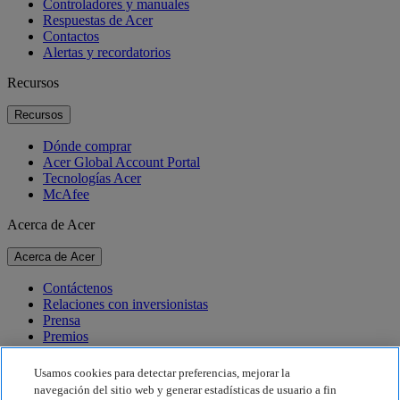
Controladores y manuales
Respuestas de Acer
Contactos
Alertas y recordatorios
Recursos
Recursos
Dónde comprar
Acer Global Account Portal
Tecnologías Acer
McAfee
Acerca de Acer
Acerca de Acer
Contáctenos
Relaciones con inversionistas
Prensa
Premios
Eventos
Usamos cookies para detectar preferencias, mejorar la
Sostenibilidad
navegación del sitio web y generar estadísticas de usuario a fin