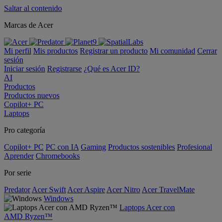
Saltar al contenido
Marcas de Acer
Mi perfil
Mis productos
Registrar un producto
Mi comunidad
Cerrar
sesión
Iniciar sesión
Registrarse
¿Qué es Acer ID?
AI
Productos
Productos nuevos
Copilot+ PC
Laptops
Pro categoría
Copilot+ PC
PC con IA
Gaming
Productos sostenibles
Profesional
Aprender
Chromebooks
Por serie
Predator
Acer Swift
Acer Aspire
Acer Nitro
Acer TravelMate
Windows
Laptops Acer con
AMD Ryzen™