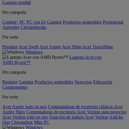
Gaming portátil
Pro categoría
Copilot+ PC
PC con IA
Gaming
Productos sostenibles
Profesional
Aprender
Chromebooks
Por serie
Predator
Acer Swift
Acer Aspire
Acer Nitro
Acer TravelMate
Windows
Laptops Acer con
AMD Ryzen™
Pro categoría
Predator
Gaming
Productos sostenibles
Negocios
Educación
Componentes
Por serie
Acer Aspire todo en uno
Computadoras de escritorio clásicas Acer
Aspire
Nitro
Computadoras de escritorio Acer Veriton para negocios
Acer Veriton todo en uno
Estación de trabajo Acer Veriton
Add-In-
One
Chromebox
Mini PC
Windows