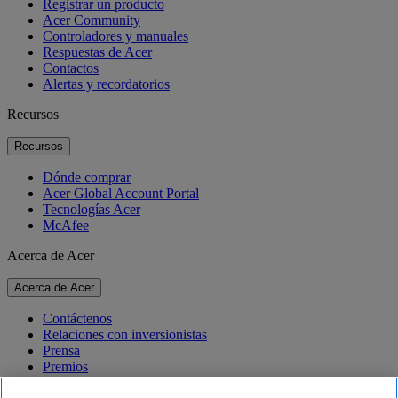
Registrar un producto
Acer Community
Controladores y manuales
Respuestas de Acer
Contactos
Alertas y recordatorios
Recursos
Recursos
Dónde comprar
Acer Global Account Portal
Tecnologías Acer
McAfee
Acerca de Acer
Acerca de Acer
Contáctenos
Relaciones con inversionistas
Prensa
Premios
Eventos