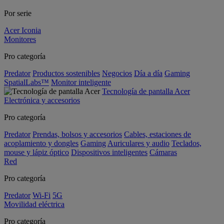
Por serie
Acer Iconia
Monitores
Pro categoría
Predator
Productos sostenibles
Negocios
Día a día
Gaming
SpatialLabs™
Monitor inteligente
Tecnología de pantalla Acer
Electrónica y accesorios
Pro categoría
Predator
Prendas, bolsos y accesorios
Cables, estaciones de
acoplamiento y dongles
Gaming
Auriculares y audio
Teclados,
mouse y lápiz óptico
Dispositivos inteligentes
Cámaras
Red
Pro categoría
Predator
Wi-Fi
5G
Movilidad eléctrica
Pro categoría