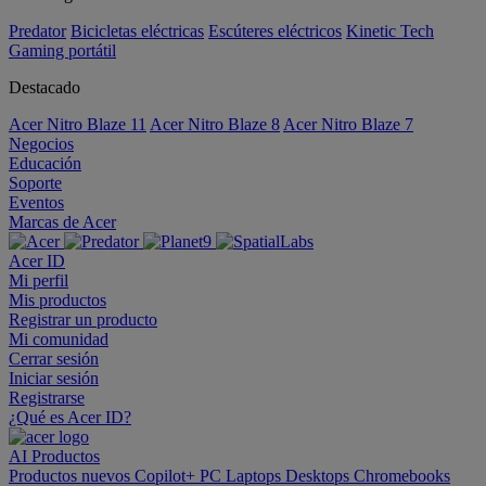
Predator
Bicicletas eléctricas
Escúteres eléctricos
Kinetic Tech
Gaming portátil
Destacado
Acer Nitro Blaze 11
Acer Nitro Blaze 8
Acer Nitro Blaze 7
Negocios
Educación
Soporte
Eventos
Marcas de Acer
Acer ID
Mi perfil
Mis productos
Registrar un producto
Mi comunidad
Cerrar sesión
Iniciar sesión
Registrarse
¿Qué es Acer ID?
AI
Productos
Productos nuevos
Copilot+ PC
Laptops
Desktops
Chromebooks