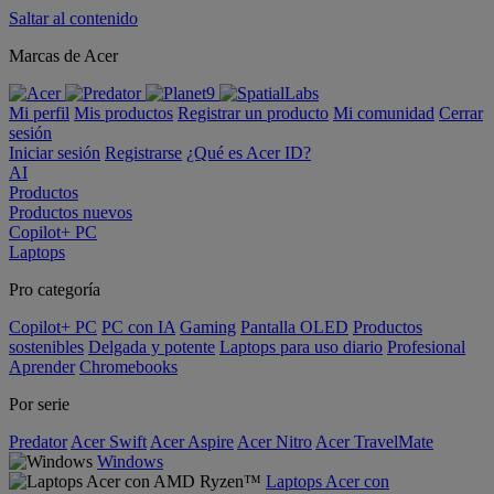
Saltar al contenido
Marcas de Acer
Mi perfil
Mis productos
Registrar un producto
Mi comunidad
Cerrar
sesión
Iniciar sesión
Registrarse
¿Qué es Acer ID?
AI
Productos
Productos nuevos
Copilot+ PC
Laptops
Pro categoría
Copilot+ PC
PC con IA
Gaming
Pantalla OLED
Productos
sostenibles
Delgada y potente
Laptops para uso diario
Profesional
Aprender
Chromebooks
Por serie
Predator
Acer Swift
Acer Aspire
Acer Nitro
Acer TravelMate
Windows
Laptops Acer con