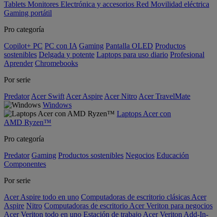
Tablets
Monitores
Electrónica y accesorios
Red
Movilidad eléctrica
Gaming portátil
Pro categoría
Copilot+ PC
PC con IA
Gaming
Pantalla OLED
Productos
sostenibles
Delgada y potente
Laptops para uso diario
Profesional
Aprender
Chromebooks
Por serie
Predator
Acer Swift
Acer Aspire
Acer Nitro
Acer TravelMate
Windows
Laptops Acer con
AMD Ryzen™
Pro categoría
Predator
Gaming
Productos sostenibles
Negocios
Educación
Componentes
Por serie
Acer Aspire todo en uno
Computadoras de escritorio clásicas Acer
Aspire
Nitro
Computadoras de escritorio Acer Veriton para negocios
Acer Veriton todo en uno
Estación de trabajo Acer Veriton
Add-In-