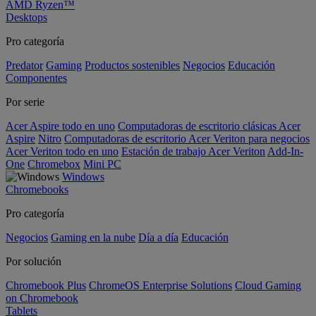
AMD Ryzen™
Desktops
Pro categoría
Predator
Gaming
Productos sostenibles
Negocios
Educación
Componentes
Por serie
Acer Aspire todo en uno
Computadoras de escritorio clásicas Acer
Aspire
Nitro
Computadoras de escritorio Acer Veriton para negocios
Acer Veriton todo en uno
Estación de trabajo Acer Veriton
Add-In-
One
Chromebox
Mini PC
Windows
Chromebooks
Pro categoría
Negocios
Gaming en la nube
Día a día
Educación
Por solución
Chromebook Plus
ChromeOS Enterprise Solutions
Cloud Gaming
on Chromebook
Tablets