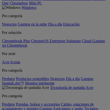
One
Chromebox
Mini PC
Windows
Pro categoría
Negocios
Gaming en la nube
Día a día
Educación
Por solución
Chromebook Plus
ChromeOS Enterprise Solutions
Cloud Gaming
on Chromebook
Por serie
Acer Iconia
Pro categoría
Predator
Productos sostenibles
Negocios
Día a día
Gaming
SpatialLabs™
Monitor inteligente
Tecnología de pantalla Acer
Pro categoría
Predator
Prendas, bolsos y accesorios
Cables, estaciones de
acoplamiento y dongles
Gaming
Auriculares y audio
Teclados,