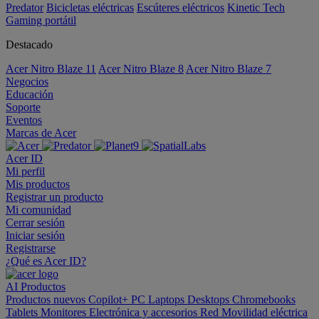
Predator
Bicicletas eléctricas
Escúteres eléctricos
Kinetic Tech
Gaming portátil
Destacado
Acer Nitro Blaze 11
Acer Nitro Blaze 8
Acer Nitro Blaze 7
Negocios
Educación
Soporte
Eventos
Marcas de Acer
Acer ID
Mi perfil
Mis productos
Registrar un producto
Mi comunidad
Cerrar sesión
Iniciar sesión
Registrarse
¿Qué es Acer ID?
AI
Productos
Productos nuevos
Copilot+ PC
Laptops
Desktops
Chromebooks
Tablets
Monitores
Electrónica y accesorios
Red
Movilidad eléctrica