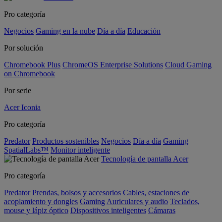
Pro categoría
Negocios
Gaming en la nube
Día a día
Educación
Por solución
Chromebook Plus
ChromeOS Enterprise Solutions
Cloud Gaming
on Chromebook
Por serie
Acer Iconia
Pro categoría
Predator
Productos sostenibles
Negocios
Día a día
Gaming
SpatialLabs™
Monitor inteligente
Tecnología de pantalla Acer
Pro categoría
Predator
Prendas, bolsos y accesorios
Cables, estaciones de
acoplamiento y dongles
Gaming
Auriculares y audio
Teclados,
mouse y lápiz óptico
Dispositivos inteligentes
Cámaras