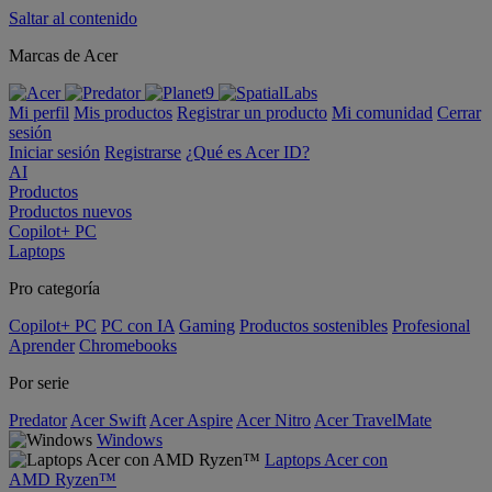
Saltar al contenido
Marcas de Acer
Mi perfil
Mis productos
Registrar un producto
Mi comunidad
Cerrar
sesión
Iniciar sesión
Registrarse
¿Qué es Acer ID?
AI
Productos
Productos nuevos
Copilot+ PC
Laptops
Pro categoría
Copilot+ PC
PC con IA
Gaming
Productos sostenibles
Profesional
Aprender
Chromebooks
Por serie
Predator
Acer Swift
Acer Aspire
Acer Nitro
Acer TravelMate
Windows
Laptops Acer con
AMD Ryzen™