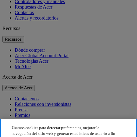
Controladores y manuales
Respuestas de Acer
Contactos
Alertas y recordatorios
Recursos
Recursos
Dónde comprar
Acer Global Account Portal
Tecnologías Acer
McAfee
Acerca de Acer
Acerca de Acer
Contáctenos
Relaciones con inversionistas
Prensa
Premios
Eventos
Usamos cookies para detectar preferencias, mejorar la
Sostenibilidad
navegación del sitio web y generar estadísticas de usuario a fin