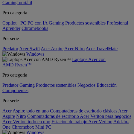
Gaming portátil
Pro categoría
Copilot+ PC
PC con IA
Gaming
Productos sostenibles
Profesional
Aprender
Chromebooks
Por serie
Predator
Acer Swift
Acer Aspire
Acer Nitro
Acer TravelMate
Windows
Laptops Acer con
AMD Ryzen™
Pro categoría
Predator
Gaming
Productos sostenibles
Negocios
Educación
Componentes
Por serie
Acer Aspire todo en uno
Computadoras de escritorio clásicas Acer
Aspire
Nitro
Computadoras de escritorio Acer Veriton para negocios
Acer Veriton todo en uno
Estación de trabajo Acer Veriton
Add-In-
One
Chromebox
Mini PC
Windows