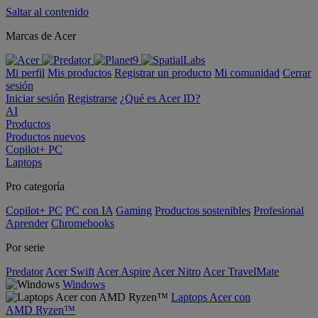
Saltar al contenido
Marcas de Acer
Mi perfil
Mis productos
Registrar un producto
Mi comunidad
Cerrar
sesión
Iniciar sesión
Registrarse
¿Qué es Acer ID?
AI
Productos
Productos nuevos
Copilot+ PC
Laptops
Pro categoría
Copilot+ PC
PC con IA
Gaming
Productos sostenibles
Profesional
Aprender
Chromebooks
Por serie
Predator
Acer Swift
Acer Aspire
Acer Nitro
Acer TravelMate
Windows
Laptops Acer con
AMD Ryzen™