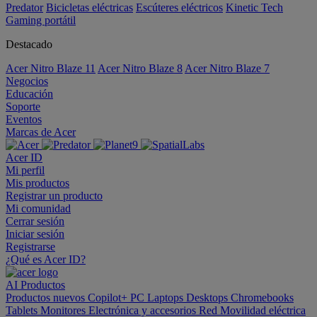
Predator
Bicicletas eléctricas
Escúteres eléctricos
Kinetic Tech
Gaming portátil
Destacado
Acer Nitro Blaze 11
Acer Nitro Blaze 8
Acer Nitro Blaze 7
Negocios
Educación
Soporte
Eventos
Marcas de Acer
Acer ID
Mi perfil
Mis productos
Registrar un producto
Mi comunidad
Cerrar sesión
Iniciar sesión
Registrarse
¿Qué es Acer ID?
AI
Productos
Productos nuevos
Copilot+ PC
Laptops
Desktops
Chromebooks
Tablets
Monitores
Electrónica y accesorios
Red
Movilidad eléctrica