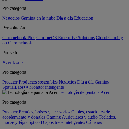
Pro categoría
Negocios
Gaming en la nube
Día a día
Educación
Por solución
Chromebook Plus
ChromeOS Enterprise Solutions
Cloud Gaming
on Chromebook
Por serie
Acer Iconia
Pro categoría
Predator
Productos sostenibles
Negocios
Día a día
Gaming
SpatialLabs™
Monitor inteligente
Tecnología de pantalla Acer
Pro categoría
Predator
Prendas, bolsos y accesorios
Cables, estaciones de
acoplamiento y dongles
Gaming
Auriculares y audio
Teclados,
mouse y lápiz óptico
Dispositivos inteligentes
Cámaras