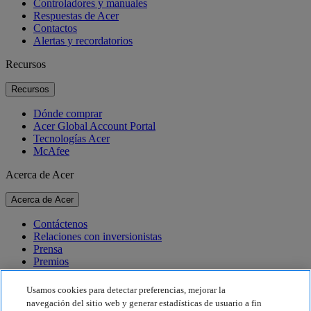
Controladores y manuales
Respuestas de Acer
Contactos
Alertas y recordatorios
Recursos
Recursos
Dónde comprar
Acer Global Account Portal
Tecnologías Acer
McAfee
Acerca de Acer
Acerca de Acer
Contáctenos
Relaciones con inversionistas
Prensa
Premios
Eventos
Usamos cookies para detectar preferencias, mejorar la
Sostenibilidad
navegación del sitio web y generar estadísticas de usuario a fin