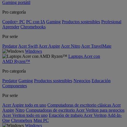
Gaming portátil
Pro categoría
Copilot+ PC
PC con IA
Gaming
Productos sostenibles
Profesional
Aprender
Chromebooks
Por serie
Predator
Acer Swift
Acer Aspire
Acer Nitro
Acer TravelMate
Windows
Laptops Acer con
AMD Ryzen™
Pro categoría
Predator
Gaming
Productos sostenibles
Negocios
Educación
Componentes
Por serie
Acer Aspire todo en uno
Computadoras de escritorio clásicas Acer
Aspire
Nitro
Computadoras de escritorio Acer Veriton para negocios
Acer Veriton todo en uno
Estación de trabajo Acer Veriton
Add-In-
One
Chromebox
Mini PC
Windows