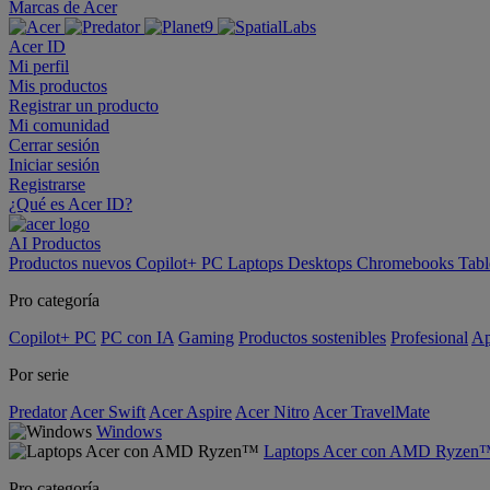
Marcas de Acer
Acer ID
Mi perfil
Mis productos
Registrar un producto
Mi comunidad
Cerrar sesión
Iniciar sesión
Registrarse
¿Qué es Acer ID?
AI
Productos
Productos nuevos
Copilot+ PC
Laptops
Desktops
Chromebooks
Tabl
Pro categoría
Copilot+ PC
PC con IA
Gaming
Productos sostenibles
Profesional
Ap
Por serie
Predator
Acer Swift
Acer Aspire
Acer Nitro
Acer TravelMate
Windows
Laptops Acer con AMD Ryzen
Pro categoría