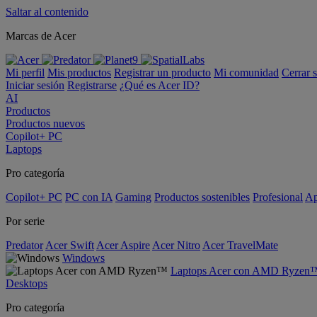
Saltar al contenido
Marcas de Acer
Mi perfil
Mis productos
Registrar un producto
Mi comunidad
Cerrar 
Iniciar sesión
Registrarse
¿Qué es Acer ID?
AI
Productos
Productos nuevos
Copilot+ PC
Laptops
Pro categoría
Copilot+ PC
PC con IA
Gaming
Productos sostenibles
Profesional
Ap
Por serie
Predator
Acer Swift
Acer Aspire
Acer Nitro
Acer TravelMate
Windows
Laptops Acer con AMD Ryzen
Desktops
Pro categoría