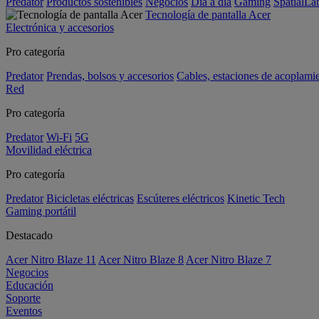
Predator
Productos sostenibles
Negocios
Día a día
Gaming
SpatialL
Tecnología de pantalla Acer
Electrónica y accesorios
Pro categoría
Predator
Prendas, bolsos y accesorios
Cables, estaciones de acoplami
Red
Pro categoría
Predator
Wi-Fi
5G
Movilidad eléctrica
Pro categoría
Predator
Bicicletas eléctricas
Escúteres eléctricos
Kinetic Tech
Gaming portátil
Destacado
Acer Nitro Blaze 11
Acer Nitro Blaze 8
Acer Nitro Blaze 7
Negocios
Educación
Soporte
Eventos