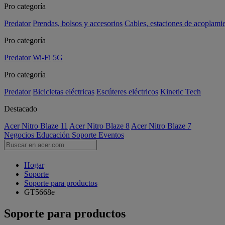
Pro categoría
Predator
Prendas, bolsos y accesorios
Cables, estaciones de acoplami
Pro categoría
Predator
Wi-Fi
5G
Pro categoría
Predator
Bicicletas eléctricas
Escúteres eléctricos
Kinetic Tech
Destacado
Acer Nitro Blaze 11
Acer Nitro Blaze 8
Acer Nitro Blaze 7
Negocios
Educación
Soporte
Eventos
Hogar
Soporte
Soporte para productos
GT5668e
Soporte para productos