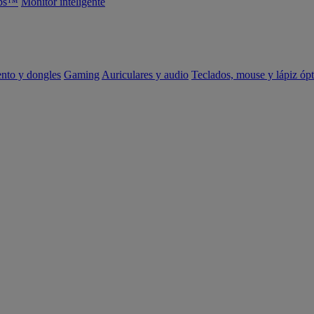
abs™
Monitor inteligente
ento y dongles
Gaming
Auriculares y audio
Teclados, mouse y lápiz ópt