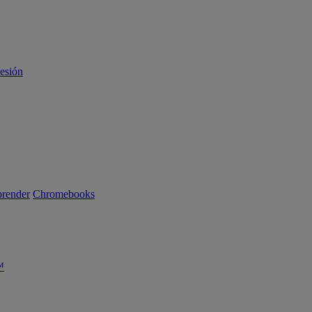
sesión
render
Chromebooks
™