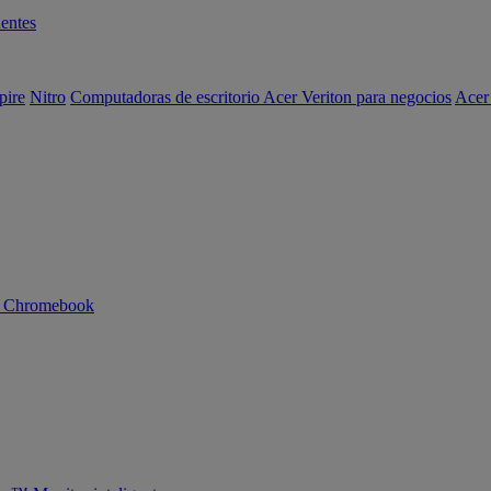
entes
pire
Nitro
Computadoras de escritorio Acer Veriton para negocios
Acer
n Chromebook