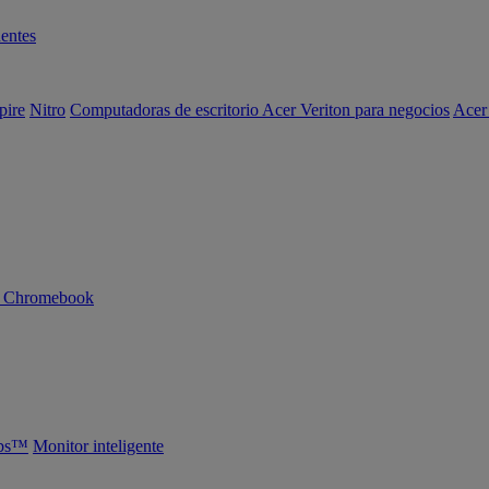
entes
pire
Nitro
Computadoras de escritorio Acer Veriton para negocios
Acer
n Chromebook
abs™
Monitor inteligente