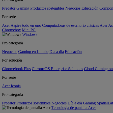
Predator
Gaming
Productos sostenibles
Negocios
Educación
Compon
Por serie
Acer Aspire todo en uno
Computadoras de escritorio clásicas Acer As
Chromebox
Mini PC
Windows
Pro categoría
Negocios
Gaming en la nube
Día a día
Educación
Por solución
Chromebook Plus
ChromeOS Enterprise Solutions
Cloud Gaming o
Por serie
Acer Iconia
Pro categoría
Predator
Productos sostenibles
Negocios
Día a día
Gaming
SpatialL
Tecnología de pantalla Acer