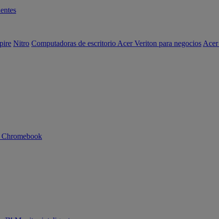
entes
pire
Nitro
Computadoras de escritorio Acer Veriton para negocios
Acer
n Chromebook