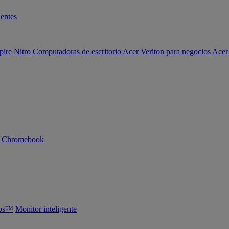
entes
pire
Nitro
Computadoras de escritorio Acer Veriton para negocios
Acer
n Chromebook
abs™
Monitor inteligente