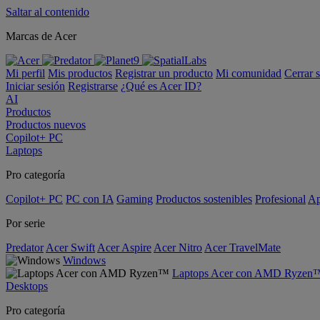
Saltar al contenido
Marcas de Acer
Mi perfil
Mis productos
Registrar un producto
Mi comunidad
Cerrar 
Iniciar sesión
Registrarse
¿Qué es Acer ID?
AI
Productos
Productos nuevos
Copilot+ PC
Laptops
Pro categoría
Copilot+ PC
PC con IA
Gaming
Productos sostenibles
Profesional
Ap
Por serie
Predator
Acer Swift
Acer Aspire
Acer Nitro
Acer TravelMate
Windows
Laptops Acer con AMD Ryzen
Desktops
Pro categoría