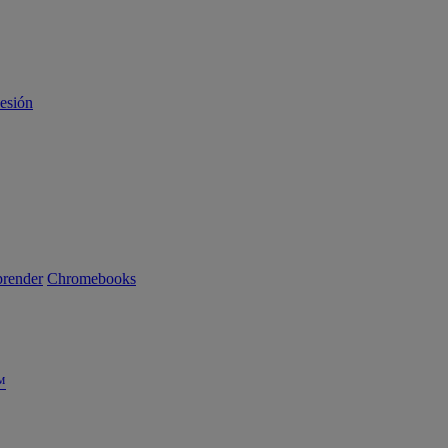
sesión
render
Chromebooks
™