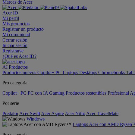
Marcas de Acer
Acer ID
Mi perfil
Mis productos
Registrar un producto
Mi comunidad
Cerrar sesión
Iniciar sesión
Registrarse
¿Qué es Acer ID?
AI
Productos
Productos nuevos
Copilot+ PC
Laptops
Desktops
Chromebooks
Tabl
Pro categoría
Copilot+ PC
PC con IA
Gaming
Productos sostenibles
Profesional
Ap
Por serie
Predator
Acer Swift
Acer Aspire
Acer Nitro
Acer TravelMate
Windows
Laptops Acer con AMD Ryzen
Pro categoría