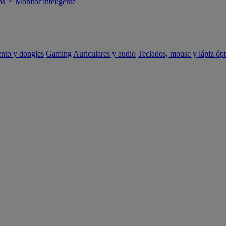
abs™
Monitor inteligente
ento y dongles
Gaming
Auriculares y audio
Teclados, mouse y lápiz ópt