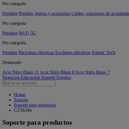
Pro categoría
Predator
Prendas, bolsos y accesorios
Cables, estaciones de acoplami
Pro categoría
Predator
Wi-Fi
5G
Pro categoría
Predator
Bicicletas eléctricas
Escúteres eléctricos
Kinetic Tech
Destacado
Acer Nitro Blaze 11
Acer Nitro Blaze 8
Acer Nitro Blaze 7
Negocios
Educación
Soporte
Eventos
Hogar
Soporte
Soporte para productos
GT5634h
Soporte para productos