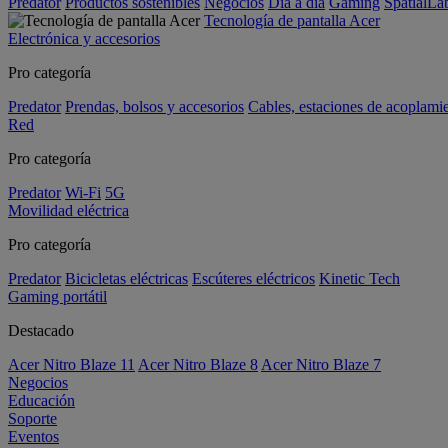
Predator
Productos sostenibles
Negocios
Día a día
Gaming
SpatialL
Tecnología de pantalla Acer
Electrónica y accesorios
Pro categoría
Predator
Prendas, bolsos y accesorios
Cables, estaciones de acoplami
Red
Pro categoría
Predator
Wi-Fi
5G
Movilidad eléctrica
Pro categoría
Predator
Bicicletas eléctricas
Escúteres eléctricos
Kinetic Tech
Gaming portátil
Destacado
Acer Nitro Blaze 11
Acer Nitro Blaze 8
Acer Nitro Blaze 7
Negocios
Educación
Soporte
Eventos