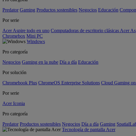
Predator
Gaming
Productos sostenibles
Negocios
Educación
Compon
Por serie
Acer Aspire todo en uno
Computadoras de escritorio clásicas Acer As
Chromebox
Mini PC
Windows
Pro categoría
Negocios
Gaming en la nube
Día a día
Educación
Por solución
Chromebook Plus
ChromeOS Enterprise Solutions
Cloud Gaming o
Por serie
Acer Iconia
Pro categoría
Predator
Productos sostenibles
Negocios
Día a día
Gaming
SpatialL
Tecnología de pantalla Acer