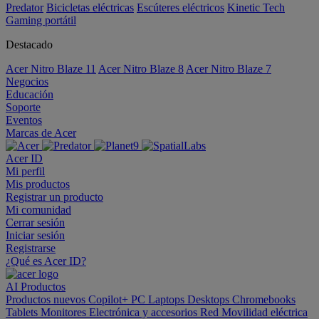
Predator
Bicicletas eléctricas
Escúteres eléctricos
Kinetic Tech
Gaming portátil
Destacado
Acer Nitro Blaze 11
Acer Nitro Blaze 8
Acer Nitro Blaze 7
Negocios
Educación
Soporte
Eventos
Marcas de Acer
Acer ID
Mi perfil
Mis productos
Registrar un producto
Mi comunidad
Cerrar sesión
Iniciar sesión
Registrarse
¿Qué es Acer ID?
AI
Productos
Productos nuevos
Copilot+ PC
Laptops
Desktops
Chromebooks
Tablets
Monitores
Electrónica y accesorios
Red
Movilidad eléctrica