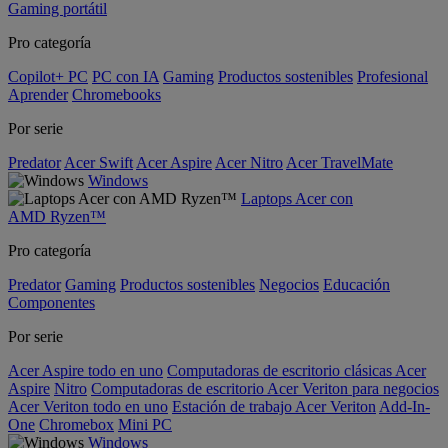
Gaming portátil
Pro categoría
Copilot+ PC
PC con IA
Gaming
Productos sostenibles
Profesional
Aprender
Chromebooks
Por serie
Predator
Acer Swift
Acer Aspire
Acer Nitro
Acer TravelMate
Windows
Laptops Acer con
AMD Ryzen™
Pro categoría
Predator
Gaming
Productos sostenibles
Negocios
Educación
Componentes
Por serie
Acer Aspire todo en uno
Computadoras de escritorio clásicas Acer
Aspire
Nitro
Computadoras de escritorio Acer Veriton para negocios
Acer Veriton todo en uno
Estación de trabajo Acer Veriton
Add-In-
One
Chromebox
Mini PC
Windows