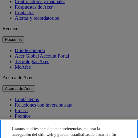
Controladores y manuales
Respuestas de Acer
Contactos
Alertas y recordatorios
Recursos
Recursos
Dónde comprar
Acer Global Account Portal
Tecnologías Acer
McAfee
Acerca de Acer
Acerca de Acer
Contáctenos
Relaciones con inversionistas
Prensa
Premios
Eventos
Usamos cookies para detectar preferencias, mejorar la
Sostenibilidad
navegación del sitio web y generar estadísticas de usuario a fin