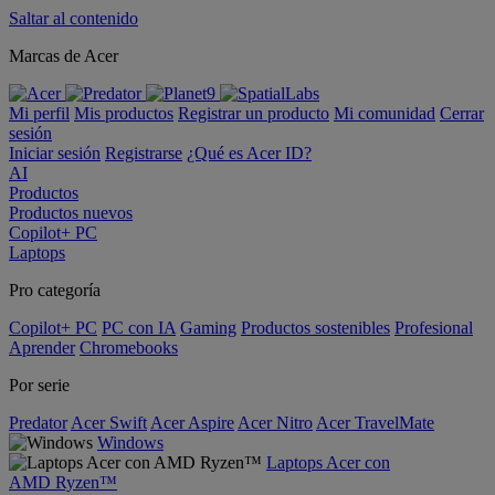
Saltar al contenido
Marcas de Acer
Mi perfil
Mis productos
Registrar un producto
Mi comunidad
Cerrar
sesión
Iniciar sesión
Registrarse
¿Qué es Acer ID?
AI
Productos
Productos nuevos
Copilot+ PC
Laptops
Pro categoría
Copilot+ PC
PC con IA
Gaming
Productos sostenibles
Profesional
Aprender
Chromebooks
Por serie
Predator
Acer Swift
Acer Aspire
Acer Nitro
Acer TravelMate
Windows
Laptops Acer con
AMD Ryzen™