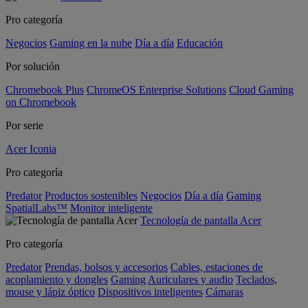
Pro categoría
Negocios
Gaming en la nube
Día a día
Educación
Por solución
Chromebook Plus
ChromeOS Enterprise Solutions
Cloud Gaming
on Chromebook
Por serie
Acer Iconia
Pro categoría
Predator
Productos sostenibles
Negocios
Día a día
Gaming
SpatialLabs™
Monitor inteligente
Tecnología de pantalla Acer
Pro categoría
Predator
Prendas, bolsos y accesorios
Cables, estaciones de
acoplamiento y dongles
Gaming
Auriculares y audio
Teclados,
mouse y lápiz óptico
Dispositivos inteligentes
Cámaras