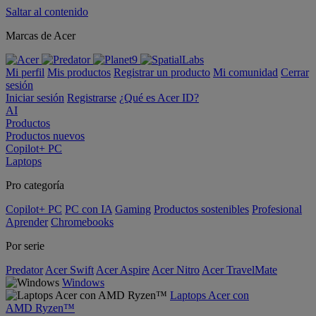
Saltar al contenido
Marcas de Acer
Mi perfil
Mis productos
Registrar un producto
Mi comunidad
Cerrar
sesión
Iniciar sesión
Registrarse
¿Qué es Acer ID?
AI
Productos
Productos nuevos
Copilot+ PC
Laptops
Pro categoría
Copilot+ PC
PC con IA
Gaming
Productos sostenibles
Profesional
Aprender
Chromebooks
Por serie
Predator
Acer Swift
Acer Aspire
Acer Nitro
Acer TravelMate
Windows
Laptops Acer con
AMD Ryzen™