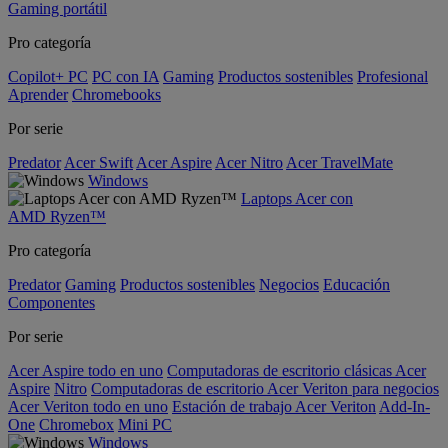
Gaming portátil
Pro categoría
Copilot+ PC
PC con IA
Gaming
Productos sostenibles
Profesional
Aprender
Chromebooks
Por serie
Predator
Acer Swift
Acer Aspire
Acer Nitro
Acer TravelMate
Windows
Laptops Acer con
AMD Ryzen™
Pro categoría
Predator
Gaming
Productos sostenibles
Negocios
Educación
Componentes
Por serie
Acer Aspire todo en uno
Computadoras de escritorio clásicas Acer
Aspire
Nitro
Computadoras de escritorio Acer Veriton para negocios
Acer Veriton todo en uno
Estación de trabajo Acer Veriton
Add-In-
One
Chromebox
Mini PC
Windows