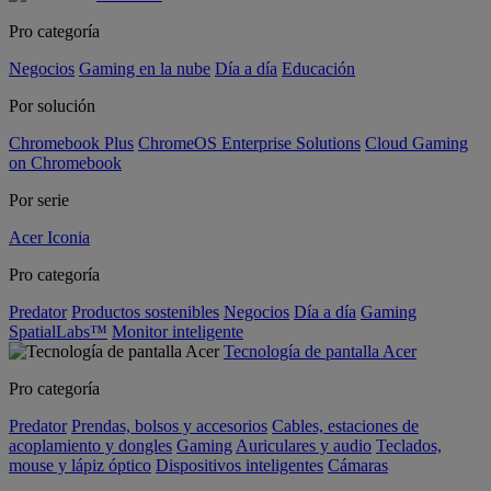
Pro categoría
Negocios
Gaming en la nube
Día a día
Educación
Por solución
Chromebook Plus
ChromeOS Enterprise Solutions
Cloud Gaming
on Chromebook
Por serie
Acer Iconia
Pro categoría
Predator
Productos sostenibles
Negocios
Día a día
Gaming
SpatialLabs™
Monitor inteligente
Tecnología de pantalla Acer
Pro categoría
Predator
Prendas, bolsos y accesorios
Cables, estaciones de
acoplamiento y dongles
Gaming
Auriculares y audio
Teclados,
mouse y lápiz óptico
Dispositivos inteligentes
Cámaras