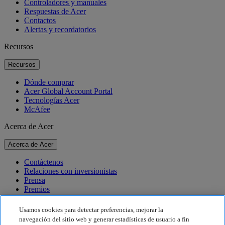
Controladores y manuales
Respuestas de Acer
Contactos
Alertas y recordatorios
Recursos
Recursos
Dónde comprar
Acer Global Account Portal
Tecnologías Acer
McAfee
Acerca de Acer
Acerca de Acer
Contáctenos
Relaciones con inversionistas
Prensa
Premios
Eventos
Usamos cookies para detectar preferencias, mejorar la
Sostenibilidad
navegación del sitio web y generar estadísticas de usuario a fin