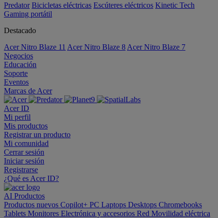
Predator
Bicicletas eléctricas
Escúteres eléctricos
Kinetic Tech
Gaming portátil
Destacado
Acer Nitro Blaze 11
Acer Nitro Blaze 8
Acer Nitro Blaze 7
Negocios
Educación
Soporte
Eventos
Marcas de Acer
Acer ID
Mi perfil
Mis productos
Registrar un producto
Mi comunidad
Cerrar sesión
Iniciar sesión
Registrarse
¿Qué es Acer ID?
AI
Productos
Productos nuevos
Copilot+ PC
Laptops
Desktops
Chromebooks
Tablets
Monitores
Electrónica y accesorios
Red
Movilidad eléctrica