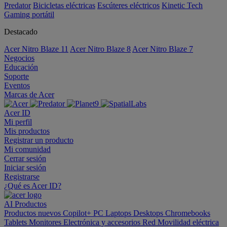
Predator
Bicicletas eléctricas
Escúteres eléctricos
Kinetic Tech
Gaming portátil
Destacado
Acer Nitro Blaze 11
Acer Nitro Blaze 8
Acer Nitro Blaze 7
Negocios
Educación
Soporte
Eventos
Marcas de Acer
Acer ID
Mi perfil
Mis productos
Registrar un producto
Mi comunidad
Cerrar sesión
Iniciar sesión
Registrarse
¿Qué es Acer ID?
AI
Productos
Productos nuevos
Copilot+ PC
Laptops
Desktops
Chromebooks
Tablets
Monitores
Electrónica y accesorios
Red
Movilidad eléctrica