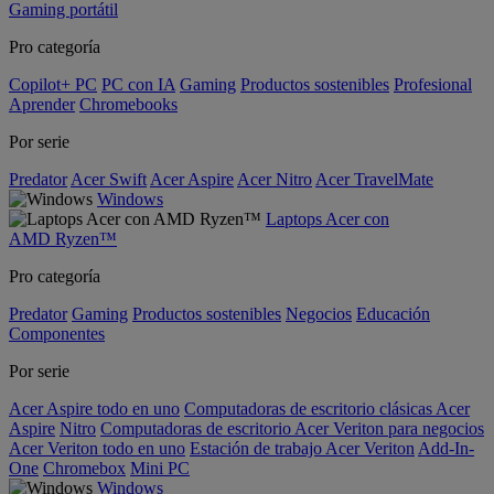
Gaming portátil
Pro categoría
Copilot+ PC
PC con IA
Gaming
Productos sostenibles
Profesional
Aprender
Chromebooks
Por serie
Predator
Acer Swift
Acer Aspire
Acer Nitro
Acer TravelMate
Windows
Laptops Acer con
AMD Ryzen™
Pro categoría
Predator
Gaming
Productos sostenibles
Negocios
Educación
Componentes
Por serie
Acer Aspire todo en uno
Computadoras de escritorio clásicas Acer
Aspire
Nitro
Computadoras de escritorio Acer Veriton para negocios
Acer Veriton todo en uno
Estación de trabajo Acer Veriton
Add-In-
One
Chromebox
Mini PC
Windows