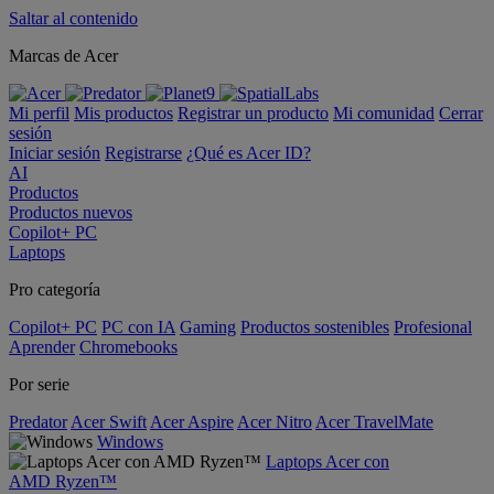
Saltar al contenido
Marcas de Acer
Mi perfil
Mis productos
Registrar un producto
Mi comunidad
Cerrar
sesión
Iniciar sesión
Registrarse
¿Qué es Acer ID?
AI
Productos
Productos nuevos
Copilot+ PC
Laptops
Pro categoría
Copilot+ PC
PC con IA
Gaming
Productos sostenibles
Profesional
Aprender
Chromebooks
Por serie
Predator
Acer Swift
Acer Aspire
Acer Nitro
Acer TravelMate
Windows
Laptops Acer con
AMD Ryzen™