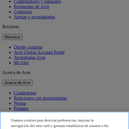
Controladores y manuales
Respuestas de Acer
Contactos
Alertas y recordatorios
Recursos
Recursos
Dónde comprar
Acer Global Account Portal
Tecnologías Acer
McAfee
Acerca de Acer
Acerca de Acer
Contáctenos
Relaciones con inversionistas
Prensa
Premios
Eventos
Usamos cookies para detectar preferencias, mejorar la
Sostenibilidad
navegación del sitio web y generar estadísticas de usuario a fin