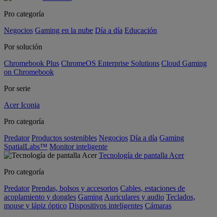
Pro categoría
Negocios
Gaming en la nube
Día a día
Educación
Por solución
Chromebook Plus
ChromeOS Enterprise Solutions
Cloud Gaming
on Chromebook
Por serie
Acer Iconia
Pro categoría
Predator
Productos sostenibles
Negocios
Día a día
Gaming
SpatialLabs™
Monitor inteligente
Tecnología de pantalla Acer
Pro categoría
Predator
Prendas, bolsos y accesorios
Cables, estaciones de
acoplamiento y dongles
Gaming
Auriculares y audio
Teclados,
mouse y lápiz óptico
Dispositivos inteligentes
Cámaras