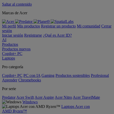
Saltar al contenido
Marcas de Acer
Mi perfil
Mis productos
Registrar un producto
Mi comunidad
Cerrar
sesión
Iniciar sesión
Registrarse
¿Qué es Acer ID?
AI
Productos
Productos nuevos
Copilot+ PC
Laptops
Pro categoría
Copilot+ PC
PC con IA
Gaming
Productos sostenibles
Profesional
Aprender
Chromebooks
Por serie
Predator
Acer Swift
Acer Aspire
Acer Nitro
Acer TravelMate
Windows
Laptops Acer con
AMD Ryzen™