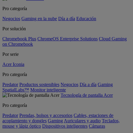
Pro categoría
Negocios
Gaming en la nube
Día a día
Educación
Por solución
Chromebook Plus
ChromeOS Enterprise Solutions
Cloud Gaming
on Chromebook
Por serie
Acer Iconia
Pro categoría
Predator
Productos sostenibles
Negocios
Día a día
Gaming
SpatialLabs™
Monitor inteligente
Tecnología de pantalla Acer
Pro categoría
Predator
Prendas, bolsos y accesorios
Cables, estaciones de
acoplamiento y dongles
Gaming
Auriculares y audio
Teclados,
mouse y lápiz óptico
Dispositivos inteligentes
Cámaras