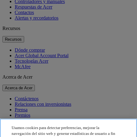
Controladores y manuales
Respuestas de Acer
Contactos
Alertas y recordatorios
Recursos
Recursos
Dónde comprar
Acer Global Account Portal
Tecnologías Acer
McAfee
Acerca de Acer
Acerca de Acer
Contáctenos
Relaciones con inversionistas
Prensa
Premios
Eventos
Usamos cookies para detectar preferencias, mejorar la
Sostenibilidad
navegación del sitio web y generar estadísticas de usuario a fin