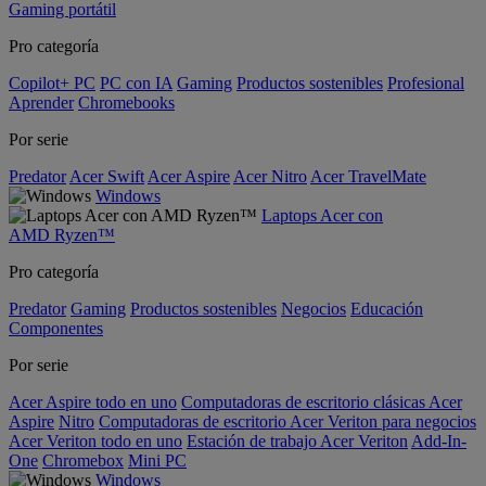
Gaming portátil
Pro categoría
Copilot+ PC
PC con IA
Gaming
Productos sostenibles
Profesional
Aprender
Chromebooks
Por serie
Predator
Acer Swift
Acer Aspire
Acer Nitro
Acer TravelMate
Windows
Laptops Acer con
AMD Ryzen™
Pro categoría
Predator
Gaming
Productos sostenibles
Negocios
Educación
Componentes
Por serie
Acer Aspire todo en uno
Computadoras de escritorio clásicas Acer
Aspire
Nitro
Computadoras de escritorio Acer Veriton para negocios
Acer Veriton todo en uno
Estación de trabajo Acer Veriton
Add-In-
One
Chromebox
Mini PC
Windows