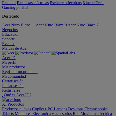
Predator
Bicicletas eléctricas
Escúteres eléctricos
Kinetic Tech
Gaming portátil
Destacado
Acer Nitro Blaze 11
Acer Nitro Blaze 8
Acer Nitro Blaze 7
Negocios
Educación
Soporte
Eventos
Marcas de Acer
Acer ID
Mi perfil
Mis productos
Registrar un producto
Mi comunidad
Cerrar sesión
Iniciar sesión
Registrarse
¿Qué es Acer ID?
AI
Productos
Productos nuevos
Copilot+ PC
Laptops
Desktops
Chromebooks
Tablets
Monitores
Electrónica y accesorios
Red
Movilidad eléctrica