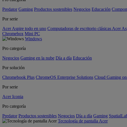
Predator
Gaming
Productos sostenibles
Negocios
Educación
Compon
Por serie
Acer Aspire todo en uno
Computadoras de escritorio clásicas Acer As
Chromebox
Mini PC
Windows
Pro categoría
Negocios
Gaming en la nube
Día a día
Educación
Por solución
Chromebook Plus
ChromeOS Enterprise Solutions
Cloud Gaming o
Por serie
Acer Iconia
Pro categoría
Predator
Productos sostenibles
Negocios
Día a día
Gaming
SpatialL
Tecnología de pantalla Acer