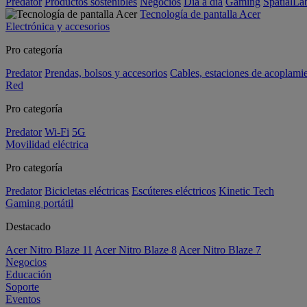
Predator
Productos sostenibles
Negocios
Día a día
Gaming
SpatialL
Tecnología de pantalla Acer
Electrónica y accesorios
Pro categoría
Predator
Prendas, bolsos y accesorios
Cables, estaciones de acoplami
Red
Pro categoría
Predator
Wi-Fi
5G
Movilidad eléctrica
Pro categoría
Predator
Bicicletas eléctricas
Escúteres eléctricos
Kinetic Tech
Gaming portátil
Destacado
Acer Nitro Blaze 11
Acer Nitro Blaze 8
Acer Nitro Blaze 7
Negocios
Educación
Soporte
Eventos