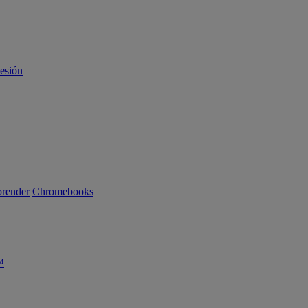
sesión
render
Chromebooks
™