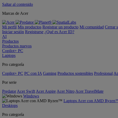
Saltar al contenido
Marcas de Acer
Mi perfil
Mis productos
Registrar un producto
Mi comunidad
Cerrar 
Iniciar sesión
Registrarse
¿Qué es Acer ID?
AI
Productos
Productos nuevos
Copilot+ PC
Laptops
Pro categoría
Copilot+ PC
PC con IA
Gaming
Productos sostenibles
Profesional
Ap
Por serie
Predator
Acer Swift
Acer Aspire
Acer Nitro
Acer TravelMate
Windows
Laptops Acer con AMD Ryzen
Desktops
Pro categoría