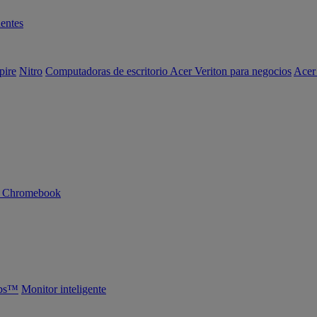
entes
pire
Nitro
Computadoras de escritorio Acer Veriton para negocios
Acer
n Chromebook
abs™
Monitor inteligente