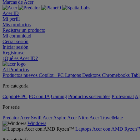
Marcas de Acer
Acer ID
Mi perfil
Mis productos
Registrar un producto
Mi comunidad
Cerrar sesión
Iniciar sesión
Registrarse
¿Qué es Acer ID?
AI
Productos
Productos nuevos
Copilot+ PC
Laptops
Desktops
Chromebooks
Tabl
Pro categoría
Copilot+ PC
PC con IA
Gaming
Productos sostenibles
Profesional
Ap
Por serie
Predator
Acer Swift
Acer Aspire
Acer Nitro
Acer TravelMate
Windows
Laptops Acer con AMD Ryzen
Pro categoría