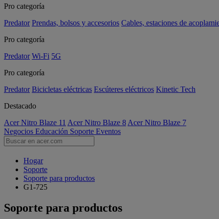
Pro categoría
Predator
Prendas, bolsos y accesorios
Cables, estaciones de acoplami
Pro categoría
Predator
Wi-Fi
5G
Pro categoría
Predator
Bicicletas eléctricas
Escúteres eléctricos
Kinetic Tech
Destacado
Acer Nitro Blaze 11
Acer Nitro Blaze 8
Acer Nitro Blaze 7
Negocios
Educación
Soporte
Eventos
Hogar
Soporte
Soporte para productos
G1-725
Soporte para productos