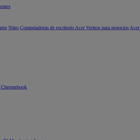
entes
pire
Nitro
Computadoras de escritorio Acer Veriton para negocios
Acer
n Chromebook