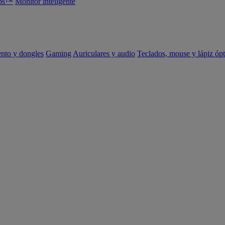
abs™
Monitor inteligente
ento y dongles
Gaming
Auriculares y audio
Teclados, mouse y lápiz ópt