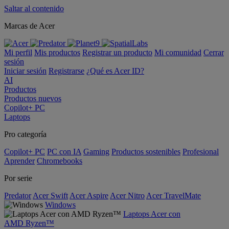
Saltar al contenido
Marcas de Acer
Mi perfil
Mis productos
Registrar un producto
Mi comunidad
Cerrar
sesión
Iniciar sesión
Registrarse
¿Qué es Acer ID?
AI
Productos
Productos nuevos
Copilot+ PC
Laptops
Pro categoría
Copilot+ PC
PC con IA
Gaming
Productos sostenibles
Profesional
Aprender
Chromebooks
Por serie
Predator
Acer Swift
Acer Aspire
Acer Nitro
Acer TravelMate
Windows
Laptops Acer con
AMD Ryzen™