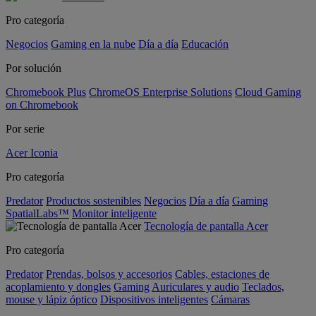
Pro categoría
Negocios
Gaming en la nube
Día a día
Educación
Por solución
Chromebook Plus
ChromeOS Enterprise Solutions
Cloud Gaming
on Chromebook
Por serie
Acer Iconia
Pro categoría
Predator
Productos sostenibles
Negocios
Día a día
Gaming
SpatialLabs™
Monitor inteligente
Tecnología de pantalla Acer
Pro categoría
Predator
Prendas, bolsos y accesorios
Cables, estaciones de
acoplamiento y dongles
Gaming
Auriculares y audio
Teclados,
mouse y lápiz óptico
Dispositivos inteligentes
Cámaras