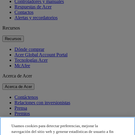
Controladores y manuales
Respuestas de Acer
Contactos
Alertas y recordatorios
Recursos
Recursos
Dónde comprar
Acer Global Account Portal
Tecnologías Acer
McAfee
Acerca de Acer
Acerca de Acer
Contáctenos
Relaciones con inversionistas
Prensa
Premios
Eventos
Usamos cookies para detectar preferencias, mejorar la
Sostenibilidad
navegación del sitio web y generar estadísticas de usuario a fin