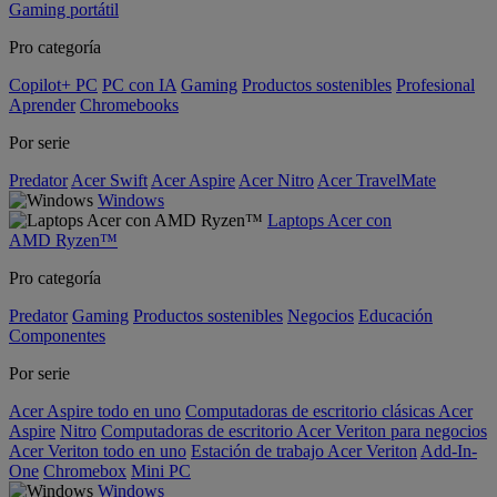
Gaming portátil
Pro categoría
Copilot+ PC
PC con IA
Gaming
Productos sostenibles
Profesional
Aprender
Chromebooks
Por serie
Predator
Acer Swift
Acer Aspire
Acer Nitro
Acer TravelMate
Windows
Laptops Acer con
AMD Ryzen™
Pro categoría
Predator
Gaming
Productos sostenibles
Negocios
Educación
Componentes
Por serie
Acer Aspire todo en uno
Computadoras de escritorio clásicas Acer
Aspire
Nitro
Computadoras de escritorio Acer Veriton para negocios
Acer Veriton todo en uno
Estación de trabajo Acer Veriton
Add-In-
One
Chromebox
Mini PC
Windows