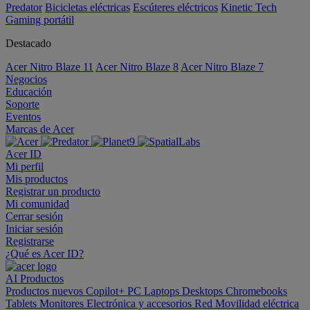
Predator
Bicicletas eléctricas
Escúteres eléctricos
Kinetic Tech
Gaming portátil
Destacado
Acer Nitro Blaze 11
Acer Nitro Blaze 8
Acer Nitro Blaze 7
Negocios
Educación
Soporte
Eventos
Marcas de Acer
Acer ID
Mi perfil
Mis productos
Registrar un producto
Mi comunidad
Cerrar sesión
Iniciar sesión
Registrarse
¿Qué es Acer ID?
AI
Productos
Productos nuevos
Copilot+ PC
Laptops
Desktops
Chromebooks
Tablets
Monitores
Electrónica y accesorios
Red
Movilidad eléctrica