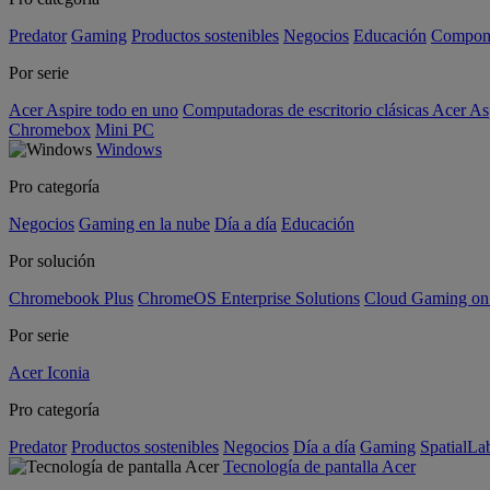
Predator
Gaming
Productos sostenibles
Negocios
Educación
Compon
Por serie
Acer Aspire todo en uno
Computadoras de escritorio clásicas Acer As
Chromebox
Mini PC
Windows
Pro categoría
Negocios
Gaming en la nube
Día a día
Educación
Por solución
Chromebook Plus
ChromeOS Enterprise Solutions
Cloud Gaming o
Por serie
Acer Iconia
Pro categoría
Predator
Productos sostenibles
Negocios
Día a día
Gaming
SpatialL
Tecnología de pantalla Acer