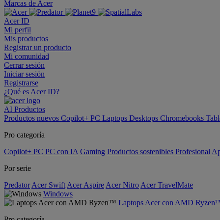
Marcas de Acer
Acer ID
Mi perfil
Mis productos
Registrar un producto
Mi comunidad
Cerrar sesión
Iniciar sesión
Registrarse
¿Qué es Acer ID?
AI
Productos
Productos nuevos
Copilot+ PC
Laptops
Desktops
Chromebooks
Tabl
Pro categoría
Copilot+ PC
PC con IA
Gaming
Productos sostenibles
Profesional
Ap
Por serie
Predator
Acer Swift
Acer Aspire
Acer Nitro
Acer TravelMate
Windows
Laptops Acer con AMD Ryzen
Pro categoría