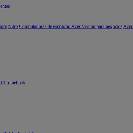
entes
pire
Nitro
Computadoras de escritorio Acer Veriton para negocios
Acer
n Chromebook