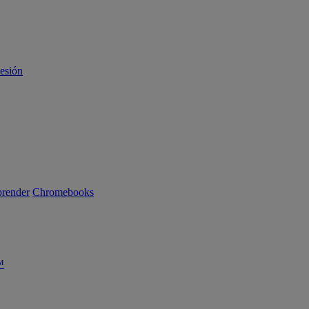
sesión
render
Chromebooks
™