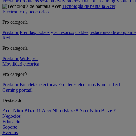
Predator
Productos sostenibles
Negocios
Día a día
Gaming
SpatialL
Tecnología de pantalla Acer
Electrónica y accesorios
Pro categoría
Predator
Prendas, bolsos y accesorios
Cables, estaciones de acoplami
Red
Pro categoría
Predator
Wi-Fi
5G
Movilidad eléctrica
Pro categoría
Predator
Bicicletas eléctricas
Escúteres eléctricos
Kinetic Tech
Gaming portátil
Destacado
Acer Nitro Blaze 11
Acer Nitro Blaze 8
Acer Nitro Blaze 7
Negocios
Educación
Soporte
Eventos