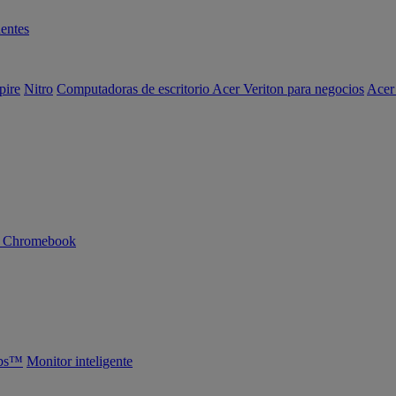
entes
pire
Nitro
Computadoras de escritorio Acer Veriton para negocios
Acer
n Chromebook
abs™
Monitor inteligente