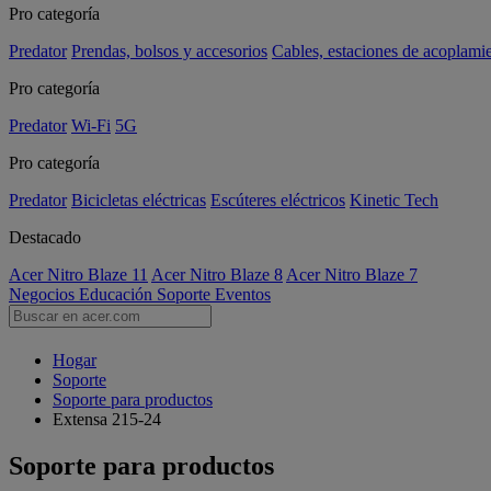
Pro categoría
Predator
Prendas, bolsos y accesorios
Cables, estaciones de acoplami
Pro categoría
Predator
Wi-Fi
5G
Pro categoría
Predator
Bicicletas eléctricas
Escúteres eléctricos
Kinetic Tech
Destacado
Acer Nitro Blaze 11
Acer Nitro Blaze 8
Acer Nitro Blaze 7
Negocios
Educación
Soporte
Eventos
Hogar
Soporte
Soporte para productos
Extensa 215-24
Soporte para productos