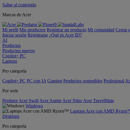
Saltar al contenido
Marcas de Acer
Mi perfil
Mis productos
Registrar un producto
Mi comunidad
Cerrar 
Iniciar sesión
Registrarse
¿Qué es Acer ID?
AI
Productos
Productos nuevos
Copilot+ PC
Laptops
Pro categoría
Copilot+ PC
PC con IA
Gaming
Productos sostenibles
Profesional
Ap
Por serie
Predator
Acer Swift
Acer Aspire
Acer Nitro
Acer TravelMate
Windows
Laptops Acer con AMD Ryzen
Desktops
Pro categoría