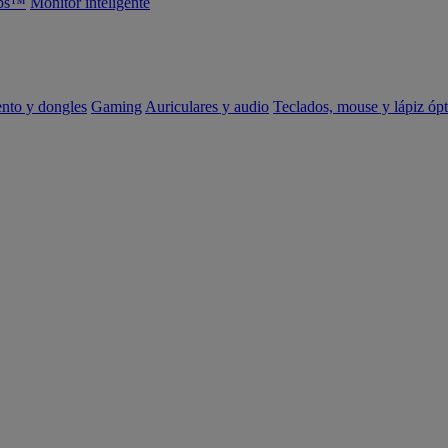
abs™
Monitor inteligente
ento y dongles
Gaming
Auriculares y audio
Teclados, mouse y lápiz ópt