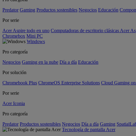
Predator
Gaming
Productos sostenibles
Negocios
Educación
Compon
Por serie
Acer Aspire todo en uno
Computadoras de escritorio clásicas Acer As
Chromebox
Mini PC
Windows
Pro categoría
Negocios
Gaming en la nube
Día a día
Educación
Por solución
Chromebook Plus
ChromeOS Enterprise Solutions
Cloud Gaming o
Por serie
Acer Iconia
Pro categoría
Predator
Productos sostenibles
Negocios
Día a día
Gaming
SpatialL
Tecnología de pantalla Acer