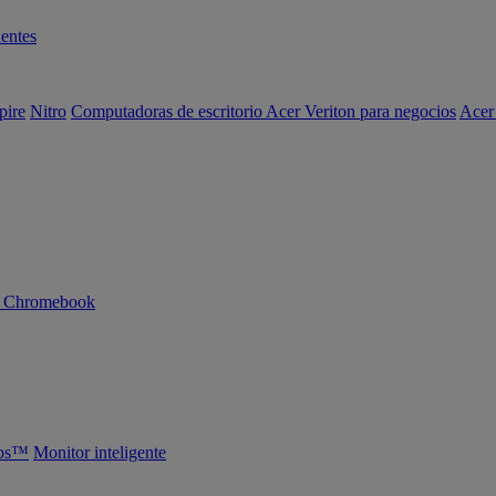
entes
pire
Nitro
Computadoras de escritorio Acer Veriton para negocios
Acer
n Chromebook
abs™
Monitor inteligente