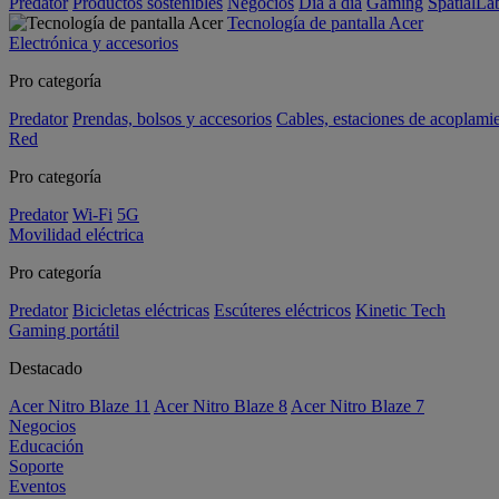
Predator
Productos sostenibles
Negocios
Día a día
Gaming
SpatialL
Tecnología de pantalla Acer
Electrónica y accesorios
Pro categoría
Predator
Prendas, bolsos y accesorios
Cables, estaciones de acoplami
Red
Pro categoría
Predator
Wi-Fi
5G
Movilidad eléctrica
Pro categoría
Predator
Bicicletas eléctricas
Escúteres eléctricos
Kinetic Tech
Gaming portátil
Destacado
Acer Nitro Blaze 11
Acer Nitro Blaze 8
Acer Nitro Blaze 7
Negocios
Educación
Soporte
Eventos