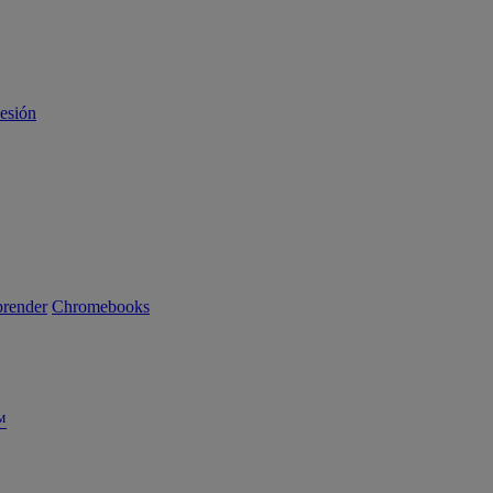
sesión
render
Chromebooks
™