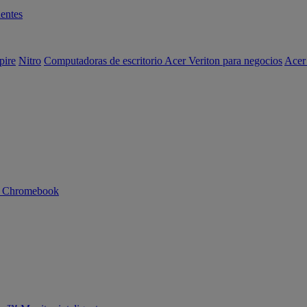
entes
pire
Nitro
Computadoras de escritorio Acer Veriton para negocios
Acer
n Chromebook