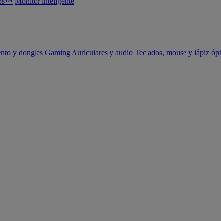
abs™
Monitor inteligente
ento y dongles
Gaming
Auriculares y audio
Teclados, mouse y lápiz ópt