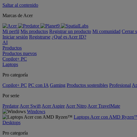
Saltar al contenido
Marcas de Acer
Mi perfil
Mis productos
Registrar un producto
Mi comunidad
Cerrar 
Iniciar sesión
Registrarse
¿Qué es Acer ID?
AI
Productos
Productos nuevos
Copilot+ PC
Laptops
Pro categoría
Copilot+ PC
PC con IA
Gaming
Productos sostenibles
Profesional
Ap
Por serie
Predator
Acer Swift
Acer Aspire
Acer Nitro
Acer TravelMate
Windows
Laptops Acer con AMD Ryzen
Desktops
Pro categoría