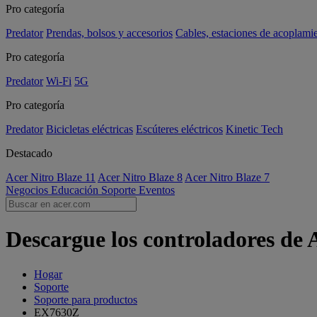
Pro categoría
Predator
Prendas, bolsos y accesorios
Cables, estaciones de acoplami
Pro categoría
Predator
Wi-Fi
5G
Pro categoría
Predator
Bicicletas eléctricas
Escúteres eléctricos
Kinetic Tech
Destacado
Acer Nitro Blaze 11
Acer Nitro Blaze 8
Acer Nitro Blaze 7
Negocios
Educación
Soporte
Eventos
Descargue los controladores de
Hogar
Soporte
Soporte para productos
EX7630Z