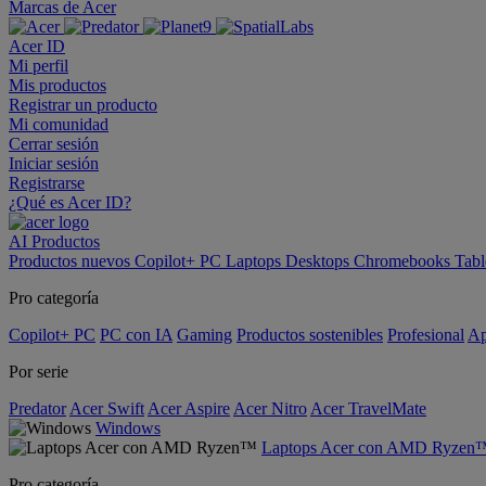
Marcas de Acer
Acer ID
Mi perfil
Mis productos
Registrar un producto
Mi comunidad
Cerrar sesión
Iniciar sesión
Registrarse
¿Qué es Acer ID?
AI
Productos
Productos nuevos
Copilot+ PC
Laptops
Desktops
Chromebooks
Tabl
Pro categoría
Copilot+ PC
PC con IA
Gaming
Productos sostenibles
Profesional
Ap
Por serie
Predator
Acer Swift
Acer Aspire
Acer Nitro
Acer TravelMate
Windows
Laptops Acer con AMD Ryzen
Pro categoría