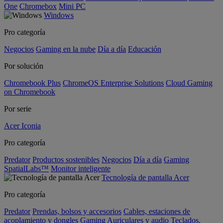
One
Chromebox
Mini PC
Windows
Pro categoría
Negocios
Gaming en la nube
Día a día
Educación
Por solución
Chromebook Plus
ChromeOS Enterprise Solutions
Cloud Gaming
on Chromebook
Por serie
Acer Iconia
Pro categoría
Predator
Productos sostenibles
Negocios
Día a día
Gaming
SpatialLabs™
Monitor inteligente
Tecnología de pantalla Acer
Pro categoría
Predator
Prendas, bolsos y accesorios
Cables, estaciones de
acoplamiento y dongles
Gaming
Auriculares y audio
Teclados,