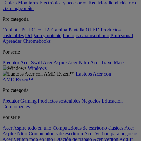
Tablets
Monitores
Electrónica y accesorios
Red
Movilidad eléctrica
Gaming portátil
Pro categoría
Copilot+ PC
PC con IA
Gaming
Pantalla OLED
Productos
sostenibles
Delgada y potente
Laptops para uso diario
Profesional
Aprender
Chromebooks
Por serie
Predator
Acer Swift
Acer Aspire
Acer Nitro
Acer TravelMate
Windows
Laptops Acer con
AMD Ryzen™
Pro categoría
Predator
Gaming
Productos sostenibles
Negocios
Educación
Componentes
Por serie
Acer Aspire todo en uno
Computadoras de escritorio clásicas Acer
Aspire
Nitro
Computadoras de escritorio Acer Veriton para negocios
Acer Veriton todo en uno
Estación de trabajo Acer Veriton
Add-In-