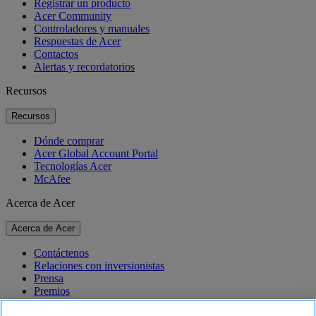
Registrar un producto
Acer Community
Controladores y manuales
Respuestas de Acer
Contactos
Alertas y recordatorios
Recursos
Recursos
Dónde comprar
Acer Global Account Portal
Tecnologías Acer
McAfee
Acerca de Acer
Acerca de Acer
Contáctenos
Relaciones con inversionistas
Prensa
Premios
Eventos