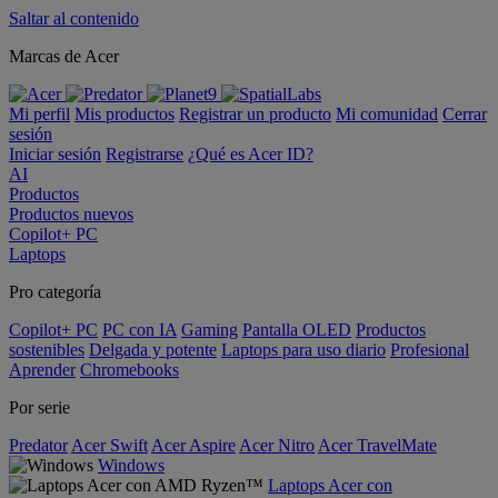
Saltar al contenido
Marcas de Acer
Mi perfil
Mis productos
Registrar un producto
Mi comunidad
Cerrar
sesión
Iniciar sesión
Registrarse
¿Qué es Acer ID?
AI
Productos
Productos nuevos
Copilot+ PC
Laptops
Pro categoría
Copilot+ PC
PC con IA
Gaming
Pantalla OLED
Productos
sostenibles
Delgada y potente
Laptops para uso diario
Profesional
Aprender
Chromebooks
Por serie
Predator
Acer Swift
Acer Aspire
Acer Nitro
Acer TravelMate
Windows
Laptops Acer con