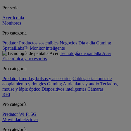
Por serie
Acer Iconia
Monitores
Pro categoría
Predator
Productos sostenibles
Negocios
Día a día
Gaming
SpatialLabs™
Monitor inteligente
Tecnología de pantalla Acer
Electrónica y accesorios
Pro categoría
Predator
Prendas, bolsos y accesorios
Cables, estaciones de
acoplamiento y dongles
Gaming
Auriculares y audio
Teclados,
mouse y lápiz óptico
Dispositivos inteligentes
Cámaras
Red
Pro categoría
Predator
Wi-Fi
5G
Movilidad eléctrica
Pro categoría