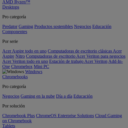
AMD Ryzen™
Desktops
Pro categoría
Predator
Gaming
Productos sostenibles
Negocios
Educación
Componentes
Por serie
Acer Aspire todo en uno
Computadoras de escritorio clásicas Acer
Aspire
Nitro
Computadoras de escritorio Acer Veriton para negocios
Acer Veriton todo en uno
Estación de trabajo Acer Veriton
Add-In-
One
Chromebox
Mini PC
Windows
Chromebooks
Pro categoría
Negocios
Gaming en la nube
Día a día
Educación
Por solución
Chromebook Plus
ChromeOS Enterprise Solutions
Cloud Gaming
on Chromebook
Tablets