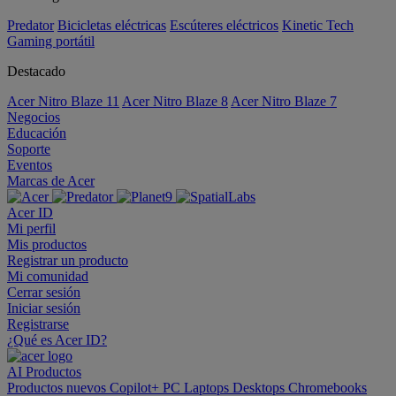
Predator
Bicicletas eléctricas
Escúteres eléctricos
Kinetic Tech
Gaming portátil
Destacado
Acer Nitro Blaze 11
Acer Nitro Blaze 8
Acer Nitro Blaze 7
Negocios
Educación
Soporte
Eventos
Marcas de Acer
Acer ID
Mi perfil
Mis productos
Registrar un producto
Mi comunidad
Cerrar sesión
Iniciar sesión
Registrarse
¿Qué es Acer ID?
AI
Productos
Productos nuevos
Copilot+ PC
Laptops
Desktops
Chromebooks