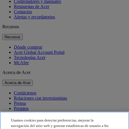
Controladores y manuales
Respuestas de Acer
Contactos
Alertas y recordatorios
Recursos
Recursos
Dónde comprar
Acer Global Account Portal
Tecnologías Acer
McAfee
Acerca de Acer
Acerca de Acer
Contáctenos
Relaciones con inversionistas
Prensa
Premios
Eventos
Usamos cookies para detectar preferencias, mejorar la
Sostenibilidad
navegación del sitio web y generar estadísticas de usuario a fin