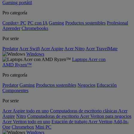
Gaming portátil
Pro categoría
Copilot+ PC
PC con IA
Gaming
Productos sostenibles
Profesional
Aprender
Chromebooks
Por serie
Predator
Acer Swift
Acer Aspire
Acer Nitro
Acer TravelMate
Windows
Laptops Acer con
AMD Ryzen™
Pro categoría
Predator
Gaming
Productos sostenibles
Negocios
Educación
Componentes
Por serie
Acer Aspire todo en uno
Computadoras de escritorio clásicas Acer
Aspire
Nitro
Computadoras de escritorio Acer Veriton para negocios
Acer Veriton todo en uno
Estación de trabajo Acer Veriton
Add-In-
One
Chromebox
Mini PC
Windows