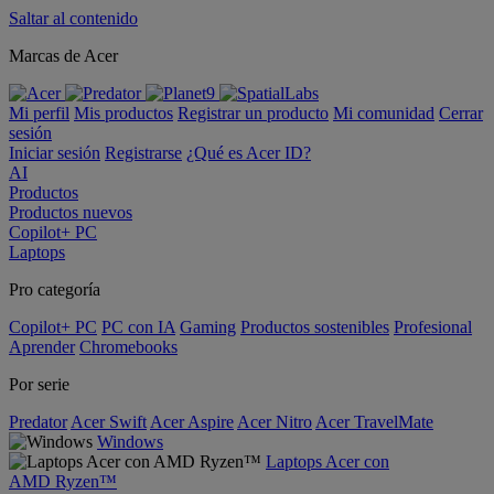
Saltar al contenido
Marcas de Acer
Mi perfil
Mis productos
Registrar un producto
Mi comunidad
Cerrar
sesión
Iniciar sesión
Registrarse
¿Qué es Acer ID?
AI
Productos
Productos nuevos
Copilot+ PC
Laptops
Pro categoría
Copilot+ PC
PC con IA
Gaming
Productos sostenibles
Profesional
Aprender
Chromebooks
Por serie
Predator
Acer Swift
Acer Aspire
Acer Nitro
Acer TravelMate
Windows
Laptops Acer con
AMD Ryzen™