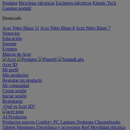
Predator
Bicicletas eléctricas
Escúteres eléctricos
Kinetic Tech
Gaming portátil
Destacado
Acer Nitro Blaze 11
Acer Nitro Blaze 8
Acer Nitro Blaze 7
Negocios
Educación
Soporte
Eventos
Marcas de Acer
Acer ID
Mi perfil
Mis productos
Registrar un producto
Mi comunidad
Cerrar sesión
Iniciar sesión
Registrarse
¿Qué es Acer ID?
AI
Productos
Productos nuevos
Copilot+ PC
Laptops
Desktops
Chromebooks
Tablets
Monitores
Electrónica y accesorios
Red
Movilidad eléctrica