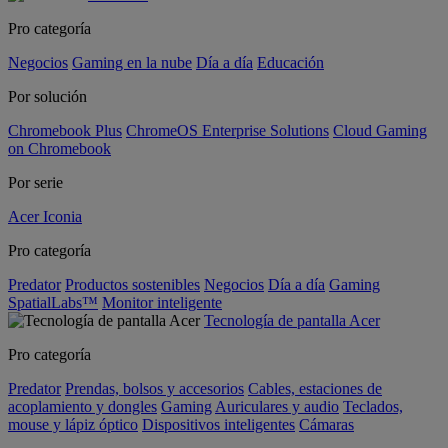
Pro categoría
Negocios
Gaming en la nube
Día a día
Educación
Por solución
Chromebook Plus
ChromeOS Enterprise Solutions
Cloud Gaming
on Chromebook
Por serie
Acer Iconia
Pro categoría
Predator
Productos sostenibles
Negocios
Día a día
Gaming
SpatialLabs™
Monitor inteligente
Tecnología de pantalla Acer
Pro categoría
Predator
Prendas, bolsos y accesorios
Cables, estaciones de
acoplamiento y dongles
Gaming
Auriculares y audio
Teclados,
mouse y lápiz óptico
Dispositivos inteligentes
Cámaras