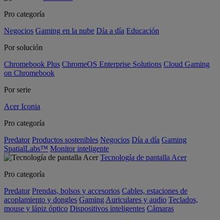
Pro categoría
Negocios
Gaming en la nube
Día a día
Educación
Por solución
Chromebook Plus
ChromeOS Enterprise Solutions
Cloud Gaming
on Chromebook
Por serie
Acer Iconia
Pro categoría
Predator
Productos sostenibles
Negocios
Día a día
Gaming
SpatialLabs™
Monitor inteligente
Tecnología de pantalla Acer
Pro categoría
Predator
Prendas, bolsos y accesorios
Cables, estaciones de
acoplamiento y dongles
Gaming
Auriculares y audio
Teclados,
mouse y lápiz óptico
Dispositivos inteligentes
Cámaras