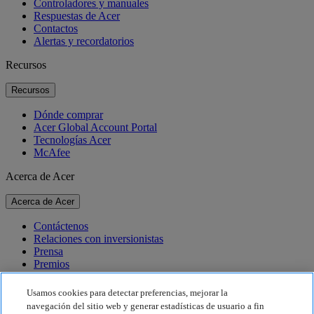
Controladores y manuales
Respuestas de Acer
Contactos
Alertas y recordatorios
Recursos
Recursos
Dónde comprar
Acer Global Account Portal
Tecnologías Acer
McAfee
Acerca de Acer
Acerca de Acer
Contáctenos
Relaciones con inversionistas
Prensa
Premios
Eventos
Usamos cookies para detectar preferencias, mejorar la
Sostenibilidad
navegación del sitio web y generar estadísticas de usuario a fin