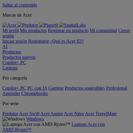
Saltar al contenido
Marcas de Acer
Mi perfil
Mis productos
Registrar un producto
Mi comunidad
Cerrar
sesión
Iniciar sesión
Registrarse
¿Qué es Acer ID?
AI
Productos
Productos nuevos
Copilot+ PC
Laptops
Pro categoría
Copilot+ PC
PC con IA
Gaming
Productos sostenibles
Profesional
Aprender
Chromebooks
Por serie
Predator
Acer Swift
Acer Aspire
Acer Nitro
Acer TravelMate
Windows
Laptops Acer con
AMD Ryzen™