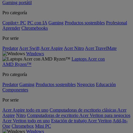
Gaming portátil
Pro categoría
Copilot+ PC
PC con IA
Gaming
Productos sostenibles
Profesional
Aprender
Chromebooks
Por serie
Predator
Acer Swift
Acer Aspire
Acer Nitro
Acer TravelMate
Windows
Laptops Acer con
AMD Ryzen™
Pro categoría
Predator
Gaming
Productos sostenibles
Negocios
Educación
Componentes
Por serie
Acer Aspire todo en uno
Computadoras de escritorio clásicas Acer
Aspire
Nitro
Computadoras de escritorio Acer Veriton para negocios
Acer Veriton todo en uno
Estación de trabajo Acer Veriton
Add-In-
One
Chromebox
Mini PC
Windows