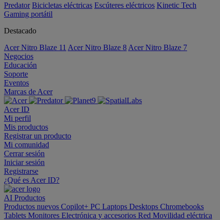
Predator
Bicicletas eléctricas
Escúteres eléctricos
Kinetic Tech
Gaming portátil
Destacado
Acer Nitro Blaze 11
Acer Nitro Blaze 8
Acer Nitro Blaze 7
Negocios
Educación
Soporte
Eventos
Marcas de Acer
Acer ID
Mi perfil
Mis productos
Registrar un producto
Mi comunidad
Cerrar sesión
Iniciar sesión
Registrarse
¿Qué es Acer ID?
AI
Productos
Productos nuevos
Copilot+ PC
Laptops
Desktops
Chromebooks
Tablets
Monitores
Electrónica y accesorios
Red
Movilidad eléctrica