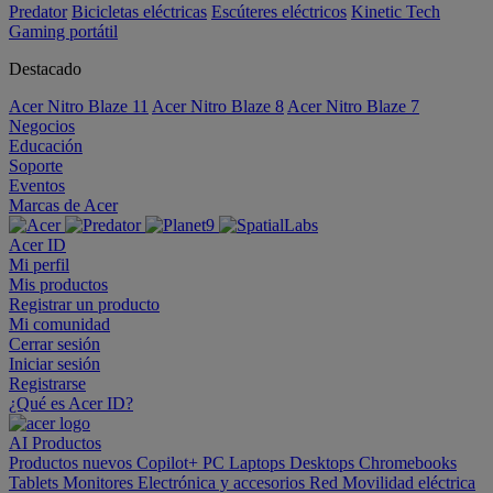
Predator
Bicicletas eléctricas
Escúteres eléctricos
Kinetic Tech
Gaming portátil
Destacado
Acer Nitro Blaze 11
Acer Nitro Blaze 8
Acer Nitro Blaze 7
Negocios
Educación
Soporte
Eventos
Marcas de Acer
Acer ID
Mi perfil
Mis productos
Registrar un producto
Mi comunidad
Cerrar sesión
Iniciar sesión
Registrarse
¿Qué es Acer ID?
AI
Productos
Productos nuevos
Copilot+ PC
Laptops
Desktops
Chromebooks
Tablets
Monitores
Electrónica y accesorios
Red
Movilidad eléctrica