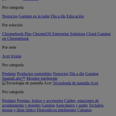
Pro categoría
Negocios
Gaming en la nube
Día a día
Educación
Por solución
Chromebook Plus
ChromeOS Enterprise Solutions
Cloud Gaming
on Chromebook
Por serie
Acer Iconia
Pro categoría
Predator
Productos sostenibles
Negocios
Día a día
Gaming
SpatialLabs™
Monitor inteligente
Tecnología de pantalla Acer
Pro categoría
Predator
Prendas, bolsos y accesorios
Cables, estaciones de
acoplamiento y dongles
Gaming
Auriculares y audio
Teclados,
mouse y lápiz óptico
Dispositivos inteligentes
Cámaras