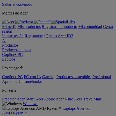
Saltar al contenido
Marcas de Acer
Mi perfil
Mis productos
Registrar un producto
Mi comunidad
Cerrar
sesión
Iniciar sesión
Registrarse
¿Qué es Acer ID?
AI
Productos
Productos nuevos
Copilot+ PC
Laptops
Pro categoría
Copilot+ PC
PC con IA
Gaming
Productos sostenibles
Profesional
Aprender
Chromebooks
Por serie
Predator
Acer Swift
Acer Aspire
Acer Nitro
Acer TravelMate
Windows
Laptops Acer con
AMD Ryzen™