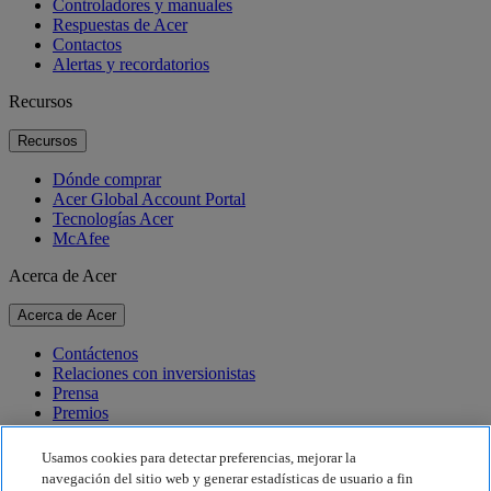
Controladores y manuales
Respuestas de Acer
Contactos
Alertas y recordatorios
Recursos
Recursos
Dónde comprar
Acer Global Account Portal
Tecnologías Acer
McAfee
Acerca de Acer
Acerca de Acer
Contáctenos
Relaciones con inversionistas
Prensa
Premios
Eventos
Usamos cookies para detectar preferencias, mejorar la
Sostenibilidad
navegación del sitio web y generar estadísticas de usuario a fin