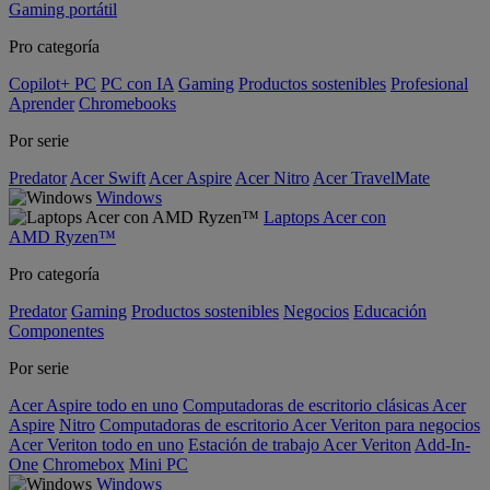
Gaming portátil
Pro categoría
Copilot+ PC
PC con IA
Gaming
Productos sostenibles
Profesional
Aprender
Chromebooks
Por serie
Predator
Acer Swift
Acer Aspire
Acer Nitro
Acer TravelMate
Windows
Laptops Acer con
AMD Ryzen™
Pro categoría
Predator
Gaming
Productos sostenibles
Negocios
Educación
Componentes
Por serie
Acer Aspire todo en uno
Computadoras de escritorio clásicas Acer
Aspire
Nitro
Computadoras de escritorio Acer Veriton para negocios
Acer Veriton todo en uno
Estación de trabajo Acer Veriton
Add-In-
One
Chromebox
Mini PC
Windows