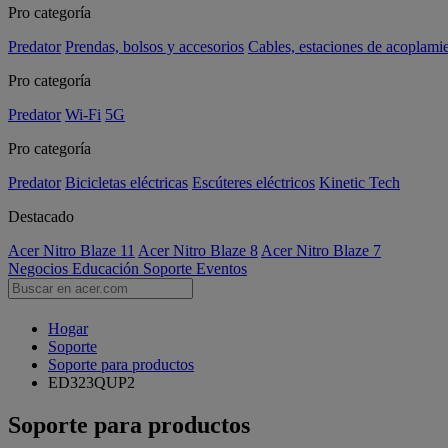
Pro categoría
Predator
Prendas, bolsos y accesorios
Cables, estaciones de acoplami
Pro categoría
Predator
Wi-Fi
5G
Pro categoría
Predator
Bicicletas eléctricas
Escúteres eléctricos
Kinetic Tech
Destacado
Acer Nitro Blaze 11
Acer Nitro Blaze 8
Acer Nitro Blaze 7
Negocios
Educación
Soporte
Eventos
Hogar
Soporte
Soporte para productos
ED323QUP2
Soporte para productos