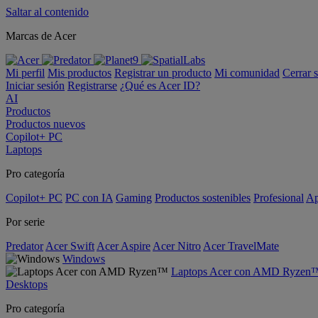
Saltar al contenido
Marcas de Acer
Mi perfil
Mis productos
Registrar un producto
Mi comunidad
Cerrar 
Iniciar sesión
Registrarse
¿Qué es Acer ID?
AI
Productos
Productos nuevos
Copilot+ PC
Laptops
Pro categoría
Copilot+ PC
PC con IA
Gaming
Productos sostenibles
Profesional
Ap
Por serie
Predator
Acer Swift
Acer Aspire
Acer Nitro
Acer TravelMate
Windows
Laptops Acer con AMD Ryzen
Desktops
Pro categoría