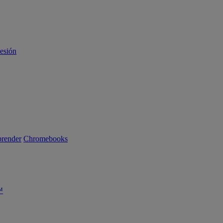
sesión
render
Chromebooks
™