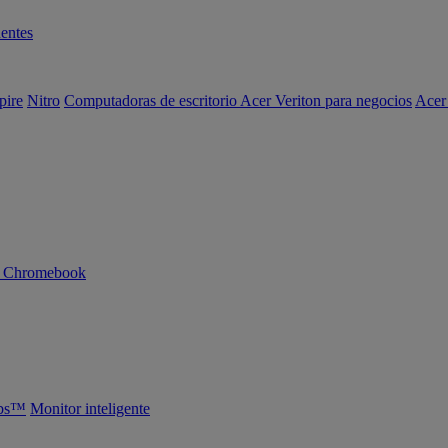
entes
pire
Nitro
Computadoras de escritorio Acer Veriton para negocios
Acer
n Chromebook
abs™
Monitor inteligente