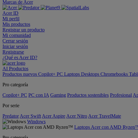
Marcas de Acer
Acer ID
Mi perfil
Mis productos
Registrar un producto
Mi comunidad
Cerrar sesión
Iniciar sesión
Registrarse
¿Qué es Acer ID?
AI
Productos
Productos nuevos
Copilot+ PC
Laptops
Desktops
Chromebooks
Tabl
Pro categoría
Copilot+ PC
PC con IA
Gaming
Productos sostenibles
Profesional
Ap
Por serie
Predator
Acer Swift
Acer Aspire
Acer Nitro
Acer TravelMate
Windows
Laptops Acer con AMD Ryzen
Pro categoría