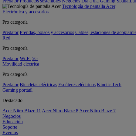
Predator
Productos sostenibles
Negocios
Día a día
Gaming
SpatialL
Tecnología de pantalla Acer
Electrónica y accesorios
Pro categoría
Predator
Prendas, bolsos y accesorios
Cables, estaciones de acoplami
Red
Pro categoría
Predator
Wi-Fi
5G
Movilidad eléctrica
Pro categoría
Predator
Bicicletas eléctricas
Escúteres eléctricos
Kinetic Tech
Gaming portátil
Destacado
Acer Nitro Blaze 11
Acer Nitro Blaze 8
Acer Nitro Blaze 7
Negocios
Educación
Soporte
Eventos