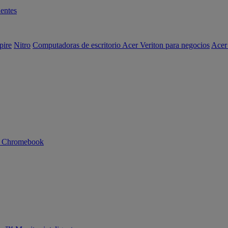
entes
pire
Nitro
Computadoras de escritorio Acer Veriton para negocios
Acer
n Chromebook