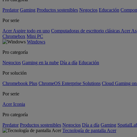
Predator
Gaming
Productos sostenibles
Negocios
Educación
Compon
Por serie
Acer Aspire todo en uno
Computadoras de escritorio clásicas Acer As
Chromebox
Mini PC
Windows
Pro categoría
Negocios
Gaming en la nube
Día a día
Educación
Por solución
Chromebook Plus
ChromeOS Enterprise Solutions
Cloud Gaming o
Por serie
Acer Iconia
Pro categoría
Predator
Productos sostenibles
Negocios
Día a día
Gaming
SpatialL
Tecnología de pantalla Acer