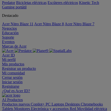
Predator
Bicicletas eléctricas
Escúteres eléctricos
Kinetic Tech
Gaming portátil
Destacado
Acer Nitro Blaze 11
Acer Nitro Blaze 8
Acer Nitro Blaze 7
Negocios
Educación
Soporte
Eventos
Marcas de Acer
Acer ID
Mi perfil
Mis productos
Registrar un producto
Mi comunidad
Cerrar sesión
Iniciar sesión
Registrarse
¿Qué es Acer ID?
AI
Productos
Productos nuevos
Copilot+ PC
Laptops
Desktops
Chromebooks
Tablets
Monitores
Electrónica y accesorios
Red
Movilidad eléctrica