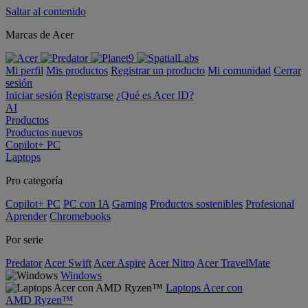
Saltar al contenido
Marcas de Acer
Mi perfil
Mis productos
Registrar un producto
Mi comunidad
Cerrar
sesión
Iniciar sesión
Registrarse
¿Qué es Acer ID?
AI
Productos
Productos nuevos
Copilot+ PC
Laptops
Pro categoría
Copilot+ PC
PC con IA
Gaming
Productos sostenibles
Profesional
Aprender
Chromebooks
Por serie
Predator
Acer Swift
Acer Aspire
Acer Nitro
Acer TravelMate
Windows
Laptops Acer con
AMD Ryzen™