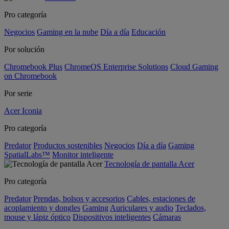
Pro categoría
Negocios
Gaming en la nube
Día a día
Educación
Por solución
Chromebook Plus
ChromeOS Enterprise Solutions
Cloud Gaming
on Chromebook
Por serie
Acer Iconia
Pro categoría
Predator
Productos sostenibles
Negocios
Día a día
Gaming
SpatialLabs™
Monitor inteligente
Tecnología de pantalla Acer
Pro categoría
Predator
Prendas, bolsos y accesorios
Cables, estaciones de
acoplamiento y dongles
Gaming
Auriculares y audio
Teclados,
mouse y lápiz óptico
Dispositivos inteligentes
Cámaras