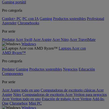
Gaming portátil
Pro categoría
Copilot+ PC
PC con IA
Gaming
Productos sostenibles
Profesional
Aprender
Chromebooks
Por serie
Predator
Acer Swift
Acer Aspire
Acer Nitro
Acer TravelMate
Windows
Laptops Acer con
AMD Ryzen™
Pro categoría
Predator
Gaming
Productos sostenibles
Negocios
Educación
Componentes
Por serie
Acer Aspire todo en uno
Computadoras de escritorio clásicas Acer
Aspire
Nitro
Computadoras de escritorio Acer Veriton para negocios
Acer Veriton todo en uno
Estación de trabajo Acer Veriton
Add-In-
One
Chromebox
Mini PC
Windows