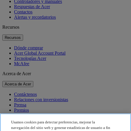
Controladores y manuales
Respuestas de Acer
Contactos
Alertas y recordatorios
Recursos
Recursos
Dónde comprar
Acer Global Account Portal
Tecnologías Acer
McAfee
Acerca de Acer
Acerca de Acer
Contáctenos
Relaciones con inversionistas
Prensa
Premios
Eventos
Usamos cookies para detectar preferencias, mejorar la
Sostenibilidad
navegación del sitio web y generar estadísticas de usuario a fin