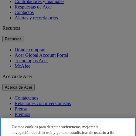
Controladores y manuales
Respuestas de Acer
Contactos
Alertas y recordatorios
Recursos
Recursos
Dónde comprar
Acer Global Account Portal
Tecnologías Acer
McAfee
Acerca de Acer
Acerca de Acer
Contáctenos
Relaciones con inversionistas
Prensa
Premios
Eventos
Usamos cookies para detectar preferencias, mejorar la
Sostenibilidad
navegación del sitio web y generar estadísticas de usuario a fin