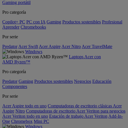
Gaming portátil
Pro categoría
Copilot+ PC
PC con IA
Gaming
Productos sostenibles
Profesional
Aprender
Chromebooks
Por serie
Predator
Acer Swift
Acer Aspire
Acer Nitro
Acer TravelMate
Windows
Laptops Acer con
AMD Ryzen™
Pro categoría
Predator
Gaming
Productos sostenibles
Negocios
Educación
Componentes
Por serie
Acer Aspire todo en uno
Computadoras de escritorio clásicas Acer
Aspire
Nitro
Computadoras de escritorio Acer Veriton para negocios
Acer Veriton todo en uno
Estación de trabajo Acer Veriton
Add-In-
One
Chromebox
Mini PC
Windows