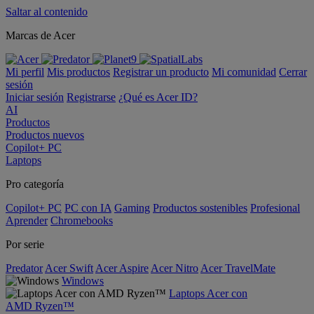
Saltar al contenido
Marcas de Acer
Mi perfil
Mis productos
Registrar un producto
Mi comunidad
Cerrar
sesión
Iniciar sesión
Registrarse
¿Qué es Acer ID?
AI
Productos
Productos nuevos
Copilot+ PC
Laptops
Pro categoría
Copilot+ PC
PC con IA
Gaming
Productos sostenibles
Profesional
Aprender
Chromebooks
Por serie
Predator
Acer Swift
Acer Aspire
Acer Nitro
Acer TravelMate
Windows
Laptops Acer con
AMD Ryzen™