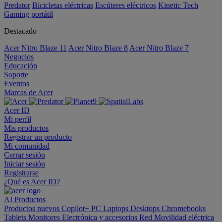
Predator
Bicicletas eléctricas
Escúteres eléctricos
Kinetic Tech
Gaming portátil
Destacado
Acer Nitro Blaze 11
Acer Nitro Blaze 8
Acer Nitro Blaze 7
Negocios
Educación
Soporte
Eventos
Marcas de Acer
Acer ID
Mi perfil
Mis productos
Registrar un producto
Mi comunidad
Cerrar sesión
Iniciar sesión
Registrarse
¿Qué es Acer ID?
AI
Productos
Productos nuevos
Copilot+ PC
Laptops
Desktops
Chromebooks
Tablets
Monitores
Electrónica y accesorios
Red
Movilidad eléctrica