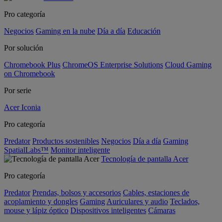
Pro categoría
Negocios
Gaming en la nube
Día a día
Educación
Por solución
Chromebook Plus
ChromeOS Enterprise Solutions
Cloud Gaming
on Chromebook
Por serie
Acer Iconia
Pro categoría
Predator
Productos sostenibles
Negocios
Día a día
Gaming
SpatialLabs™
Monitor inteligente
Tecnología de pantalla Acer
Pro categoría
Predator
Prendas, bolsos y accesorios
Cables, estaciones de
acoplamiento y dongles
Gaming
Auriculares y audio
Teclados,
mouse y lápiz óptico
Dispositivos inteligentes
Cámaras