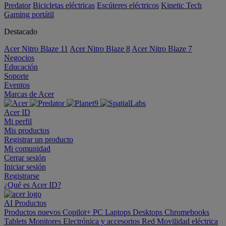
Predator
Bicicletas eléctricas
Escúteres eléctricos
Kinetic Tech
Gaming portátil
Destacado
Acer Nitro Blaze 11
Acer Nitro Blaze 8
Acer Nitro Blaze 7
Negocios
Educación
Soporte
Eventos
Marcas de Acer
Acer ID
Mi perfil
Mis productos
Registrar un producto
Mi comunidad
Cerrar sesión
Iniciar sesión
Registrarse
¿Qué es Acer ID?
AI
Productos
Productos nuevos
Copilot+ PC
Laptops
Desktops
Chromebooks
Tablets
Monitores
Electrónica y accesorios
Red
Movilidad eléctrica