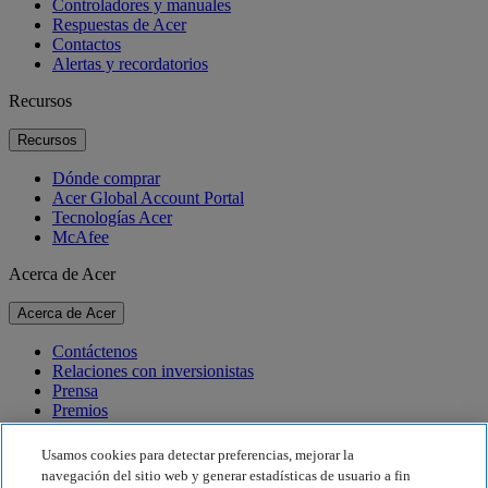
Controladores y manuales
Respuestas de Acer
Contactos
Alertas y recordatorios
Recursos
Recursos
Dónde comprar
Acer Global Account Portal
Tecnologías Acer
McAfee
Acerca de Acer
Acerca de Acer
Contáctenos
Relaciones con inversionistas
Prensa
Premios
Eventos
Usamos cookies para detectar preferencias, mejorar la
Sostenibilidad
navegación del sitio web y generar estadísticas de usuario a fin