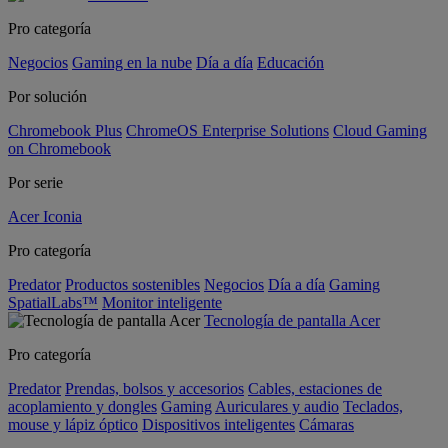
Pro categoría
Negocios
Gaming en la nube
Día a día
Educación
Por solución
Chromebook Plus
ChromeOS Enterprise Solutions
Cloud Gaming
on Chromebook
Por serie
Acer Iconia
Pro categoría
Predator
Productos sostenibles
Negocios
Día a día
Gaming
SpatialLabs™
Monitor inteligente
Tecnología de pantalla Acer
Pro categoría
Predator
Prendas, bolsos y accesorios
Cables, estaciones de
acoplamiento y dongles
Gaming
Auriculares y audio
Teclados,
mouse y lápiz óptico
Dispositivos inteligentes
Cámaras