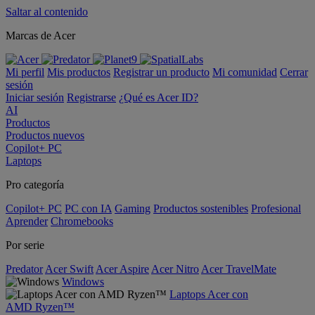
Saltar al contenido
Marcas de Acer
Mi perfil
Mis productos
Registrar un producto
Mi comunidad
Cerrar
sesión
Iniciar sesión
Registrarse
¿Qué es Acer ID?
AI
Productos
Productos nuevos
Copilot+ PC
Laptops
Pro categoría
Copilot+ PC
PC con IA
Gaming
Productos sostenibles
Profesional
Aprender
Chromebooks
Por serie
Predator
Acer Swift
Acer Aspire
Acer Nitro
Acer TravelMate
Windows
Laptops Acer con
AMD Ryzen™