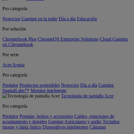
Pro categoría
Negocios
Gaming en la nube
Día a día
Educación
Por solución
Chromebook Plus
ChromeOS Enterprise Solutions
Cloud Gaming
on Chromebook
Por serie
Acer Iconia
Pro categoría
Predator
Productos sostenibles
Negocios
Día a día
Gaming
SpatialLabs™
Monitor inteligente
Tecnología de pantalla Acer
Pro categoría
Predator
Prendas, bolsos y accesorios
Cables, estaciones de
acoplamiento y dongles
Gaming
Auriculares y audio
Teclados,
mouse y lápiz óptico
Dispositivos inteligentes
Cámaras