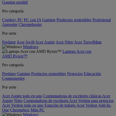
Gaming portátil
Pro categoría
Copilot+ PC
PC con IA
Gaming
Productos sostenibles
Profesional
Aprender
Chromebooks
Por serie
Predator
Acer Swift
Acer Aspire
Acer Nitro
Acer TravelMate
Windows
Laptops Acer con
AMD Ryzen™
Pro categoría
Predator
Gaming
Productos sostenibles
Negocios
Educación
Componentes
Por serie
Acer Aspire todo en uno
Computadoras de escritorio clásicas Acer
Aspire
Nitro
Computadoras de escritorio Acer Veriton para negocios
Acer Veriton todo en uno
Estación de trabajo Acer Veriton
Add-In-
One
Chromebox
Mini PC
Windows