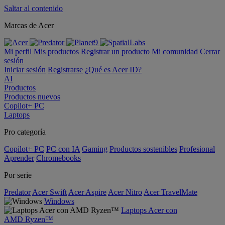
Saltar al contenido
Marcas de Acer
Mi perfil
Mis productos
Registrar un producto
Mi comunidad
Cerrar
sesión
Iniciar sesión
Registrarse
¿Qué es Acer ID?
AI
Productos
Productos nuevos
Copilot+ PC
Laptops
Pro categoría
Copilot+ PC
PC con IA
Gaming
Productos sostenibles
Profesional
Aprender
Chromebooks
Por serie
Predator
Acer Swift
Acer Aspire
Acer Nitro
Acer TravelMate
Windows
Laptops Acer con
AMD Ryzen™