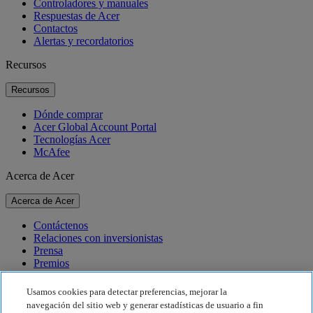
Controladores y manuales
Respuestas de Acer
Contactos
Alertas y recordatorios
Recursos
Recursos
Dónde comprar
Acer Global Account Portal
Tecnologías Acer
McAfee
Acerca de Acer
Acerca de Acer
Contáctenos
Relaciones con inversionistas
Prensa
Premios
Eventos
Usamos cookies para detectar preferencias, mejorar la
Sostenibilidad
navegación del sitio web y generar estadísticas de usuario a fin