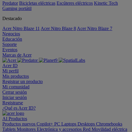
Predator
Bicicletas eléctricas
Escúteres eléctricos
Kinetic Tech
Gaming portátil
Destacado
Acer Nitro Blaze 11
Acer Nitro Blaze 8
Acer Nitro Blaze 7
Negocios
Educación
Soporte
Eventos
Marcas de Acer
Acer ID
Mi perfil
Mis productos
Registrar un producto
Mi comunidad
Cerrar sesión
Iniciar sesión
Registrarse
¿Qué es Acer ID?
AI
Productos
Productos nuevos
Copilot+ PC
Laptops
Desktops
Chromebooks
Tablets
Monitores
Electrónica y accesorios
Red
Movilidad eléctrica