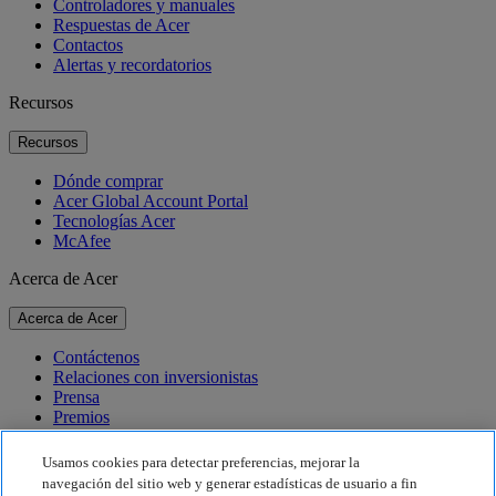
Controladores y manuales
Respuestas de Acer
Contactos
Alertas y recordatorios
Recursos
Recursos
Dónde comprar
Acer Global Account Portal
Tecnologías Acer
McAfee
Acerca de Acer
Acerca de Acer
Contáctenos
Relaciones con inversionistas
Prensa
Premios
Eventos
Usamos cookies para detectar preferencias, mejorar la
Sostenibilidad
navegación del sitio web y generar estadísticas de usuario a fin