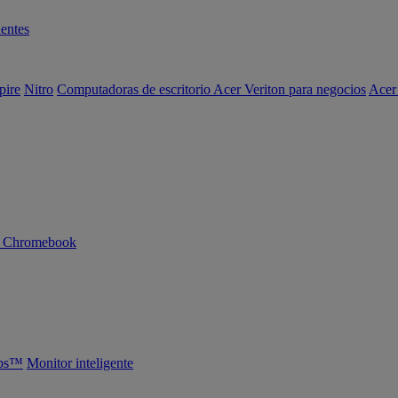
entes
pire
Nitro
Computadoras de escritorio Acer Veriton para negocios
Acer
n Chromebook
abs™
Monitor inteligente