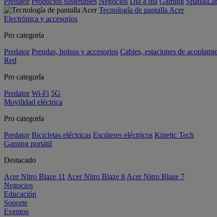
Predator
Productos sostenibles
Negocios
Día a día
Gaming
SpatialL
Tecnología de pantalla Acer
Electrónica y accesorios
Pro categoría
Predator
Prendas, bolsos y accesorios
Cables, estaciones de acoplami
Red
Pro categoría
Predator
Wi-Fi
5G
Movilidad eléctrica
Pro categoría
Predator
Bicicletas eléctricas
Escúteres eléctricos
Kinetic Tech
Gaming portátil
Destacado
Acer Nitro Blaze 11
Acer Nitro Blaze 8
Acer Nitro Blaze 7
Negocios
Educación
Soporte
Eventos