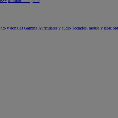
abs™
Monitor inteligente
ento y dongles
Gaming
Auriculares y audio
Teclados, mouse y lápiz ópt