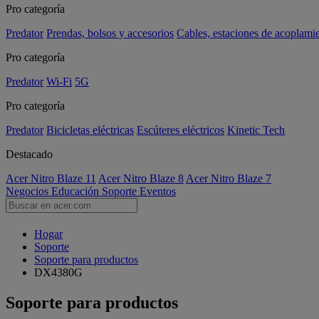
Pro categoría
Predator
Prendas, bolsos y accesorios
Cables, estaciones de acoplami
Pro categoría
Predator
Wi-Fi
5G
Pro categoría
Predator
Bicicletas eléctricas
Escúteres eléctricos
Kinetic Tech
Destacado
Acer Nitro Blaze 11
Acer Nitro Blaze 8
Acer Nitro Blaze 7
Negocios
Educación
Soporte
Eventos
Hogar
Soporte
Soporte para productos
DX4380G
Soporte para productos