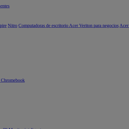
entes
pire
Nitro
Computadoras de escritorio Acer Veriton para negocios
Acer
n Chromebook