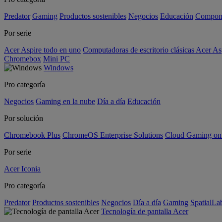
Predator
Gaming
Productos sostenibles
Negocios
Educación
Compon
Por serie
Acer Aspire todo en uno
Computadoras de escritorio clásicas Acer As
Chromebox
Mini PC
Windows
Pro categoría
Negocios
Gaming en la nube
Día a día
Educación
Por solución
Chromebook Plus
ChromeOS Enterprise Solutions
Cloud Gaming o
Por serie
Acer Iconia
Pro categoría
Predator
Productos sostenibles
Negocios
Día a día
Gaming
SpatialL
Tecnología de pantalla Acer