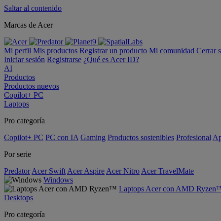
Saltar al contenido
Marcas de Acer
Mi perfil
Mis productos
Registrar un producto
Mi comunidad
Cerrar 
Iniciar sesión
Registrarse
¿Qué es Acer ID?
AI
Productos
Productos nuevos
Copilot+ PC
Laptops
Pro categoría
Copilot+ PC
PC con IA
Gaming
Productos sostenibles
Profesional
Ap
Por serie
Predator
Acer Swift
Acer Aspire
Acer Nitro
Acer TravelMate
Windows
Laptops Acer con AMD Ryzen
Desktops
Pro categoría