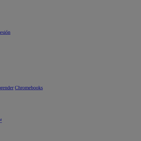
sesión
render
Chromebooks
™