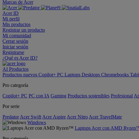
Marcas de Acer
Acer ID
Mi perfil
Mis productos
Registrar un producto
Mi comunidad
Cerrar sesión
Iniciar sesión
Registrarse
¿Qué es Acer ID?
AI
Productos
Productos nuevos
Copilot+ PC
Laptops
Desktops
Chromebooks
Tabl
Pro categoría
Copilot+ PC
PC con IA
Gaming
Productos sostenibles
Profesional
Ap
Por serie
Predator
Acer Swift
Acer Aspire
Acer Nitro
Acer TravelMate
Windows
Laptops Acer con AMD Ryzen
Pro categoría